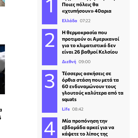
Ποιες πόλεις θα
«χτυπήσουν» 40αρια
Ελλάδα
07:22
Η θερμοκρασία που
προτιμούν οι Αμερικανοί
για το κλιματιστικό δεν
είναι 26 βαθμοί Κελσίου
Διεθνή
09:00
Τέσσερις ασκήσεις σε
όρθια στάση που μετά τα
60 ενδυναμώνουν τους
γλουτούς καλύτερα από τα
squats
α
Life
08:42
6
Μία προπόνηση την
εβδομάδα αρκεί για να
κάψετε το λίπος της