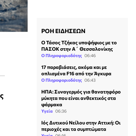
ΡΟΗ ΕΙΔΗΣΕΩΝ
Ο Τάσος Τζήκας υποψήφιος με το
ΠΑΣΟΚ στην Α΄ Θεσσαλονίκης
Ο Πληροφοριοδότης
06:46
17 παραβιάσεις, ακόμα και με
οπλισμένα F16 από την Άγκυρα
Ο Πληροφοριοδότης
06:43
ΗΠΑ: Συναγερμός για θανατηφόρο
ς
μύκητα που είναι ανθεκτικός στα
φάρμακα
Υγεία
06:36
Ιός Δυτικού Νείλου στην Αττική: Οι
περιοχές και τα συμπτώματα
Υγεία
06:16