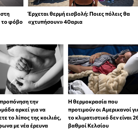
 στη
Έρχεται θερμή εισβολή: Ποιες πόλεις θα
ό το φόβο
«χτυπήσουν» 40αρια
 προπόνηση την
Η θερμοκρασία που
μάδα αρκεί για να
προτιμούν οι Αμερικανοί γι
τε το λίπος της κοιλιάς,
το κλιματιστικό δεν είναι 2
ωνα με νέα έρευνα
βαθμοί Κελσίου