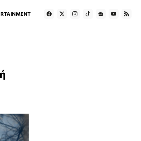
ΡΟΗ ΕΙΔΗΣΕΩΝ
T
NEWS IN ENGLISH
Games
ERTAINMENT
κή