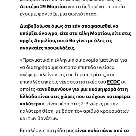
Δευτέρα 29 Μαρτίου
για τα δεδομένα τα οποία
έχουμε, φαντάζει μια αιωνιότητα».
Διαβεβαίωσε όμως ότι εάν αποφασισθεί να
υπάρξει άνοιγμα, είτε στα τέλη Μαρτίου, είτε στις
αρχές Απριλίου, αυτό θα γίνει με όλες τις
αναγκαίες προφυλάξεις.
«Πραγματικά η ελληνική οικονομία 'ματώνει' για
να διατηρήσουμε αυτό το επίπεδο υγείας»,
ανέφερε κλείνοντας ο κ. Γεραπετρίτης, και
επικαλέστηκε τις νέες στατιστικές του
ECDC
οι
οποίες «
αναδεικνύουν για μια ακόμη φορά ότι η
Ελλάδα είναι στις χώρες
που τα έχουν καταφέρει
καλύτερα
», είναι μέσα στις 2-3 χώρες με την
καλύτερη θέση, με βάση τον αριθμό κρουσμάτων
και των θανάτων.
Επιπλέον, η πατρίδα μας
είναι πολύ πάνω από το