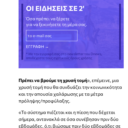
ΟΙ ΕΙΔΗΣΕΙΣ ΣΕ 2'
Όσα πρέπει να ξέρετε
για να ξεκινήσετε τη μέρα σας.
* Με την εγγραφή σας στο newsletter του Dnews,
αποδέχεστε τους σχετικούς όρους χρήσης
Πρέπει να βρούμε τη χρυσή τομή
», επέμεινε, μια
χρυσή τομή που θα συνδυάζει την κοινωνικότητα
και την απουσία χαλάρωσης με τα μέτρα
πρόληψης/προφύλαξης.
«Το σύστημα πιέζεται και η πίεση που δέχεται
σήμερα, αντανακλά σε όσα συνέβησαν πριν δύο
εβδομάδες, ό,τι βιώσαμε πριν δύο εβδομάδες σε