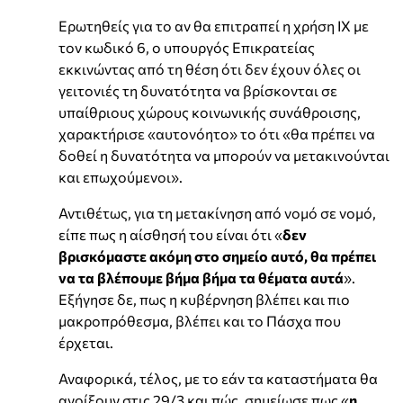
Ερωτηθείς για το αν θα επιτραπεί η χρήση ΙΧ με
τον κωδικό 6, ο υπουργός Επικρατείας
εκκινώντας από τη θέση ότι δεν έχουν όλες οι
γειτονιές τη δυνατότητα να βρίσκονται σε
υπαίθριους χώρους κοινωνικής συνάθροισης,
χαρακτήρισε «αυτονόητο» το ότι «θα πρέπει να
δοθεί η δυνατότητα να μπορούν να μετακινούνται
και επωχούμενοι».
Αντιθέτως, για τη μετακίνηση από νομό σε νομό,
είπε πως η αίσθησή του είναι ότι «
δεν
βρισκόμαστε ακόμη στο σημείο αυτό, θα πρέπει
να τα βλέπουμε βήμα βήμα τα θέματα αυτά
».
Εξήγησε δε, πως η κυβέρνηση βλέπει και πιο
μακροπρόθεσμα, βλέπει και το Πάσχα που
έρχεται.
Αναφορικά, τέλος, με το εάν τα καταστήματα θα
ανοίξουν στις 29/3 και πώς, σημείωσε πως «
η