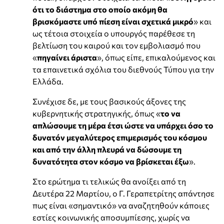
ότι το διάστημα στο οποίο ακόμη θα
βρισκόμαστε υπό πίεση είναι σχετικά μικρό
» και
ως τέτοια στοιχεία ο υπουργός παρέθεσε τη
βελτίωση του καιρού και τον εμβολιασμό που
«
πηγαίνει άριστα
», όπως είπε, επικαλούμενος και
τα επαινετικά σχόλια του διεθνούς Τύπου για την
Ελλάδα.
Συνέχισε δε, με τους βασικούς άξονες της
κυβερνητικής στρατηγικής, όπως «
το να
απλώσουμε τη μέρα έτσι ώστε να υπάρχει όσο το
δυνατόν μεγαλύτερος επιμερισμός του κόσμου
και από την άλλη πλευρά να δώσουμε τη
δυνατότητα στον κόσμο να βρίσκεται έξω
».
Στο ερώτημα τι τελικώς θα ανοίξει από τη
Δευτέρα 22 Μαρτίου, ο Γ. Γεραπετρίτης απάντησε
πως είναι «σημαντικό» να αναζητηθούν κάποιες
εστίες κοινωνικής αποσυμπίεσης, χωρίς να