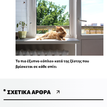
To πιο έξυπνο «όπλο» κατά της ζέστης που
βρίσκεται σε κάθε σπίτι
ΣΧΕΤΙΚΆ ΆΡΘΡΑ