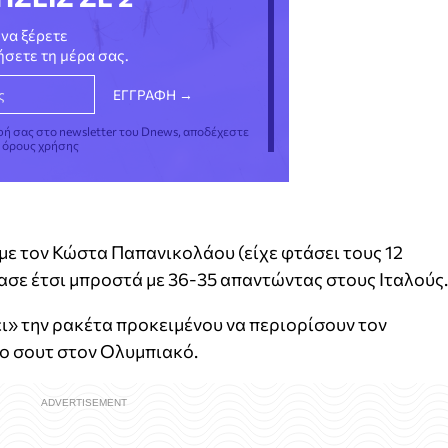
να ξέρετε
νήσετε τη μέρα σας.
φή σας στο newsletter του Dnews, αποδέχεστε
ς όρους χρήσης
με τον Κώστα Παπανικολάου (είχε φτάσει τους 12
ρασε έτσι μπροστά με 36-35 απαντώντας στους Ιταλού
ει» την ρακέτα προκειμένου να περιορίσουν τον
το σουτ στον Ολυμπιακό.