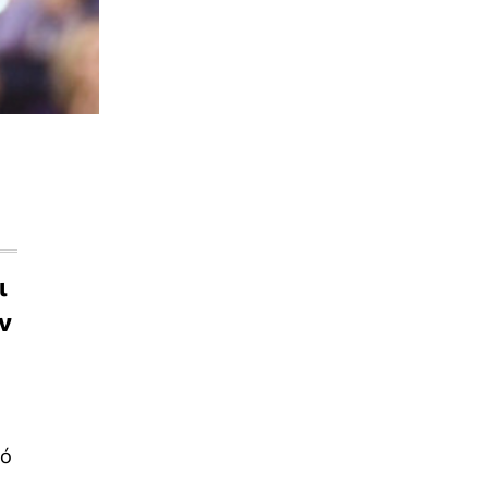
ι
ν
πό