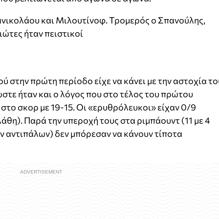
νικολάου και Μιλουτίνοφ. Τρομερός ο Σπανούλης,
ιώτες ήταν πειστικοί
 στην πρώτη περίοδο είχε να κάνει με την αστοχία το
στε ήταν και ο λόγος που στο τέλος του πρώτου
στο σκορ με 19-15. Οι «ερυθρόλευκοι» είχαν 0/9
 λάθη). Παρά την υπεροχή τους στα ριμπάουντ (11 με 4
ων αντιπάλων) δεν μπόρεσαν να κάνουν τίποτα