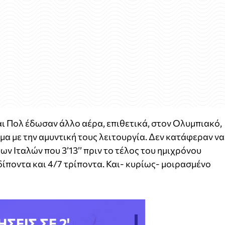
αι Πολ έδωσαν άλλο αέρα, επιθετικά, στον Ολυμπιακό,
μα με την αμυντική τους λειτουργία. Δεν κατάφεραν να
ν Ιταλών που 3’13’’ πριν το τέλος του ημιχρόνου
ίποντα και 4/7 τρίποντα. Και- κυρίως- μοιρασμένο
ΗΣΕΙΣ ΣΕ 2'