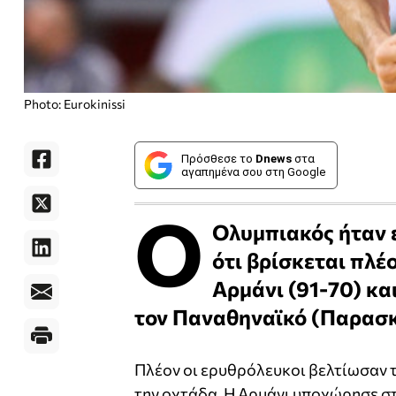
Photo: Eurokinissi
Πρόσθεσε το
Dnews
στα
αγαπημένα σου στη Google
Ο
Ολυμπιακός ήταν 
ότι βρίσκεται πλέ
Αρμάνι (91-70) και
τον Παναθηναϊκό (Παρασκ
Πλέον οι ερυθρόλευκοι βελτίωσαν το
την οχτάδα. Η Αρμάνι υποχώρησε στ