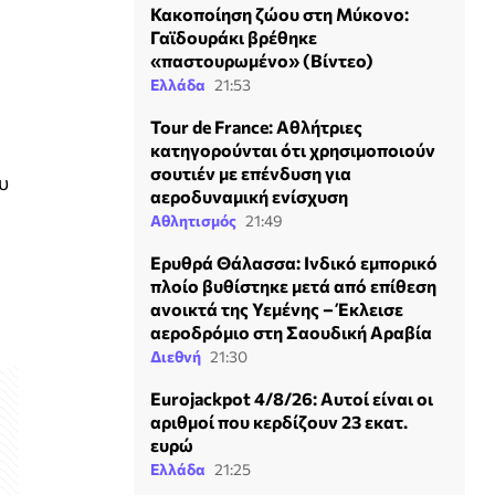
Κακοποίηση ζώου στη Μύκονο:
Γαϊδουράκι βρέθηκε
«παστουρωμένο» (Βίντεο)
Ελλάδα
21:53
Tour de France: Αθλήτριες
κατηγορούνται ότι χρησιμοποιούν
σουτιέν με επένδυση για
υ
αεροδυναμική ενίσχυση
Αθλητισμός
21:49
Ερυθρά Θάλασσα: Ινδικό εμπορικό
πλοίο βυθίστηκε μετά από επίθεση
ανοικτά της Υεμένης – Έκλεισε
αεροδρόμιο στη Σαουδική Αραβία
Διεθνή
21:30
Eurojackpot 4/8/26: Αυτοί είναι οι
αριθμοί που κερδίζουν 23 εκατ.
ευρώ
Ελλάδα
21:25