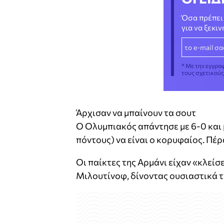
Όσα πρέπει 
για να ξεκι
* Με την εγγρα
τους σχετικού
Άρχισαν να μπαίνουν τα σουτ
Ο Ολυμπιακός απάντησε με 6-0 και 
πόντους) να είναι ο κορυφαίος. Πέ
Οι παίκτες της Αρμάνι είχαν «κλείσ
Μιλουτίνοφ, δίνοντας ουσιαστικά 