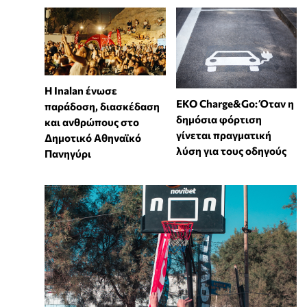
Η Inalan ένωσε
EKO Charge&Go: Όταν η
παράδοση, διασκέδαση
δημόσια φόρτιση
και ανθρώπους στο
γίνεται πραγματική
Δημοτικό Αθηναϊκό
λύση για τους οδηγούς
Πανηγύρι