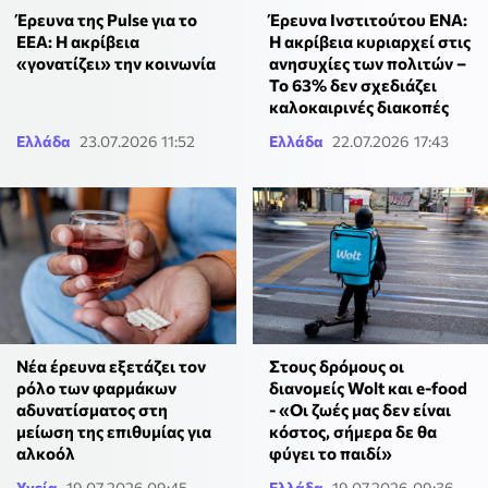
Έρευνα της Pulse για το
Έρευνα Ινστιτούτου ΕΝΑ:
ΕΕΑ: Η ακρίβεια
Η ακρίβεια κυριαρχεί στις
«γονατίζει» την κοινωνία
ανησυχίες των πολιτών –
Το 63% δεν σχεδιάζει
καλοκαιρινές διακοπές
Ελλάδα
23.07.2026 11:52
Ελλάδα
22.07.2026 17:43
Νέα έρευνα εξετάζει τον
Στους δρόμους οι
ρόλο των φαρμάκων
διανομείς Wolt και e-food
αδυνατίσματος στη
- «Οι ζωές μας δεν είναι
μείωση της επιθυμίας για
κόστος, σήμερα δε θα
αλκοόλ
φύγει το παιδί»
Υγεία
19.07.2026 09:45
Ελλάδα
19.07.2026 09:36