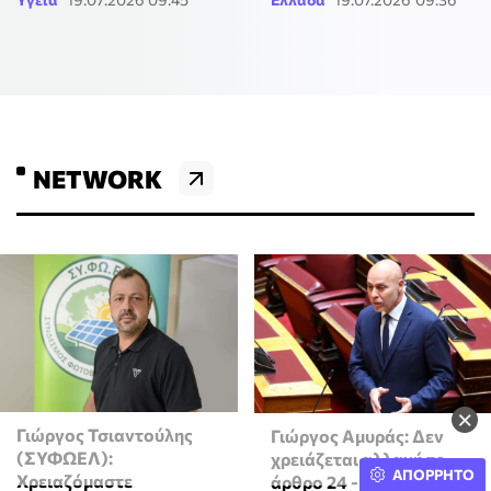
NETWORK
×
Γιώργος Τσιαντούλης
Γιώργος Αμυράς: Δεν
(ΣΥΦΩΕΛ):
χρειάζεται αλλαγή το
ΑΠΟΡΡΗΤΟ
Χρειαζόμαστε
άρθρο 24 - Πλήρης η