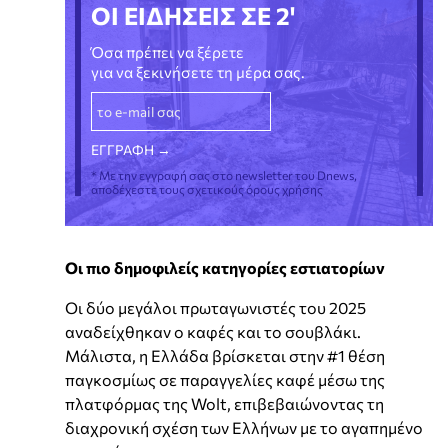
ΟΙ ΕΙΔΗΣΕΙΣ ΣΕ 2'
Όσα πρέπει να ξέρετε
για να ξεκινήσετε τη μέρα σας.
* Με την εγγραφή σας στο newsletter του Dnews,
αποδέχεστε τους σχετικούς όρους χρήσης
Οι πιο δημοφιλείς κατηγορίες
εστιατορίων
Οι δύο μεγάλοι πρωταγωνιστές του 2025
αναδείχθηκαν ο καφές και το σουβλάκι.
Μάλιστα, η Ελλάδα βρίσκεται στην #1 θέση
παγκοσμίως σε παραγγελίες καφέ μέσω της
πλατφόρμας της Wolt, επιβεβαιώνοντας τη
διαχρονική σχέση των Ελλήνων με το αγαπημένο