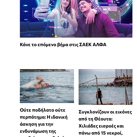
Κάνε το επόμενο βήμα στις ΣΑΕΚ ΑΛΦΑ
Ούτε ποδήλατο ούτε
Συγκλονίζουν οι εικόνες
περπάτημα: Η ιδανική
από τη Θέουτα:
άσκηση για την
Χιλιάδες εισροές και
ενδυνάμωση της
πάνω από 15 νεκροί,