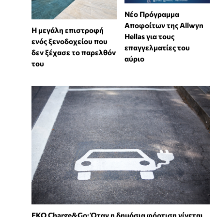
Νέο Πρόγραμμα
Αποφοίτων της Allwyn
Η μεγάλη επιστροφή
Hellas για τους
ενός ξενοδοχείου που
επαγγελματίες του
δεν ξέχασε το παρελθόν
αύριο
του
EKO Charge&Go: Όταν η δημόσια φόρτιση γίνεται