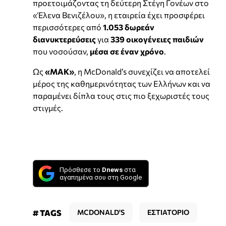
προετοιμάζοντας τη δεύτερη Στέγη Γονέων στο
«Έλενα Βενιζέλου», η εταιρεία έχει προσφέρει
περισσότερες από
1.053 δωρεάν
διανυκτερεύσεις
για
339 οικογένειες παιδιών
που νοσούσαν,
μέσα σε έναν χρόνο
.
Ως
«ΜΑΚ»
, η McDonald’s συνεχίζει να αποτελεί
μέρος της καθημερινότητας των Ελλήνων και να
παραμένει δίπλα τους στις πιο ξεχωριστές τους
στιγμές.
Πρόσθεσε το
Dnews
στα
αγαπημένα σου στη Google
# TAGS
MCDONALD'S
ΕΣΤΙΑΤΟΡΙΟ