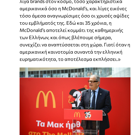
λίγα brands στον κόσμο, τόσο χαρακτηριστικά
αμερικανικά όσο η McDonald’s, και λίγες εικόνες
τόσο άμεσα αναγνωρίσιμες όσο οι χρυσές αψίδες
του εμβλήματός της. Εδώ και 35 χρόνια, η
McDonald’s αποτελεί κομμάτι της καθημερινής
των Ελλήνων, και όπως βλέπουμε σήμερα,
συνεχίζει να αναπτύσσεται στη χώρα. Γιατί όταν η
αμερικανική καινοτομία συναντά την ελληνική
ευρηματικότητα, το αποτέλεσμα εκπλήσσει.»