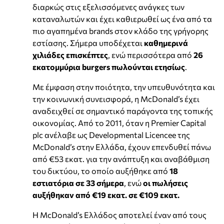
διαρκώς στις εξελισσόμενες ανάγκες των
καταναλωτών και έχει καθιερωθεί ως ένα από τα
πιο αγαπημένα brands στον κλάδο της γρήγορης
εστίασης. Σήμερα υποδέχεται
καθημερινά
χιλιάδες επισκέπτες
, ενώ περισσότερα από
26
εκατομμύρια burgers πωλούνται ετησίως
.
Με έμφαση στην ποιότητα, την υπευθυνότητα και
την κοινωνική συνεισφορά, η McDonald’s έχει
αναδειχθεί σε σημαντικό παράγοντα της τοπικής
οικονομίας. Από το 2011, όταν η Premier Capital
plc ανέλαβε ως Developmental Licencee της
McDonald’s στην Ελλάδα, έχουν επενδυθεί πάνω
από €53 εκατ. για την ανάπτυξη και αναβάθμιση
του δικτύου, το οποίο αυξήθηκε από
18
εστιατόρια σε 33 σήμερα
, ενώ
οι πωλήσεις
αυξήθηκαν από €19 εκατ. σε €109 εκατ.
Η McDonald’s Ελλάδος αποτελεί έναν από τους