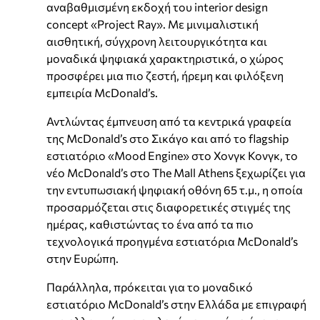
αναβαθμισμένη εκδοχή του interior design
concept «Project Ray». Με μινιμαλιστική
αισθητική, σύγχρονη λειτουργικότητα και
μοναδικά ψηφιακά χαρακτηριστικά, ο χώρος
προσφέρει μια πιο ζεστή, ήρεμη και φιλόξενη
εμπειρία McDonald’s.
Αντλώντας έμπνευση από τα κεντρικά γραφεία
της McDonald’s στο Σικάγο και από το flagship
εστιατόριο «Mood Engine» στο Χονγκ Κονγκ, το
νέο McDonald’s στο The Mall Athens ξεχωρίζει για
την εντυπωσιακή ψηφιακή οθόνη 65 τ.μ., η οποία
προσαρμόζεται στις διαφορετικές στιγμές της
ημέρας, καθιστώντας το ένα από τα πιο
τεχνολογικά προηγμένα εστιατόρια McDonald’s
στην Ευρώπη.
Παράλληλα, πρόκειται για το μοναδικό
εστιατόριο McDonald’s στην Ελλάδα με επιγραφή