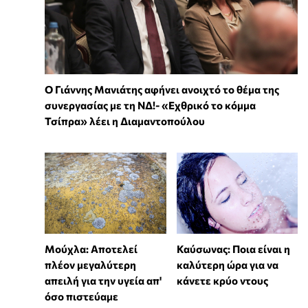
Ο Γιάννης Μανιάτης αφήνει ανοιχτό το θέμα της
συνεργασίας με τη ΝΔ!- «Εχθρικό το κόμμα
Τσίπρα» λέει η Διαμαντοπούλου
Μούχλα: Αποτελεί
Καύσωνας: Ποια είναι η
πλέον μεγαλύτερη
καλύτερη ώρα για να
απειλή για την υγεία απ'
κάνετε κρύο ντους
όσο πιστεύαμε