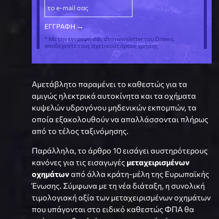
* Με την εγγραφή σας στο newsletter του Dnews,
αποδέχεστε τους σχετικούς όρους χρήσης
Αμετάβλητο παραμένει το καθεστώς για τα
αμιγώς ηλεκτρικά αυτοκίνητα και τα οχήματα
κυψελών υδρογόνου μηδενικών εκπομπών, τα
οποία εξακολουθούν να απαλλάσσονται πλήρως
από το τέλος ταξινόμησης.
Παράλληλα, το άρθρο 10 εισάγει αυστηρότερους
κανόνες για τις εισαγωγές
μεταχειρισμένων
οχημάτων
από άλλα κράτη-μέλη της Ευρωπαϊκής
Ένωσης. Σύμφωνα με τη νέα διάταξη, η συνολική
τιμολογιακή αξία των μεταχειρισμένων οχημάτων
που υπάγονται στο ειδικό καθεστώς ΦΠΑ θα