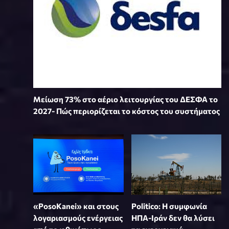
Μείωση 73% στο αέριο λειτουργίας του ΔΕΣΦΑ το
2027- Πώς περιορίζεται το κόστος του συστήματος
«PosoKanei» και στους
Politico: Η συμφωνία
λογαριασμούς ενέργειας
ΗΠΑ-Ιράν δεν θα λύσει