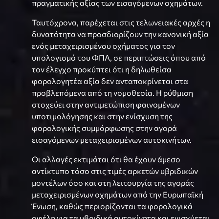
πραγματικής αξίας των εισαγόμενων οχημάτων.
Ταυτόχρονα, παρέχεται στις τελωνειακές αρχές η
δυνατότητα να προσδιορίζουν την κανονική αξία
ενός μεταχειρισμένου οχήματος για τον
υπολογισμό του ΦΠΑ, σε περιπτώσεις όπου από
τον έλεγχο προκύπτει ότι η δηλωθείσα
φορολογητέα αξία δεν ανταποκρίνεται στα
προβλεπόμενα από τη νομοθεσία. Η ρύθμιση
στοχεύει στην αντιμετώπιση φαινομένων
υποτιμολόγησης και στην ενίσχυση της
φορολογικής συμμόρφωσης στην αγορά
εισαγόμενων μεταχειρισμένων αυτοκινήτων.
Οι αλλαγές εκτιμάται ότι θα έχουν άμεσο
αντίκτυπο τόσο στις τιμές αρκετών υβριδικών
μοντέλων όσο και στη λειτουργία της αγοράς
μεταχειρισμένων οχημάτων από την Ευρωπαϊκή
Ένωση, καθώς περιορίζονται τα φορολογικά
οφέλη για τα υβριδικά αυτοκίνητα και ενισχύεται