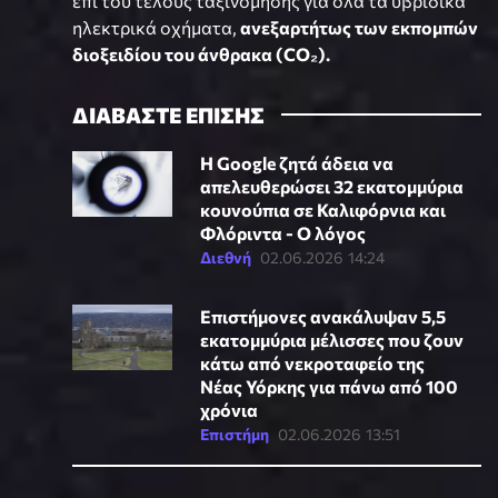
επί του τέλους ταξινόμησης για όλα τα υβριδικά
ηλεκτρικά οχήματα,
ανεξαρτήτως των εκπομπών
διοξειδίου του άνθρακα (CO₂).
ΔΙΑΒΑΣΤΕ ΕΠΙΣΗΣ
Η Google ζητά άδεια να
απελευθερώσει 32 εκατομμύρια
κουνούπια σε Καλιφόρνια και
Φλόριντα - Ο λόγος
Διεθνή
02.06.2026 14:24
Επιστήμονες ανακάλυψαν 5,5
εκατομμύρια μέλισσες που ζουν
κάτω από νεκροταφείο της
Νέας Υόρκης για πάνω από 100
χρόνια
Επιστήμη
02.06.2026 13:51