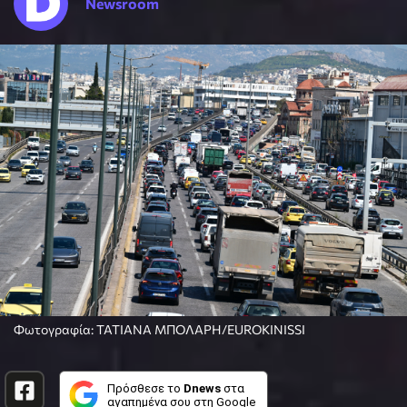
Newsroom
Φωτογραφία: ΤΑΤΙΑΝΑ ΜΠΟΛΑΡΗ/EUROKINISSI
Πρόσθεσε το
Dnews
στα
αγαπημένα σου στη Google