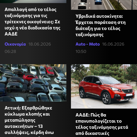
Απαλλαγή από το τέλος
ταξινόμησης για τις
Υβριδικά αυτοκίνητα:
τρίτεκνες οικογένειες: Σε
Έρχεται παράταση στη
ισχύ η νέα διαδικασία της
διάταξη για το τέλος
ΑΑΔΕ
ταξινόμησης
Οικονομία
18.06.2026
Auto - Moto
16.06.2026
06:28
10:50
Αττική: Εξαρθρώθηκε
κύκλωμα κλοπής και
ΑΑΔΕ: Πώς θα
μεταπώλησης
επανυπολογίζεται το
αυτοκινήτων – 13
τέλος ταξινόμησης μετά
συλλήψεις, κέρδη άνω
από δικαστικές