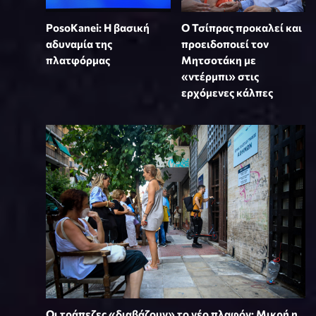
PosoKanei: Η βασική
Ο Τσίπρας προκαλεί και
αδυναμία της
προειδοποιεί τον
πλατφόρμας
Μητσοτάκη με
«ντέρμπι» στις
ερχόμενες κάλπες
Οι τράπεζες «διαβάζουν» το νέο πλαφόν: Μικρή η