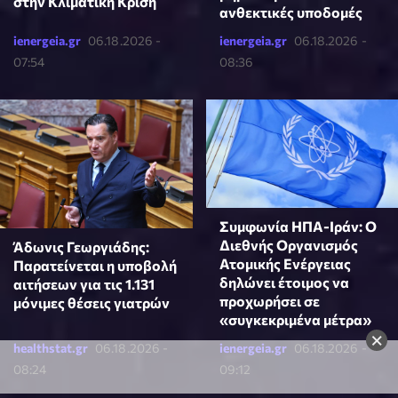
στην Κλιματική Κρίση
ανθεκτικές υποδομές
ienergeia.gr
06.18.2026 -
ienergeia.gr
06.18.2026 -
07:54
08:36
Συμφωνία ΗΠΑ-Ιράν: Ο
Διεθνής Οργανισμός
Άδωνις Γεωργιάδης:
Ατομικής Ενέργειας
Παρατείνεται η υποβολή
δηλώνει έτοιμος να
αιτήσεων για τις 1.131
προχωρήσει σε
μόνιμες θέσεις γιατρών
«συγκεκριμένα μέτρα»
×
healthstat.gr
06.18.2026 -
ienergeia.gr
06.18.2026 -
08:24
09:12