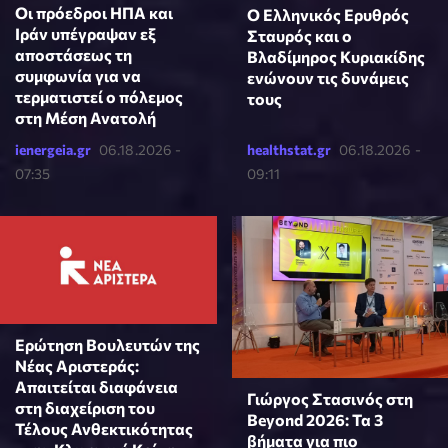
Οι πρόεδροι ΗΠΑ και
Ο Ελληνικός Ερυθρός
Ιράν υπέγραψαν εξ
Σταυρός και ο
αποστάσεως τη
Βλαδίμηρος Κυριακίδης
συμφωνία για να
ενώνουν τις δυνάμεις
τερματιστεί ο πόλεμος
τους
στη Μέση Ανατολή
ienergeia.gr
06.18.2026 -
healthstat.gr
06.18.2026 -
07:35
09:11
Ερώτηση Βουλευτών της
Νέας Αριστεράς:
Απαιτείται διαφάνεια
Γιώργος Στασινός στη
στη διαχείριση του
Beyond 2026: Τα 3
Τέλους Ανθεκτικότητας
βήματα για πιο