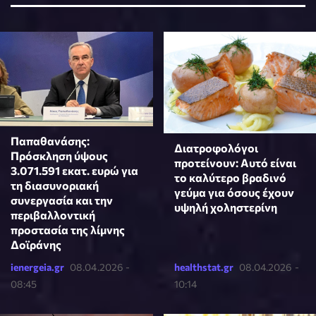
Παπαθανάσης:
Διατροφολόγοι
Πρόσκληση ύψους
προτείνουν: Αυτό είναι
3.071.591 εκατ. ευρώ για
το καλύτερο βραδινό
τη διασυνοριακή
γεύμα για όσους έχουν
συνεργασία και την
υψηλή χοληστερίνη
περιβαλλοντική
προστασία της λίμνης
Δοϊράνης
ienergeia.gr
08.04.2026 -
healthstat.gr
08.04.2026 -
08:45
10:14