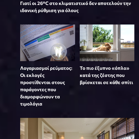
Γιατί οι 26°C στο κλιματιστικό δεν αποτελούν την
ιδανική ρύθμιση για όλους
Λογαριασμοί ρεύματος:
To πιο έξυπνο «όπλο»
Οι εκλογές
κατά της ζέστης που
προστίθενται στους
βρίσκεται σε κάθε σπίτι
παράγοντες που
διαμορφώνουν τα
τιμολόγια