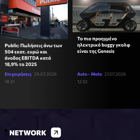
Το πιο προηγμένο
ηλεκτρικό buggy γκολφ
Public: Πωλήσεις άνω των
είναι της Genesis
504 εκατ. ευρώ και
άνοδος EBITDA κατά
18,9% το 2025
Επιχειρήσεις
29.07.2026
Auto - Moto
27.07.2026
18:31
12:32
NETWORK