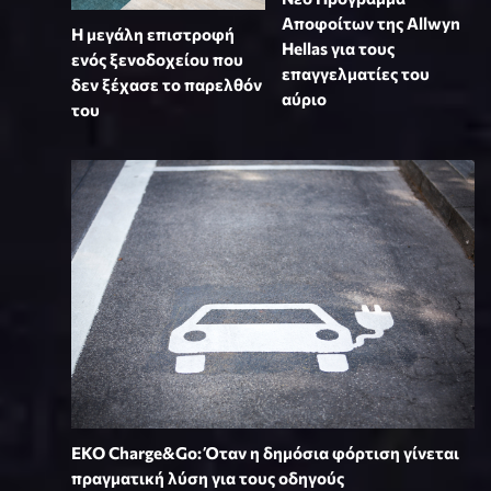
Αποφοίτων της Allwyn
Η μεγάλη επιστροφή
Hellas για τους
ενός ξενοδοχείου που
επαγγελματίες του
δεν ξέχασε το παρελθόν
αύριο
του
EKO Charge&Go: Όταν η δημόσια φόρτιση γίνεται
πραγματική λύση για τους οδηγούς