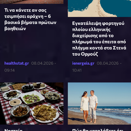
Τι να κάνετε αν σας
τσιμπήσει αράχνη – 6
βασικά βήματα πρώτων
Εγκατάλειψη φορτηγού
βοηθειών
πλοίου ελληνικής
διαχείρισης από το
πλήρωμά του έπειτα από
πλήγμα κοντά στα Στενά
του Ορμούζ
healthstat.gr
08.04.2026 -
ienergeia.gr
08.04.2026 -
09:14
10:41
Πώς θα καταλάβετε ότι
Νηστεία