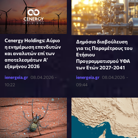
Cenergy Holdings: Αύριο
Δημόσια διαβούλευση
η ενημέρωση επενδυτών
για τις Παραμέτρους του
και αναλυτών επί των
Ετήσιου
αποτελεσμάτων A’
Προγραμματισμού ΥΦΑ
εξαμήνου 2026
των Ετών 2027-2041
ienergeia.gr
08.04.2026 -
ienergeia.gr
08.04.2026 -
10:22
09:44