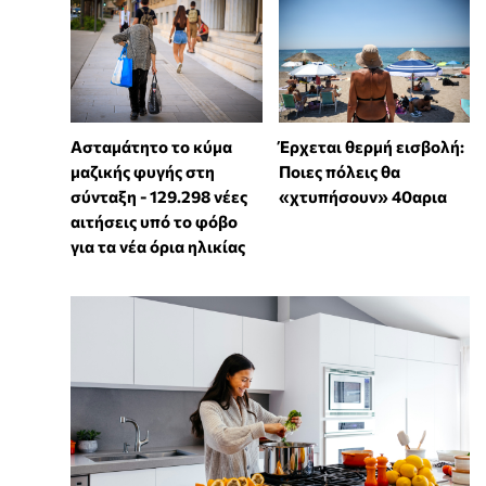
Ασταμάτητο το κύμα
Έρχεται θερμή εισβολή:
μαζικής φυγής στη
Ποιες πόλεις θα
σύνταξη - 129.298 νέες
«χτυπήσουν» 40αρια
αιτήσεις υπό το φόβο
για τα νέα όρια ηλικίας