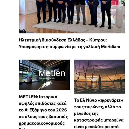
Ηλεκτρική διασύνδεση Ελλάδας – Κύπρου:
Υπογράφηκε η συμφωνία με τη γαλλική Meridiam
METLEN: Ιστορικά
Το Ελ Νίνιο «φρενάρει»
υψηλές επιδόσεις κατά
τους τυφώνες, αλλά το
το Α’ Εξάμηνο του 2026
μέγεθος της
σε όλους τους βασικούς
καταστροφής μπορεί να
χρηματοοικονομικούς
είναι μεγαλύτερο από