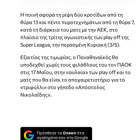
Η ποινή αφορά τη ρίψη δύο κροτίδων από τη
θύρα 13 και πέντε πυροτεχνημάτων από τη θύρα 7,
κατά τη διάρκεια του ματς με την ΑΕΚ, στο
πλαίσιο της τρίτης αγωνιστικής των play off της
Super League, την περασμένη Κυριακή (3/5).
Εξαιτίας της τιμωρίας, ο Παναθηναϊκός θα
υποδεχθεί χωρίς τους φιλάθλους του τον ΠΑΟΚ
στις 17 Μαΐου, στην «αυλαία» των play off και το
ματς που θα είναι το αποχαιρετιστήριο για το
«τριφύλλι» στο γήπεδο «Απόστολος
Νικολαΐδης».
Πρόσθεσε το
Dnews
στα
αγαπημένα σου στη Google