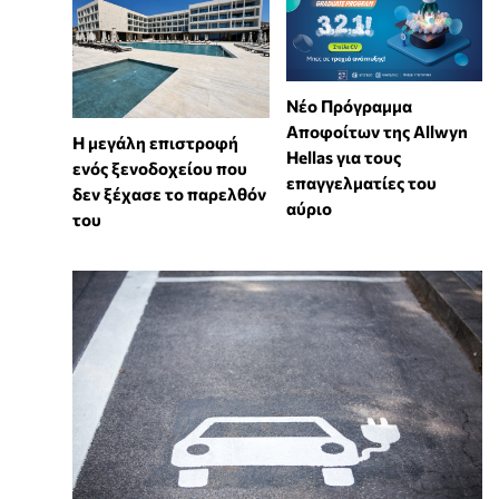
Νέο Πρόγραμμα
Αποφοίτων της Allwyn
Η μεγάλη επιστροφή
Hellas για τους
ενός ξενοδοχείου που
επαγγελματίες του
δεν ξέχασε το παρελθόν
αύριο
του