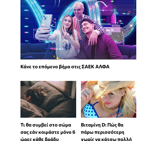
Κάνε το επόμενο βήμα στις ΣΑΕΚ ΑΛΦΑ
Τι θα συμβεί στο σώμα
Βιταμίνη D: Πώς θα
σας εάν κοιμάστε μόνο 6
πάρω περισσότερη
ώρες κάθε βράδυ
χωρίς να κάτσω πολλή