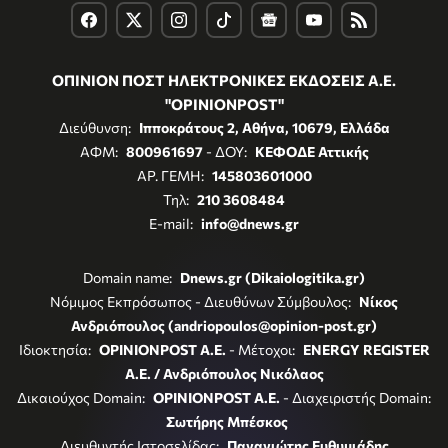
ΟΠΙΝΙΟΝ ΠΟΣΤ ΗΛΕΚΤΡΟΝΙΚΕΣ ΕΚΔΟΣΕΙΣ Α.Ε.
"OPINIONPOST"
Διεύθυνση:
Ιπποκράτους 2, Αθήνα, 10679, Ελλάδα
ΑΦΜ:
800961697
- ΔΟΥ:
ΚΕΦΟΔΕ Αττικής
ΑΡ. ΓΕΜΗ:
145803601000
Τηλ:
210 3608484
E-mail:
info@dnews.gr
Domain name:
Dnews.gr (Dikaiologitika.gr)
Νόμιμος Εκπρόσωπος - Διευθύνων Σύμβουλος:
Νίκος
Ανδριόπουλος (andriopoulos@opinion-post.gr)
Ιδιοκτησία:
OPINIONPOST A.E.
- Μέτοχοι:
ENERGY REGISTER
Α.Ε. / Ανδριόπουλος Νικόλαος
Δικαιούχος Domain:
OPINIONPOST A.E.
- Διαχειριστής Domain:
Σωτήρης Μπέσκος
Διευθυντής Ιστοσελίδας:
Παναγιώτης Ευθυμιάδης