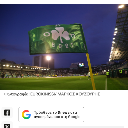
Φωτογραφία: EUROKINISSI/ ΜΑΡΚΟΣ ΧΟΥΖΟΥΡΗΣ
Πρόσθεσε το
Dnews
στα
αγαπημένα σου στη Google