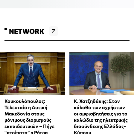
NETWORK
Κ. Χατζηδάκης: Στον
Κουκουλόπουλος:
κάλαθο των αχρήστων
Τελευταία η Δυτική
οι αμφισβητήσεις για το
Μακεδονία στους
καλώδιο της ηλεκτρικής
μόνιμους διορισμούς
διασύνδεσης Ελλάδας-
εκπαιδευτικών – Πήγε
Κύπρου
“περίπατο” η Ρήτρα