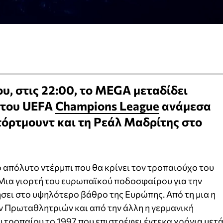
ου, στις 22:00, το MEGA μεταδίδει
 του UEFA
Champions League
ανάμεσα
όρτμουντ και τη Ρεάλ Μαδρίτης στο
 απόλυτο ντέρμπι που θα κρίνει τον τροπαιούχο του
 Μια γιορτή του ευρωπαϊκού ποδοσφαίρου για την
σει στο υψηλότερο βάθρο της Ευρώπης. Από τη μια η
ν Πρωταθλητριών και από την άλλη η γερμανική
 τροπαίου το 1997 που επιστρέφει έντεκα χρόνια μετ