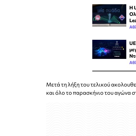
Η 
Ολ
Le
Αθ
UE
με
Ντ
Αθ
Μετά τη λήξη του τελικού ακολουθε
και όλο το παρασκήνιο του αγώνα σ