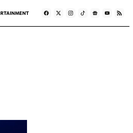
ΡΟΗ ΕΙΔΗΣΕΩΝ
T
NEWS IN ENGLISH
Games
ERTAINMENT