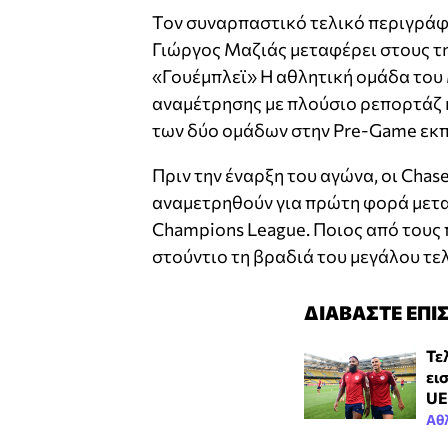
Τον συναρπαστικό τελικό περιγράφ
Γιώργος Μαζιάς μεταφέρει στους τ
«Γουέμπλεϊ» Η αθλητική ομάδα του 
αναμέτρησης με πλούσιο ρεπορτάζ 
των δύο ομάδων στην Pre-Game εκπο
Πριν την έναρξη του αγώνα, οι Chas
αναμετρηθούν για πρώτη φορά μετα
Champions League. Ποιος από τους π
στούντιο τη βραδιά του μεγάλου τε
ΔΙΑΒΑΣΤΕ ΕΠΙ
Τε
ει
UE
Αθ