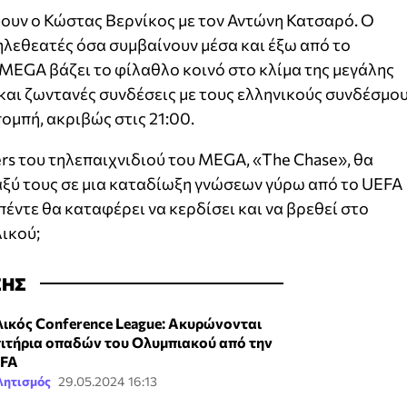
ουν ο Κώστας Βερνίκος με τον Αντώνη Κατσαρό. Ο
ηλεθεατές όσα συμβαίνουν μέσα και έξω από το
MEGA βάζει το φίλαθλο κοινό στο κλίμα της μεγάλης
και ζωντανές συνδέσεις με τους ελληνικούς συνδέσμο
μπή, ακριβώς στις 21:00.
ers του τηλεπαιχνιδιού του MEGA, «The Chase», θα
ξύ τους σε μια καταδίωξη γνώσεων γύρω από το UEFA
έντε θα καταφέρει να κερδίσει και να βρεθεί στο
λικού;
ΣΗΣ
λικός Conference League: Ακυρώνονται
σιτήρια οπαδών του Ολυμπιακού από την
FA
λητισμός
29.05.2024 16:13