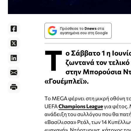
Πρόσθεσε το
Dnews
στα
αγαπημένα σου στη Google
Τ
ο Σάββατο 1 η Ιουνί
ζωντανά τον τελικό
στην Μπορούσια Ντ
«Γουέμπλεϊ».
Το MEGA φέρνει στη μικρή οθόνη το
UEFA
Champions League
για φέτος.
ανάδειξη του συλλόγου που θα πατή
«Βασίλισσα» Ρεάλ, των 14 Κυπέλλω
«μηχανή», Ντόρτμουντ, κάτοχος του