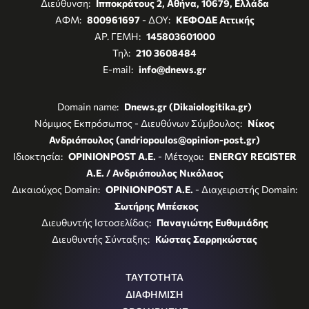
Διεύθυνση:
Ιπποκράτους 2, Αθήνα, 10679, Ελλάδα
ΑΦΜ:
800961697
- ΔΟΥ:
ΚΕΦΟΔΕ Αττικής
ΑΡ. ΓΕΜΗ:
145803601000
Τηλ:
210 3608484
E-mail:
info@dnews.gr
Domain name:
Dnews.gr (Dikaiologitika.gr)
Νόμιμος Εκπρόσωπος - Διευθύνων Σύμβουλος:
Νίκος
Ανδριόπουλος (andriopoulos@opinion-post.gr)
Ιδιοκτησία:
OPINIONPOST A.E.
- Μέτοχοι:
ENERGY REGISTER
Α.Ε. / Ανδριόπουλος Νικόλαος
Δικαιούχος Domain:
OPINIONPOST A.E.
- Διαχειριστής Domain:
Σωτήρης Μπέσκος
Διευθυντής Ιστοσελίδας:
Παναγιώτης Ευθυμιάδης
Διευθυντής Σύνταξης:
Κώστας Σαρρηκώστας
ΤΑΥΤΟΤΗΤΑ
ΔΙΑΦΗΜΙΣΗ