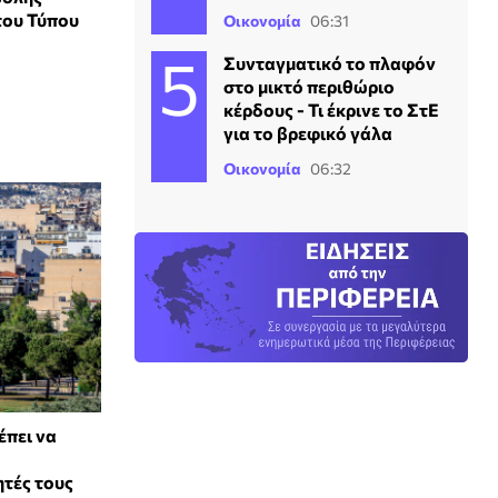
του Τύπου
Οικονομία
06:31
Συνταγματικό το πλαφόν
στο μικτό περιθώριο
κέρδους - Τι έκρινε το ΣτΕ
για το βρεφικό γάλα
Οικονομία
06:32
έπει να
ητές τους