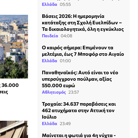
Ελλάδα
05:55
Βάσεις 2026: Η ημερομηνία
κατάταξης στη Σχολή Ευελπίδων –
Τα δικαιολογητικά, όλη η εγκύκλιος
Παιδεία
04:08
Ο καιρός σήμερα: Επιμένουν τα
μελτέμια, έως 7 Μποφόρ στο Αιγαίο
Ελλάδα
01:00
Παναθηναϊκός: Αυτό είναι το νέο
υπερσύγχρονο πούλμαν, αξίας
ς 36.000
550.000 ευρώ
σεις
Αθλητισμός
23:57
Τροχαία: 34.637 παραβάσεις και
462 ατυχήματα στην Αττική τον
Ιούλιο
Ελλάδα
23:49
Μαίνεται η φωτιά για 4η νύχτα -