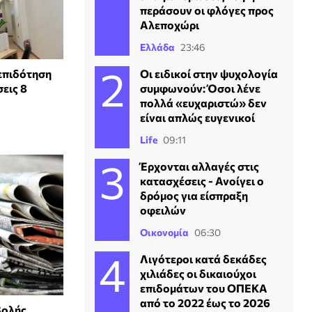
περάσουν οι φλόγες προς
Αλεποχώρι
Ελλάδα
23:46
 επιδότηση
Οι ειδικοί στην ψυχολογία
εις 8
συμφωνούν: Όσοι λένε
πολλά «ευχαριστώ» δεν
είναι απλώς ευγενικοί
Life
09:11
Έρχονται αλλαγές στις
κατασχέσεις - Ανοίγει ο
δρόμος για είσπραξη
οφειλών
Οικονομία
06:30
Λιγότεροι κατά δεκάδες
χιλιάδες οι δικαιούχοι
επιδομάτων του ΟΠΕΚΑ
από το 2022 έως το 2026
βολής