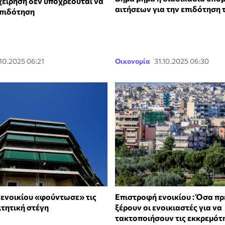
χείρηση δεν υποχρεούται να
αιτήσεων για την επιδότηση 
επιδότηση
.10.2025 06:21
Οικονομία
31.10.2025 06:30
 ενοικίου «φούντωσε» τις
Επιστροφή ενοικίου : Όσα πρ
ιτητική στέγη
ξέρουν οι ενοικιαστές για να
τακτοποιήσουν τις εκκρεμότ