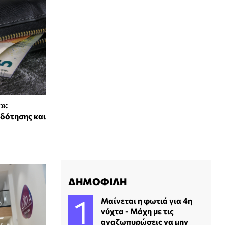
»:
δότησης και
ΔΗΜΟΦΙΛΗ
Μαίνεται η φωτιά για 4η
νύχτα - Μάχη με τις
αναζωπυρώσεις να μην