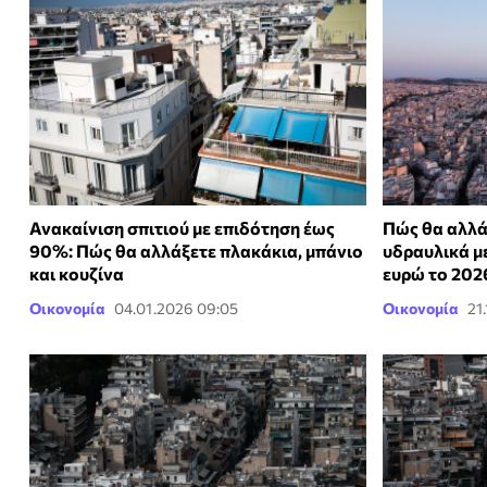
Ανακαίνιση σπιτιού με επιδότηση έως
Πώς θα αλλά
90%: Πώς θα αλλάξετε πλακάκια, μπάνιο
υδραυλικά μ
και κουζίνα
ευρώ το 202
Οικονομία
04.01.2026 09:05
Οικονομία
21