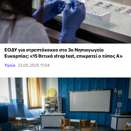
ΕΟΔΥ για στρεπτόκοκκο στο 3ο Νηπιαγωγείο
Ευκαρπίας: «15 θετικά strep test, επικρατεί ο τύπος Α»
Υγεία
23.05.2025 17:54