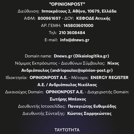
"OPINIONPOST"
Διεύθυνση:
Ιπποκράτους 2, Αθήνα, 10679, Ελλάδα
ΑΦΜ:
800961697
- ΔΟΥ:
ΚΕΦΟΔΕ Αττικής
ΑΡ. ΓΕΜΗ:
145803601000
Τηλ:
210 3608484
E-mail:
info@dnews.gr
Domain name:
Dnews.gr (Dikaiologitika.gr)
Νόμιμος Εκπρόσωπος - Διευθύνων Σύμβουλος:
Νίκος
Ανδριόπουλος (andriopoulos@opinion-post.gr)
Ιδιοκτησία:
OPINIONPOST A.E.
- Μέτοχοι:
ENERGY REGISTER
Α.Ε. / Ανδριόπουλος Νικόλαος
Δικαιούχος Domain:
OPINIONPOST A.E.
- Διαχειριστής Domain:
Σωτήρης Μπέσκος
Διευθυντής Ιστοσελίδας:
Παναγιώτης Ευθυμιάδης
Διευθυντής Σύνταξης:
Κώστας Σαρρηκώστας
ΤΑΥΤΟΤΗΤΑ