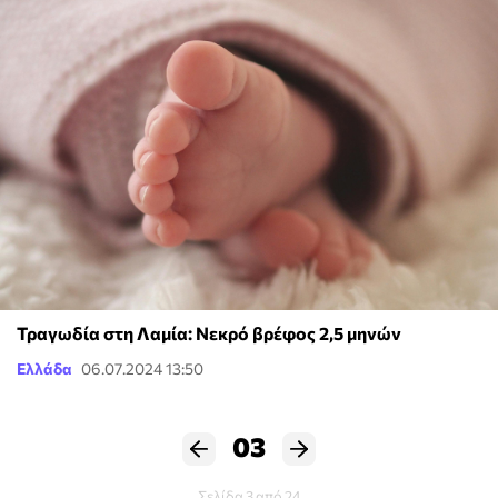
Τραγωδία στη Λαμία: Νεκρό βρέφος 2,5 μηνών
Ελλάδα
06.07.2024 13:50
03
Σελίδα 3 από 24