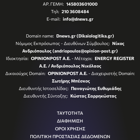
ΑΡ. ΓΕΜΗ:
145803601000
Τηλ:
210 3608484
E-mail:
info@dnews.gr
Domain name:
Dnews.gr (Dikaiologitika.gr)
Νόμιμος Εκπρόσωπος - Διευθύνων Σύμβουλος:
Νίκος
Ανδριόπουλος (andriopoulos@opinion-post.gr)
Ιδιοκτησία:
OPINIONPOST A.E.
- Μέτοχοι:
ENERGY REGISTER
Α.Ε. / Ανδριόπουλος Νικόλαος
Δικαιούχος Domain:
OPINIONPOST A.E.
- Διαχειριστής Domain:
Σωτήρης Μπέσκος
Διευθυντής Ιστοσελίδας:
Παναγιώτης Ευθυμιάδης
Διευθυντής Σύνταξης:
Κώστας Σαρρηκώστας
ΤΑΥΤΟΤΗΤΑ
ΔΙΑΦΗΜΙΣΗ
ΟΡΟΙ ΧΡΗΣΗΣ
ΠΟΛΙΤΙΚΗ ΠΡΟΣΤΑΣΙΑΣ ΔΕΔΟΜΕΝΩΝ