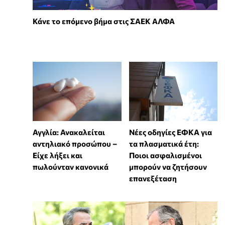
Κάνε το επόμενο βήμα στις ΣΑΕΚ ΑΛΦΑ
Αγγλία: Ανακαλείται
Νέες οδηγίες ΕΦΚΑ για
αντηλιακό προσώπου –
τα πλασματικά έτη:
Είχε λήξει και
Ποιοι ασφαλισμένοι
πωλούνταν κανονικά
μπορούν να ζητήσουν
επανεξέταση