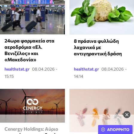
24ωρα φαρμακεία στα
8 πράσινα φυλλώδη
αεροδρόμια «Ελ.
λαχανικά με
Βενιζέλος» και
αντιγηραντική δράση
«Μακεδονία»
healthstat.gr
08.04.2026 -
healthstat.gr
08.04.2026 -
15:15
14:14
×
Cenergy Holdings: Αύριο
ΑΠΟΡΡΗΤΟ