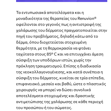
Τα εντυπωσιακά αποτελέσματα και η
μοναδικότητα της θεραπείας του Renuvion®
οφείλονται στο γεγονός πως η αντιστροφή της
χαλάρωσης του δέρματος πραγματοποιείται στην
πηγή του προβλήματος, δηλαδή κάτω από το
δέρμα, όπου διοχετεύεται στοχευμένη
θερμότητα, με τη θερμοκρασία να φτάνει
ταχύτατα στους 85° C και να επιτυγχάνει άμεση
σύσφιξη των υποδόριων ιστών, χωρίς την
πρόκληση τραυματισμού. Επίσης η διαδικασία
της νεοκολλαγονογένεσης, και κατά συνέπεια η
σύσφιξη του δέρματος, κινείται σε τρία επίπεδα,
επιφανειακό, μεσαίο και βαθύ, ώστε ο πλαστικός
χειρουργός να μπορεί να δώσει συνολικά
αποτελέσματα στοχευμένης και δραστικής
αντιμετώπισης της χαλάρωσης σε κάθε περιοχή
του προσώπου ή του σώματος.