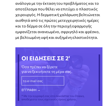
ανάλογα με την έκταση του προβλήματος και το
αποτέλεσμα που θέλει να επιτύχει ο πλαστικός
χειρουργός. Η δερματική χαλάρωση βελτιώνεται
αισθητά από τις πρώτες μετεγχειρητικές ημέρες
και το δέρμα σε όλη την περιοχή εφαρμογής
εμφανίζεται ανανεωμένο, σφριγηλό και φρέσκο,
με βελτιωμένη υφή και αυξημένη ελαστικότητα.
ΟΙ ΕΙΔΗΣΕΙΣ ΣΕ 2'
Όσα πρέπει να ξέρετε
για να ξεκινήσετε τη μέρα σας.
* Με την εγγραφή σας στο newsletter του Dnews,
αποδέχεστε τους σχετικούς όρους χρήσης