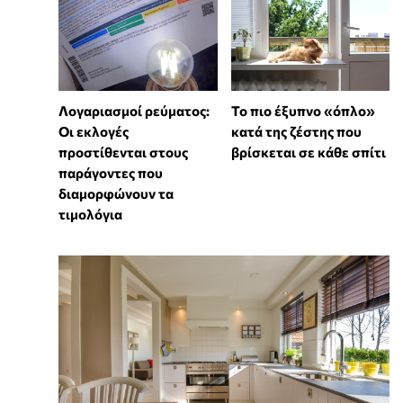
Λογαριασμοί ρεύματος:
To πιο έξυπνο «όπλο»
Οι εκλογές
κατά της ζέστης που
προστίθενται στους
βρίσκεται σε κάθε σπίτι
παράγοντες που
διαμορφώνουν τα
τιμολόγια