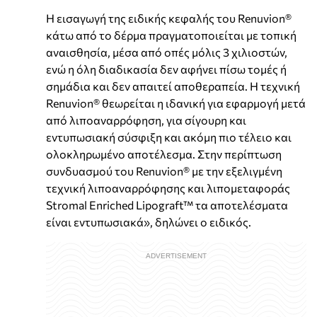
Η εισαγωγή της ειδικής κεφαλής του Renuvion®
κάτω από το δέρμα πραγματοποιείται με τοπική
αναισθησία, μέσα από οπές μόλις 3 χιλιοστών,
ενώ η όλη διαδικασία δεν αφήνει πίσω τομές ή
σημάδια και δεν απαιτεί αποθεραπεία. Η τεχνική
Renuvion® θεωρείται η ιδανική για εφαρμογή μετά
από λιποαναρρόφηση, για σίγουρη και
εντυπωσιακή σύσφιξη και ακόμη πιο τέλειο και
ολοκληρωμένο αποτέλεσμα. Στην περίπτωση
συνδυασμού του Renuvion® με την εξελιγμένη
τεχνική λιποαναρρόφησης και λιπομεταφοράς
Stromal Enriched Lipograft™ τα αποτελέσματα
είναι εντυπωσιακά», δηλώνει ο ειδικός.