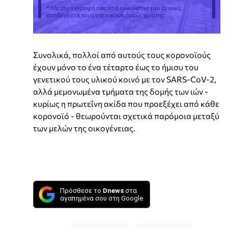
* Με την εγγραφή σας στο newsletter του Dnews,
αποδέχεστε τους σχετικούς όρους χρήσης
Συνολικά, πολλοί από αυτούς τους κορονοϊούς
έχουν μόνο το ένα τέταρτο έως το ήμισυ του
γενετικού τους υλικού κοινό με τον SARS-CoV-2,
αλλά μεμονωμένα τμήματα της δομής των ιών -
κυρίως η πρωτεΐνη ακίδα που προεξέχει από κάθε
κορονοϊό - θεωρούνται σχετικά παρόμοια μεταξύ
των μελών της οικογένειας.
Πρόσθεσε το
Dnews
στα
αγαπημένα σου στη Google