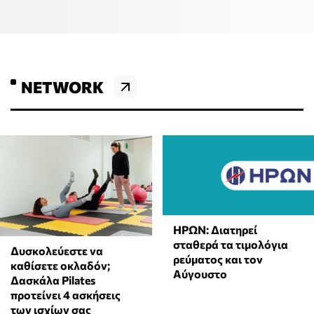
NETWORK
ΗΡΩΝ: Διατηρεί
σταθερά τα τιμολόγια
Δυσκολεύεστε να
ρεύματος και τον
καθίσετε οκλαδόν;
Αύγουστο
Δασκάλα Pilates
προτείνει 4 ασκήσεις
των ισχίων σας