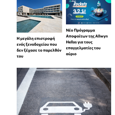
Νέο Πρόγραμμα
Αποφοίτων της Allwyn
Η μεγάλη επιστροφή
Hellas για τους
ενός ξενοδοχείου που
επαγγελματίες του
δεν ξέχασε το παρελθόν
αύριο
του