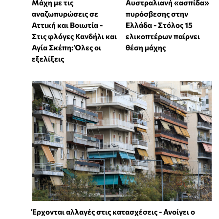
Μάχη με τις
Αυστραλιανή «ασπίδα»
αναζωπυρώσεις σε
πυρόσβεσης στην
Αττική και Βοιωτία -
Ελλάδα - Στόλος 15
Στις φλόγες Κανδήλι και
ελικοπτέρων παίρνει
Αγία Σκέπη: Όλες οι
θέση μάχης
εξελίξεις
Έρχονται αλλαγές στις κατασχέσεις - Ανοίγει ο