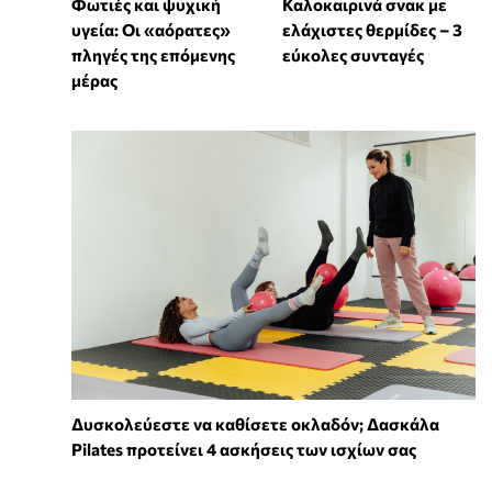
Φωτιές και ψυχική
Καλοκαιρινά σνακ με
υγεία: Οι «αόρατες»
ελάχιστες θερμίδες – 3
πληγές της επόμενης
εύκολες συνταγές
μέρας
Δυσκολεύεστε να καθίσετε οκλαδόν; Δασκάλα
Pilates προτείνει 4 ασκήσεις των ισχίων σας