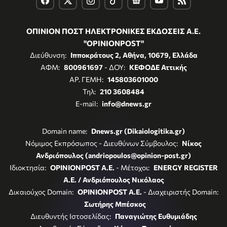
ΟΠΙΝΙΟΝ ΠΟΣΤ ΗΛΕΚΤΡΟΝΙΚΕΣ ΕΚΔΟΣΕΙΣ Α.Ε.
"OPINIONPOST"
Διεύθυνση:
Ιπποκράτους 2, Αθήνα, 10679, Ελλάδα
ΑΦΜ:
800961697
- ΔΟΥ:
ΚΕΦΟΔΕ Αττικής
ΑΡ. ΓΕΜΗ:
145803601000
Τηλ:
210 3608484
E-mail:
info@dnews.gr
Domain name:
Dnews.gr (Dikaiologitika.gr)
Νόμιμος Εκπρόσωπος - Διευθύνων Σύμβουλος:
Νίκος
Ανδριόπουλος (andriopoulos@opinion-post.gr)
Ιδιοκτησία:
OPINIONPOST A.E.
- Μέτοχοι:
ENERGY REGISTER
Α.Ε. / Ανδριόπουλος Νικόλαος
Δικαιούχος Domain:
OPINIONPOST A.E.
- Διαχειριστής Domain:
Σωτήρης Μπέσκος
Διευθυντής Ιστοσελίδας:
Παναγιώτης Ευθυμιάδης