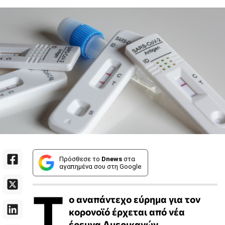
Πρόσθεσε το
Dnews
στα
αγαπημένα σου στη Google
Τ
ο αναπάντεχο εύρημα για τον
κορονοϊό έρχεται από νέα
έρευνα Αμερικανών