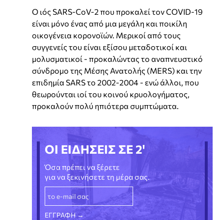
Ο ιός SARS-CoV-2 που προκαλεί τον COVID-19
είναι μόνο ένας από μια μεγάλη και ποικίλη
οικογένεια κορονοϊών. Μερικοί από τους
συγγενείς του είναι εξίσου μεταδοτικοί και
μολυσματικοί - προκαλώντας το αναπνευστικό
σύνδρομο της Μέσης Ανατολής (MERS) και την
επιδημία SARS το 2002-2004 - ενώ άλλοι, που
θεωρούνται ιοί του κοινού κρυολογήματος,
προκαλούν πολύ ηπιότερα συμπτώματα.
ΟΙ ΕΙΔΗΣΕΙΣ ΣΕ 2'
Όσα πρέπει να ξέρετε
για να ξεκινήσετε τη μέρα σας.