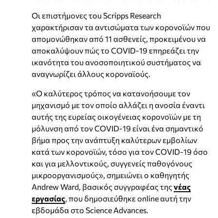
Οι επιστήμονες του Scripps Research
χαρακτήρισαν τα αντισώματα των κορονοϊών που
απομονώθηκαν από 11 ασθενείς, προκειμένου να
αποκαλύψουν πώς το COVID-19 επηρεάζει την
ικανότητα του ανοσοποιητικού συστήματος να
αναγνωρίζει άλλους κοροναϊούς.
«Ο καλύτερος τρόπος να κατανοήσουμε τον
μηχανισμό με τον οποίο αλλάζει η ανοσία έναντι
αυτής της ευρείας οικογένειας κορονοϊών με τη
μόλυνση από τον COVID-19 είναι ένα σημαντικό
βήμα προς την ανάπτυξη καλύτερων εμβολίων
κατά των κορονοϊών, τόσο για τον COVID-19 όσο
και για μελλοντικούς, συγγενείς παθογόνους
μικροοργανισμούς», σημειώνει ο καθηγητής
Andrew Ward, βασικός συγγραφέας της
νέας
εργασίας
, που δημοσιεύθηκε online αυτή την
εβδομάδα στο Science Advances.