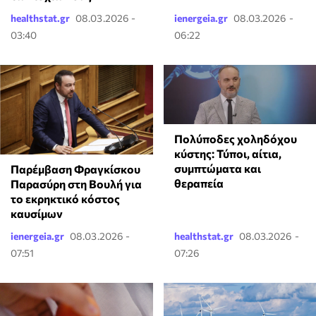
healthstat.gr
08.03.2026 -
ienergeia.gr
08.03.2026 -
03:40
06:22
Πολύποδες χοληδόχου
κύστης: Τύποι, αίτια,
συμπτώματα και
Παρέμβαση Φραγκίσκου
θεραπεία
Παρασύρη στη Βουλή για
το εκρηκτικό κόστος
καυσίμων
ienergeia.gr
08.03.2026 -
healthstat.gr
08.03.2026 -
07:51
07:26