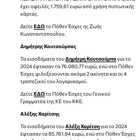
έχει οφειλές 1.759,61 ευρώ από χρήση πιστωτικής
κάρτας.
Δείτε
ΕΔΩ
το Πόθεν Έσχες ης Ζωής
Κωνσταντοπούλου.
Δημήτρης Κουτσούμπας
Τα εισοδήματα του
Δημήτρη Κουτσούμπα
για το
2024 έφτασαν τα 76.080,77 ευρώ, ενώ στο Πόθεν
Έσχες φιλοξενούνται ακόμα 2 ακίνητα και οι 4
τραπεζικοί του λογαριασμοί.
Δείτε
ΕΔΩ
το Πόθεν Έσχες του Γενικού
Γραμματέα της ΚΕ του ΚΚΕ.
Αλέξης Χαρίτσης
Τα εισοδήματα του
Αλέξη Χαρίτση
για το 2024
έφτασαν τα 85.761,94 ευρώ, ενώ στο Πόθεν Έσχες