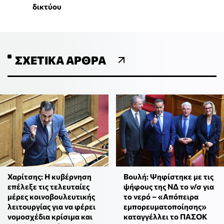
δικτύου
ΣΧΕΤΙΚΆ ΆΡΘΡΑ
Χαρίτσης: Η κυβέρνηση
Βουλή: Ψηφίστηκε με τις
επέλεξε τις τελευταίες
ψήφους της ΝΔ το ν/σ για
μέρες κοινοβουλευτικής
το νερό – «Απόπειρα
λειτουργίας για να φέρει
εμπορευματοποίησης»
νομοσχέδια κρίσιμα και
καταγγέλλει το ΠΑΣΟΚ