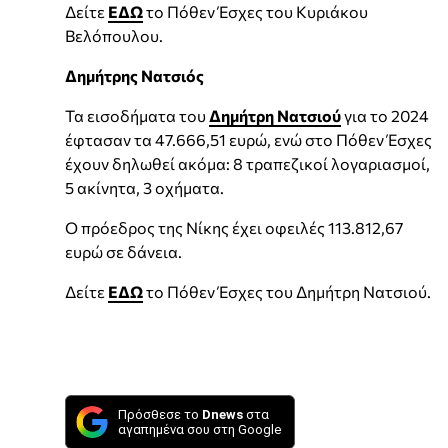
Δείτε
ΕΔΩ
το Πόθεν Έσχες του Κυριάκου
Βελόπουλου.
Δημήτρης Νατσιός
Τα εισοδήματα του
Δημήτρη Νατσιού
για το 2024
έφτασαν τα 47.666,51 ευρώ, ενώ στο Πόθεν Έσχες
έχουν δηλωθεί ακόμα: 8 τραπεζικοί λογαριασμοί,
5 ακίνητα, 3 οχήματα.
Ο πρόεδρος της Νίκης έχει οφειλές 113.812,67
ευρώ σε δάνεια.
Δείτε
ΕΔΩ
το Πόθεν Έσχες του Δημήτρη Νατσιού.
Πρόσθεσε το
Dnews
στα
αγαπημένα σου στη Google