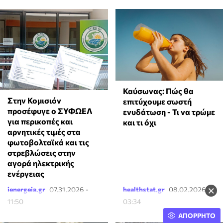
Καύσωνας: Πώς θα
Στην Κομισιόν
επιτύχουμε σωστή
προσέφυγε ο ΣΥΦΩΕΛ
ενυδάτωση - Τι να τρώμε
για περικοπές και
και τι όχι
αρνητικές τιμές στα
φωτοβολταϊκά και τις
στρεβλώσεις στην
αγορά ηλεκτρικής
ενέργειας
×
ienergeia.gr
07.31.2026 -
healthstat.gr
08.02.2026 -
11:50
03:34
ΑΠΟΡΡΗΤΟ