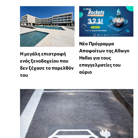
Νέο Πρόγραμμα
Αποφοίτων της Allwyn
Η μεγάλη επιστροφή
Hellas για τους
ενός ξενοδοχείου που
επαγγελματίες του
δεν ξέχασε το παρελθόν
αύριο
του