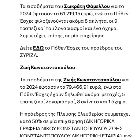
Τα εισοδήματα του
Σωκράτη Φάμελλου
για το
2024 έφτασαν τα 61.219,15 ευρώ, ενώ στο Πόθεν
Έσχες φιλοξενούνται ακόμα 8 ακίνητα, οι 9
τραπεζικοί του λογαριασμοί και ένα όχημα.
Συμμετέχει, επίσης, σε μία επιχείρηση.
Δείτε
ΕΔΩ
το Πόθεν Έσχες του προέδρου του
ΣΥΡΙΖΑ.
Ζωή Κωνσταντοπούλου
Τα εισοδήματα της
Ζωής Κωνσταντοπούλου
για
το 2024 έφτασαν τα 79.466,91 ευρώ, ενώ στο
Πόθεν Έσχες έχουν δηλωθεί ακόμα: μετοχές, 5
τραπεζικοί λογαριασμοί, 8 ακίνητα και 1 όχημα.
Η πρόεδρος της Πλεύσης Ελευθερίας συμμετέχει
κατά 50% σε μία επιχείρηση (ΔΙΚΗΓΟΡΙΚΑ
ΓΡΑΦΕΙΑ ΝΙΚΟΥ ΚΩΝΣΤΑΝΤΟΠΟΥΛΟΥ ΖΩΗΣ
ΚΩΝΣΤΑΝΤΟΠΟΥΛΟΥ ΔΙΚΗΓΟΡΙΚΗ ΕΤΑΙΡΙΑ), ενώ