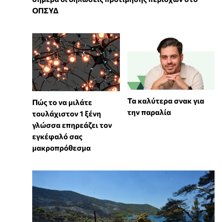
ΟΠΣΥΔ
Τα καλύτερα σνακ για
⁠Πώς το να μιλάτε
την παραλία
τουλάχιστον 1 ξένη
γλώσσα επηρεάζει τον
εγκέφαλό σας
μακροπρόθεσμα