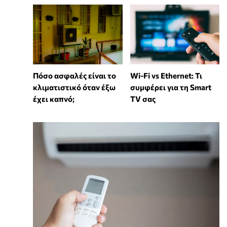
Wi-Fi vs Ethernet: Τι
Πόσο ασφαλές είναι το
συμφέρει για τη Smart
κλιματιστικό όταν έξω
TV σας
έχει καπνό;