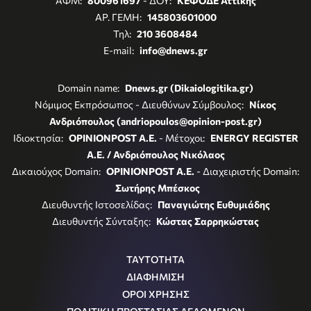
ΑΦΜ:
800961697
- ΔΟΥ:
ΚΕΦΟΔΕ Αττικής
ΑΡ. ΓΕΜΗ:
145803601000
Τηλ:
210 3608484
E-mail:
info@dnews.gr
Domain name:
Dnews.gr (Dikaiologitika.gr)
Νόμιμος Εκπρόσωπος - Διευθύνων Σύμβουλος:
Νίκος
Ανδριόπουλος (andriopoulos@opinion-post.gr)
Ιδιοκτησία:
OPINIONPOST A.E.
- Μέτοχοι:
ENERGY REGISTER
Α.Ε. / Ανδριόπουλος Νικόλαος
Δικαιούχος Domain:
OPINIONPOST A.E.
- Διαχειριστής Domain:
Σωτήρης Μπέσκος
Διευθυντής Ιστοσελίδας:
Παναγιώτης Ευθυμιάδης
Διευθυντής Σύνταξης:
Κώστας Σαρρηκώστας
ΤΑΥΤΟΤΗΤΑ
ΔΙΑΦΗΜΙΣΗ
ΟΡΟΙ ΧΡΗΣΗΣ