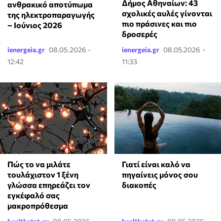
Δήμος Αθηναίων: 43
ανθρακικό αποτύπωμα
σχολικές αυλές γίνονται
της ηλεκτροπαραγωγής
πιο πράσινες και πιο
– Ιούνιος 2026
δροσερές
ienergeia.gr
08.05.2026 -
ienergeia.gr
08.05.2026 -
12:42
11:33
⁠Πώς το να μιλάτε
Γιατί είναι καλό να
τουλάχιστον 1 ξένη
πηγαίνεις μόνος σου
γλώσσα επηρεάζει τον
διακοπές
εγκέφαλό σας
μακροπρόθεσμα