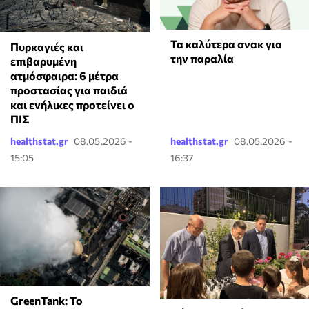
Τα καλύτερα σνακ για
Πυρκαγιές και
την παραλία
επιβαρυμένη
ατμόσφαιρα: 6 μέτρα
προστασίας για παιδιά
και ενήλικες προτείνει ο
ΠΙΣ
healthstat.gr
08.05.2026 -
healthstat.gr
08.05.2026 -
15:05
16:37
GreenTank: Το