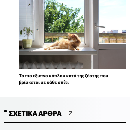
To πιο έξυπνο «όπλο» κατά της ζέστης που
βρίσκεται σε κάθε σπίτι
ΣΧΕΤΙΚΆ ΆΡΘΡΑ