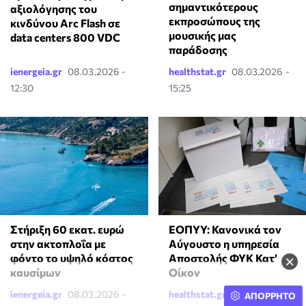
σημαντικότερους
αξιολόγησης του
εκπροσώπους της
κινδύνου Arc Flash σε
μουσικής μας
data centers 800 VDC
παράδοσης
ienergeia.gr
08.03.2026 -
healthstat.gr
08.03.2026 -
12:30
15:25
ΕΟΠΥΥ: Κανονικά τον
Στήριξη 60 εκατ. ευρώ
Αύγουστο η υπηρεσία
στην ακτοπλοΐα με
Αποστολής ΦΥΚ Κατ’
φόντο το υψηλό κόστος
×
Οίκον
καυσίμων
ienergeia.gr
08.03.2026 -
healthstat.gr
08.03.2026 -
ΑΠΟΡΡΗΤΟ