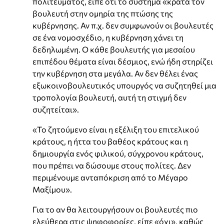
πολιτεύματος, είπε ότι το σύστημα «κρατά τον
βουλευτή στην ομηρία της πτώσης της
κυβέρνησης. Αν π.χ. δεν συμφωνούν οι βουλευτές
σε ένα νομοσχέδιο, η κυβέρνηση χάνει τη
δεδηλωμένη. Ο κάθε βουλευτής για μεσαίου
επιπέδου θέματα είναι δέσμιος, ενώ ήδη στηρίζει
την κυβέρνηση στα μεγάλα. Αν δεν θέλει ένας
εξωκοινοβουλευτικός υπουργός να συζητηθεί μια
τροπολογία βουλευτή, αυτή τη στιγμή δεν
συζητείται».
«Το ζητούμενο είναι η εξέλιξη του επιτελικού
κράτους, η ήττα του βαθέος κράτους και η
δημιουργία ενός φιλικού, σύγχρονου κράτους,
που πρέπει να δώσουμε στους πολίτες. Δεν
περιμένουμε ανταπόκριση από το Μέγαρο
Μαξίμου».
Για το αν θα λειτουργήσουν οι βουλευτές πιο
ελεύθερα στις ψηφοφορίες, είπε «όχι», καθώς