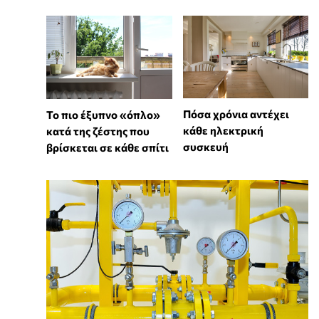
Πόσα χρόνια αντέχει
To πιο έξυπνο «όπλο»
κάθε ηλεκτρική
κατά της ζέστης που
συσκευή
βρίσκεται σε κάθε σπίτι