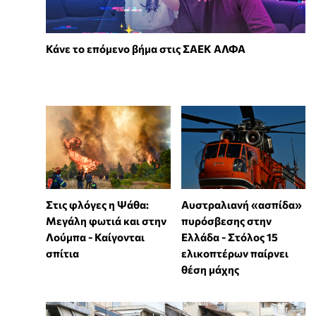
Κάνε το επόμενο βήμα στις ΣΑΕΚ ΑΛΦΑ
Στις φλόγες η Ψάθα:
Αυστραλιανή «ασπίδα»
Μεγάλη φωτιά και στην
πυρόσβεσης στην
Λούμπα - Καίγονται
Ελλάδα - Στόλος 15
σπίτια
ελικοπτέρων παίρνει
θέση μάχης