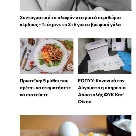
Συνταγματικό το πλαφόν στο μικτό περιθώριο
κέρδους - Τι έκρινε το ΣτΕ για το βρεφικό γάλα
Πρωτεΐνη: 5 μύθοι που
ΕΟΠΥΥ: Κανονικά τον
πρέπει να σταματήσετε
Αύγουστο η υπηρεσία
να πιστεύετε
Αποστολής ΦΥΚ Κατ’
Οίκον