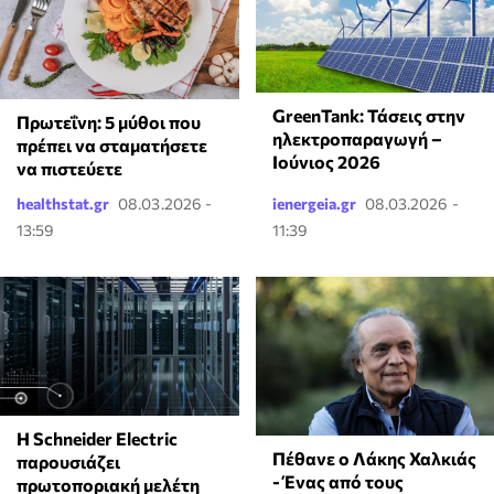
GreenTank: Τάσεις στην
Πρωτεΐνη: 5 μύθοι που
ηλεκτροπαραγωγή –
πρέπει να σταματήσετε
Ιούνιος 2026
να πιστεύετε
healthstat.gr
08.03.2026 -
ienergeia.gr
08.03.2026 -
13:59
11:39
Η Schneider Electric
Πέθανε ο Λάκης Χαλκιάς
παρουσιάζει
- Ένας από τους
πρωτοποριακή μελέτη