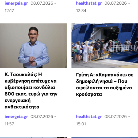
ienergeia.gr
08.07.2026 -
healthstat.gr
08.07.2026 -
12:17
12:34
Κ. Τσουκαλάς: Η
Γρίπη Α: «Καμπανάκι» σε
κυβέρνηση απέτυχε να
δημοφιλή νησιά – Που
αξιοποιήσει κονδύλια
οφείλονται τα αυξημένα
800 εκατ. ευρώ για την
κρούσματα
ενεργειακή
ανθεκτικότητα
ienergeia.gr
08.07.2026 -
healthstat.gr
08.07.2026 -
11:57
15:01