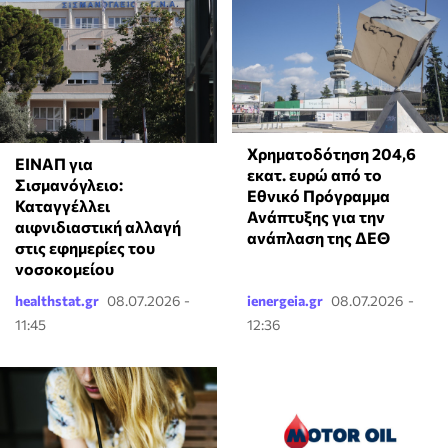
Χρηματοδότηση 204,6
ΕΙΝΑΠ για
εκατ. ευρώ από το
Σισμανόγλειο:
Εθνικό Πρόγραμμα
Καταγγέλλει
Ανάπτυξης για την
αιφνιδιαστική αλλαγή
ανάπλαση της ΔΕΘ
στις εφημερίες του
νοσοκομείου
healthstat.gr
08.07.2026 -
ienergeia.gr
08.07.2026 -
11:45
12:36