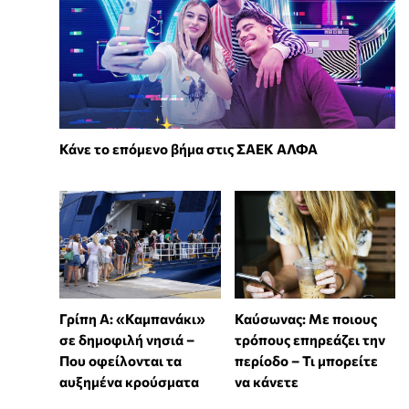
Κάνε το επόμενο βήμα στις ΣΑΕΚ ΑΛΦΑ
Γρίπη Α: «Καμπανάκι»
Καύσωνας: Με ποιους
σε δημοφιλή νησιά –
τρόπους επηρεάζει την
Που οφείλονται τα
περίοδο – Τι μπορείτε
αυξημένα κρούσματα
να κάνετε