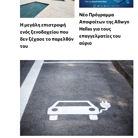
Νέο Πρόγραμμα
Αποφοίτων της Allwyn
Η μεγάλη επιστροφή
Hellas για τους
ενός ξενοδοχείου που
επαγγελματίες του
δεν ξέχασε το παρελθόν
αύριο
του