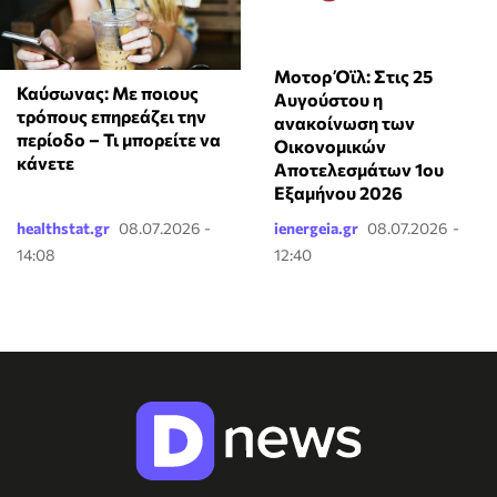
Μοτορ Όϊλ: Στις 25
Καύσωνας: Με ποιους
Αυγούστου η
τρόπους επηρεάζει την
ανακοίνωση των
περίοδο – Τι μπορείτε να
Οικονομικών
κάνετε
Αποτελεσμάτων 1ου
Εξαμήνου 2026
healthstat.gr
08.07.2026 -
ienergeia.gr
08.07.2026 -
14:08
12:40