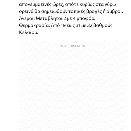
απογευματινές ώρες, οπότε κυρίως στα γύρω
ορεινά θα σημειωθούν τοπικές βροχές ή όμβροι.
Ανεμοι: Μεταβλητοί 2 με 4 μποφόρ.
Θερμοκρασία: Από 19 έως 31 με 32 βαθμούς
Κελσίου.