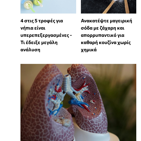
4 στις 5 τροφές για
Ανακατέψτε μαγειρική
νήπια είναι
σόδα με ζάχαρη και
υπερεπεξεργασμένες -
απορρυπαντικό για
Τι έδειξε μεγάλη
καθαρή κουζίνα χωρίς
ανάλυση
χημικά