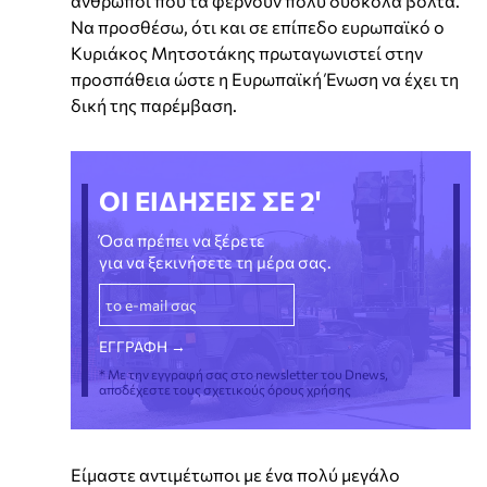
άνθρωποι που τα φέρνουν πολύ δύσκολα βόλτα.
Να προσθέσω, ότι και σε επίπεδο ευρωπαϊκό ο
Κυριάκος Μητσοτάκης πρωταγωνιστεί στην
προσπάθεια ώστε η Ευρωπαϊκή Ένωση να έχει τη
δική της παρέμβαση.
ΟΙ ΕΙΔΗΣΕΙΣ ΣΕ 2'
Όσα πρέπει να ξέρετε
για να ξεκινήσετε τη μέρα σας.
* Με την εγγραφή σας στο newsletter του Dnews,
αποδέχεστε τους σχετικούς όρους χρήσης
Είμαστε αντιμέτωποι με ένα πολύ μεγάλο