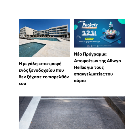
Νέο Πρόγραμμα
Αποφοίτων της Allwyn
Η μεγάλη επιστροφή
Hellas για τους
ενός ξενοδοχείου που
επαγγελματίες του
δεν ξέχασε το παρελθόν
αύριο
του