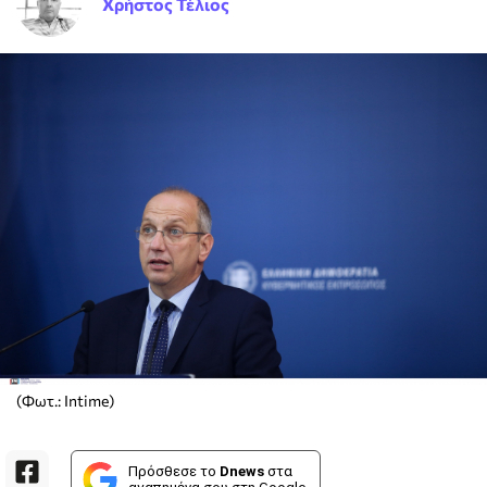
Χρήστος Τέλιος
(Φωτ.: Intime)
Πρόσθεσε το
Dnews
στα