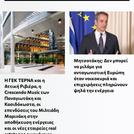
Μητσοτάκης: Δεν μπορεί
να μιλάμε για
ανταγωνιστική Ευρώπη
όταν νοικοκυριά και
Η ΓΕΚ ΤΕΡΝΑ και η
επιχειρήσεις πληρώνουν
Αττική Ριβιέρα, η
ψηλά την ενέργεια
Crescendo Music των
Παναγιωτάκη και
Κασιδόκωστα, οι
επενδύσεις του Μιλτιάδη
Μαρινάκη στην
αποθήκευση ενέργειας
και οι νέες εταιρείες real