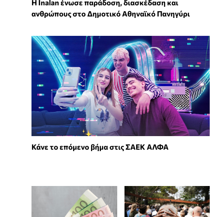
Η Inalan ένωσε παράδοση, διασκέδαση και
ανθρώπους στο Δημοτικό Αθηναϊκό Πανηγύρι
Κάνε το επόμενο βήμα στις ΣΑΕΚ ΑΛΦΑ