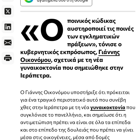
αγαπημένα σου στη Google
«Ο
ποινικός κώδικας
αυστηροποιεί τις ποινές
των εγκληματικών
πράξεων», τόνισε ο
κυβερνητικός εκπρόσωπος,
Γιάννης
Οικονόμου
, σχετικά με τη νέα
γυναικοκτονία που σημειώθηκε στην
Ιεράπετρα.
Ο Γιάννης Οικονόμου υποστήριξε ότι πρόκειται
για ένα τραγικό περιστατικό αυτό που συνέβη
χθες στην Ιεράπετρα με τη νέα
γυναικοκτονία
που
συγκλόνισε το πανελλήνιο, και σημείωσε ότι η
αντιμετώπιση πρέπει να είναι σε όλα τα επίπεδα
και στο επίπεδο της δουλειάς που πρέπει να γίνει
μέσα στις οικογένειες, μέσα από δομές