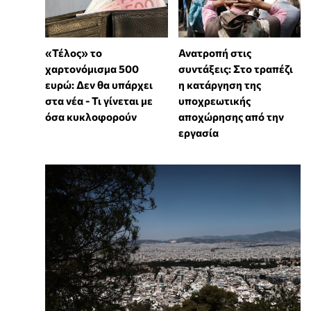
«Τέλος» το
Ανατροπή στις
χαρτονόμισμα 500
συντάξεις: Στο τραπέζι
ευρώ: Δεν θα υπάρχει
η κατάργηση της
στα νέα - Τι γίνεται με
υποχρεωτικής
όσα κυκλοφορούν
αποχώρησης από την
εργασία