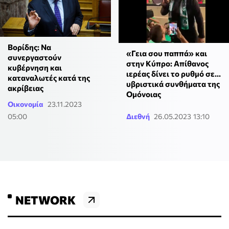
Βορίδης: Να
«Γεια σου παππά» και
συνεργαστούν
στην Κύπρο: Απίθανος
κυβέρνηση και
ιερέας δίνει το ρυθμό σε...
καταναλωτές κατά της
υβριστικά συνθήματα της
ακρίβειας
Ομόνοιας
Οικονομία
23.11.2023
05:00
Διεθνή
26.05.2023 13:10
NETWORK