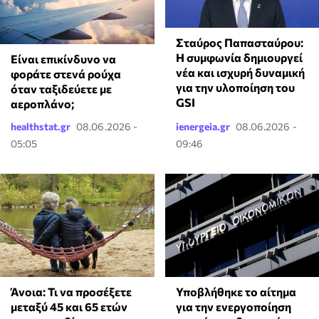
Σταύρος Παπασταύρου:
Η συμφωνία δημιουργεί
⁠Είναι επικίνδυνο να
νέα και ισχυρή δυναμική
φοράτε στενά ρούχα
για την υλοποίηση του
όταν ταξιδεύετε με
GSI
αεροπλάνο;
healthstat.gr
08.06.2026 -
ienergeia.gr
08.06.2026 -
05:05
09:46
Άνοια: Τι να προσέξετε
Υποβλήθηκε το αίτημα
μεταξύ 45 και 65 ετών
για την ενεργοποίηση