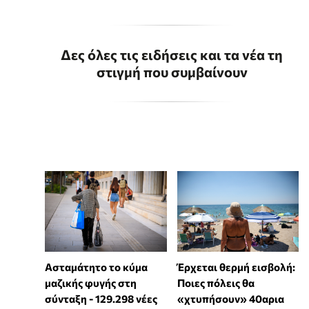
Δες όλες τις ειδήσεις και τα νέα τη
στιγμή που συμβαίνουν
Ασταμάτητο το κύμα
Έρχεται θερμή εισβολή:
μαζικής φυγής στη
Ποιες πόλεις θα
σύνταξη - 129.298 νέες
«χτυπήσουν» 40αρια