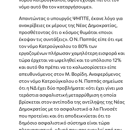
νόμο αυτό θα τον καταργήσουμε».
Απαντώντας ο υπουργός ΨΗΠΤΕ, έκανε λόγο για
ανακρίβειες εκ μέρους της Νέας Δημοκρατίας,
προσθέτοντας ότι ο κόσμος θυμάται «ποιοι
έκοψαν τις συντάξεις». Ο Ν. Παππάς είπε ότι «με
τον νόμο Κατρούγκαλου το 80% των
εργαζομένων πλήρωσαν χαμηλότερη εισφορά και
τώρα έρχεται να ωφεληθεί και το υπόλοιπο 12%
και αυτό θα πρέπει να το καλωσορίσετε» είπε
απευθυνόμενος στον Μ. Βορίδη. Αναφερόμενος
στον νόμο Κατρούγκαλου ο Ν. Παππάς σημείωσε
ότι η ΝΔ έχει δύο προβλήματα: «ότι έχει γίνει μια
τεράστια ασφαλιστική μεταρρύθμιση η οποία
βρίσκεται στον αντίποδα της αντίληψης της Νέας
Δημοκρατίας με το ασφαλιστικό α λα Πινοσέτ
που προτείνει και ότι αποδεικνύεται ότι το
δημόσιο ασφαλιστικό σύστημα είναι τώρα
πλεονασματικό. «Αυτό που σας ενοχλεί από την