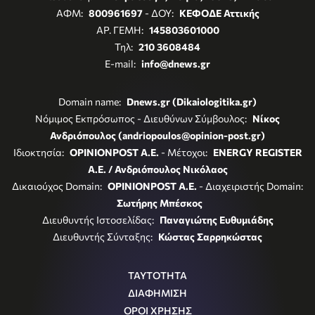
ΑΦΜ:
800961697
- ΔΟΥ:
ΚΕΦΟΔΕ Αττικής
ΑΡ. ΓΕΜΗ:
145803601000
Τηλ:
210 3608484
E-mail:
info@dnews.gr
Domain name:
Dnews.gr (Dikaiologitika.gr)
Νόμιμος Εκπρόσωπος - Διευθύνων Σύμβουλος:
Νίκος
Ανδριόπουλος (andriopoulos@opinion-post.gr)
Ιδιοκτησία:
OPINIONPOST A.E.
- Μέτοχοι:
ENERGY REGISTER
Α.Ε. / Ανδριόπουλος Νικόλαος
Δικαιούχος Domain:
OPINIONPOST A.E.
- Διαχειριστής Domain:
Σωτήρης Μπέσκος
Διευθυντής Ιστοσελίδας:
Παναγιώτης Ευθυμιάδης
Διευθυντής Σύνταξης:
Κώστας Σαρρηκώστας
ΤΑΥΤΟΤΗΤΑ
ΔΙΑΦΗΜΙΣΗ
ΟΡΟΙ ΧΡΗΣΗΣ