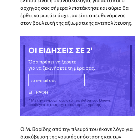
ελπίδα είναι η σκανδαλολογία, για αυτό και ο
αρχηγός σας σήμερα λιποτάκτησε και αύριο θα
έρθει να ρωτάει άσχετα» είπε απευθυνόμενος
στον βουλευτή της αξιωματικής αντιπολίτευσης.
ΟΙ ΕΙΔΗΣΕΙΣ ΣΕ 2'
Όσα πρέπει να ξέρετε
για να ξεκινήσετε τη μέρα σας.
* Με την εγγραφή σας στο newsletter του Dnews,
αποδέχεστε τους σχετικούς όρους χρήσης
Ο Μ. Βορίδης από την πλευρά του έκανε λόγο για
διακύβευση της νομικής υπόστασης και των