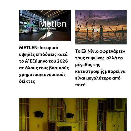
METLEN: Ιστορικά
Το Ελ Νίνιο «φρενάρει»
υψηλές επιδόσεις κατά
τους τυφώνες, αλλά το
το Α’ Εξάμηνο του 2026
μέγεθος της
σε όλους τους βασικούς
καταστροφής μπορεί να
χρηματοοικονομικούς
είναι μεγαλύτερο από
δείκτες
ποτέ