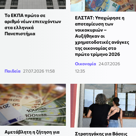
To ΕΚΠΑ πρώτο σε
ΕΛΣΤΑΤ: Υποχώρησε η
αριθμό νέων επιτυχόντων
αποταμίευση των
στα ελληνικά
νοικοκυριών –
Πανεπιστήμια
Αυξήθηκαν οι
χρηματοδοτικές ανάγκες
της οικονομίας στο
πρώτο τρίμηνο 2026
Οικονομία
24.07.2026
Παιδεία
27.07.2026 11:58
12:35
Αμετάβλητη η ζήτηση για
Στρατηγάκης για Βάσεις