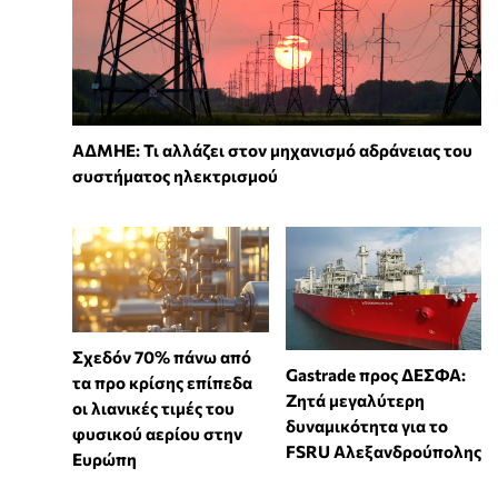
ΑΔΜΗΕ: Τι αλλάζει στον μηχανισμό αδράνειας του
συστήματος ηλεκτρισμού
Σχεδόν 70% πάνω από
Gastrade προς ΔΕΣΦΑ:
τα προ κρίσης επίπεδα
Ζητά μεγαλύτερη
οι λιανικές τιμές του
δυναμικότητα για το
φυσικού αερίου στην
FSRU Αλεξανδρούπολης
Ευρώπη