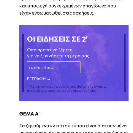
και αποφυγή συγκεκριμένων «παγίδων» που
είχαν ενσωματωθεί στις ασκήσεις.
ΟΙ ΕΙΔΗΣΕΙΣ ΣΕ 2'
Όσα πρέπει να ξέρετε
για να ξεκινήσετε τη μέρα σας.
* Με την εγγραφή σας στο newsletter του Dnews,
αποδέχεστε τους σχετικούς όρους χρήσης
ΘΕΜΑ Α΄
Τα ζητούμενα κλειστού τύπου είναι διατυπωμένα
με σαφήνεια, όμως περιέχουν απαιτητικές έννοιες