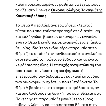
καλά προετοιμασμένους μαθητές να ξεχωρίσουν
τονίζει στο Dnews o
Οικονομολόγος Παναγιώτης
Κουσκουβελάκος
.
Το Θέμα Α περιλάμβανε ερωτήσεις κλειστού
τύπου που απαιτούσαν προσοχή στη διατύπωση
και καλή γνώση βασικών οικονομικών εννοιών,
ενώ το Θέμα Β κινήθηκε σε αναμενόμενα επίπεδα
θεωρίας. Ιδιαίτερο ενδιαφέρον παρουσίασε το
Θέμα Γ, το οποίο ήταν συνδυαστικό και αντλούσε
στοιχεία από το πρώτο, το έβδομο και το ένατο
κεφάλαιο της ύλης. Η επιτυχής αντιμετώπισή του
απαιτούσε συνδυαστική σκέψη, σωστή
επεξεργασία των δεδομένων και καλή κατανόηση
των οικονομικών σχέσεων που εξετάζονταν. Το
Θέμα Δ βασίστηκε στο πέμπτο κεφάλαιο και, αν
και ακολουθούσε τη λογική που συνηθίζεται στις
Πανελλήνιες, παρουσίαζε μεγαλύτερο εύρος
πιθανών λύσεων και περισσότερα βήματα στην