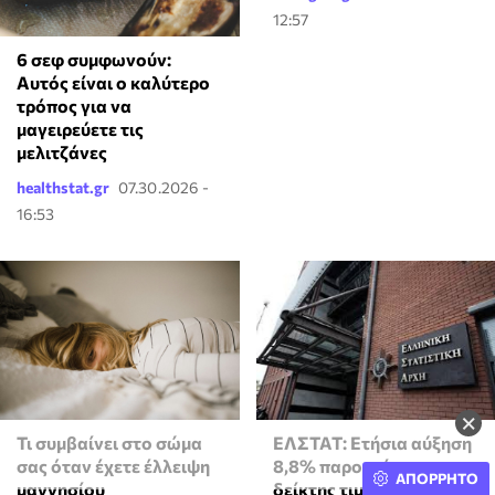
12:57
6 σεφ συμφωνούν:
Αυτός είναι ο καλύτερο
τρόπος για να
μαγειρεύετε τις
μελιτζάνες
healthstat.gr
07.30.2026 -
16:53
×
ΕΛΣΤΑΤ: Ετήσια αύξηση
Τι συμβαίνει στο σώμα
8,8% παρουσίασε ο
σας όταν έχετε έλλειψη
ΑΠΟΡΡΗΤΟ
δείκτης τιμών
μαγνησίου