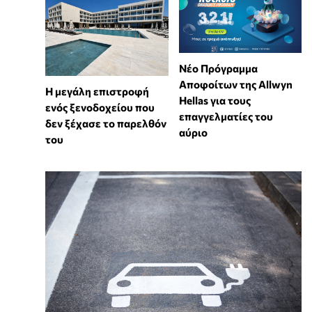
Νέο Πρόγραμμα
Αποφοίτων της Allwyn
Η μεγάλη επιστροφή
Hellas για τους
ενός ξενοδοχείου που
επαγγελματίες του
δεν ξέχασε το παρελθόν
αύριο
του