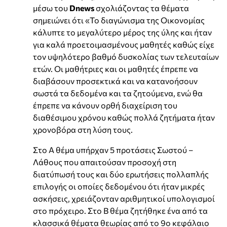
μέσω του
Dnews
σχολιάζοντας τα θέματα
σημειώνει ότι «Το διαγώνισμα της Οικονομίας
κάλυπτε το μεγαλύτερο μέρος της ύλης και ήταν
για καλά προετοιμασμένους μαθητές καθώς είχε
τον υψηλότερο βαθμό δυσκολίας των τελευταίων
ετών. Οι μαθήτριες και οι μαθητές έπρεπε να
διαβάσουν προσεκτικά και να κατανοήσουν
σωστά τα δεδομένα και τα ζητούμενα, ενώ θα
έπρεπε να κάνουν ορθή διαχείριση του
διαθέσιμου χρόνου καθώς πολλά ζητήματα ήταν
χρονοβόρα στη λύση τους.
Στο Α θέμα υπήρχαν 5 προτάσεις Σωστού –
Λάθους που απαιτούσαν προσοχή στη
διατύπωσή τους και δύο ερωτήσεις πολλαπλής
επιλογής οι οποίες δεδομένου ότι ήταν μικρές
ασκήσεις, χρειάζονταν αριθμητικοί υπολογισμοί
στο πρόχειρο. Στο Β θέμα ζητήθηκε ένα από τα
κλασσικά θέματα θεωρίας από το 9ο κεφάλαιο