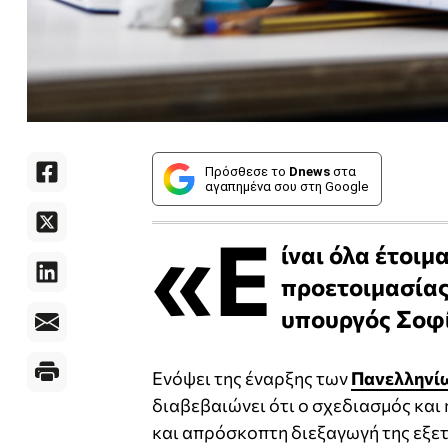
Πρόσθεσε το
Dnews
στα
αγαπημένα σου στη Google
«Ε
ίναι όλα έτοιμ
προετοιμασίας 
υπουργός Σοφ
Ενόψει της έναρξης των
Πανελληνί
διαβεβαιώνει ότι ο σχεδιασμός και
και απρόσκοπτη διεξαγωγή της εξετ