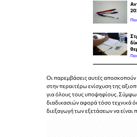
Αν
20
Πα
Στ
δί
θε
Πα
Οι παρεμβάσεις αυτές αποσκοπούν 
στην περαιτέρω ενίσχυση της αξιοπ
για όλους τους υποψηφίους. Σύμφω
διαδικασιών αφορά τόσο τεχνικά όσ
διεξαγωγή των εξετάσεων να είναι 