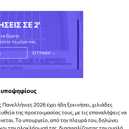
ΗΣΕΙΣ ΣΕ 2'
να ξέρετε
νήσετε τη μέρα σας.
φή σας στο newsletter του Dnews, αποδέχεστε
ς όρους χρήσης
ς υποψηφίους
 Πανελλήνιες 2026 έχει ήδη ξεκινήσει, χιλιάδες
υθεία της προετοιμασίας τους, με τις επαναλήψεις να
νεται. Το υπουργείο, από την πλευρά του, δηλώνει
μέχρι την ολοκλήρωσή της, διασφαλίζοντας την ομαλή