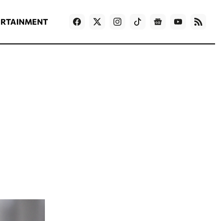
ΡΟΗ ΕΙΔΗΣΕΩΝ
T
NEWS IN ENGLISH
Games
ERTAINMENT