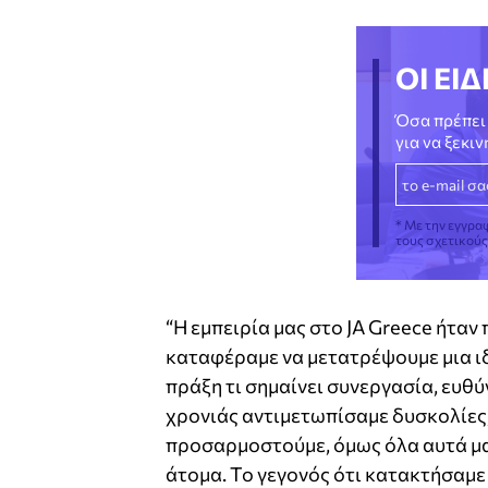
ΟΙ ΕΙΔ
Όσα πρέπει 
για να ξεκι
* Με την εγγρα
τους σχετικού
“Η εμπειρία μας στο JA Greece ήταν
καταφέραμε να μετατρέψουμε μια ιδ
πράξη τι σημαίνει συνεργασία, ευθύ
χρονιάς αντιμετωπίσαμε δυσκολίες,
προσαρμοστούμε, όμως όλα αυτά μα
άτομα. Το γεγονός ότι κατακτήσαμε