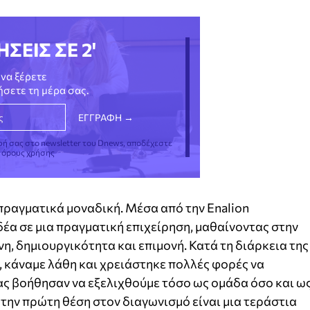
ΗΣΕΙΣ ΣΕ 2'
να ξέρετε
νήσετε τη μέρα σας.
φή σας στο newsletter του Dnews, αποδέχεστε
ς όρους χρήσης
 πραγματικά μοναδική. Μέσα από την Enalion
έα σε μια πραγματική επιχείρηση, μαθαίνοντας στην
νη, δημιουργικότητα και επιμονή. Κατά τη διάρκεια της
 κάναμε λάθη και χρειάστηκε πολλές φορές να
ς βοήθησαν να εξελιχθούμε τόσο ως ομάδα όσο και ω
 την πρώτη θέση στον διαγωνισμό είναι μια τεράστια