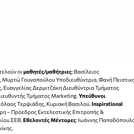
οτελούν οι
μαθητές/μαθήτριες
:
Βασίλειος
ς, Μυρτώ Γουνοπούλου
Υποδιευθύντρια, Φανή Πειστικ
, Ευαγγελίας Δερμιτζάκη Διευθύντρια Τμήματος
ιευθυντής Τμήματος Marketing.
Υπεύθυνοι
κόλαος Τερψιάδης, Κυριακή Βασιλού.
Ιnspirational
άρη – Πρόεδρος Εκτελεστικής Επιτροπής &
λίου ΣΕΒ.
Εθελοντές Μέντορες
: Ιωάννης Παπαδόπουλ
ίκης.