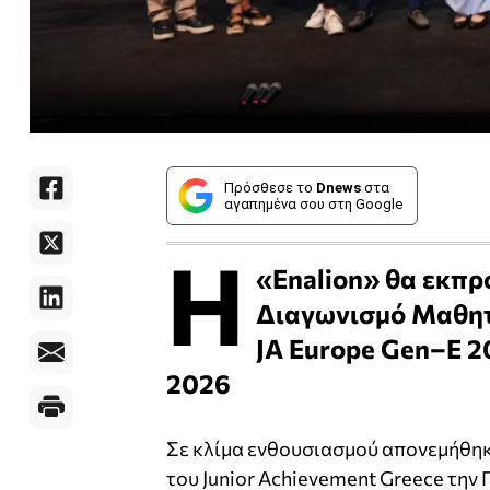
Πρόσθεσε το
Dnews
στα
αγαπημένα σου στη Google
Η
«Enalion» θα εκπ
Διαγωνισμό Μαθητι
JA Europe Gen–E 20
2026
Σε κλίμα ενθουσιασμού απονεμήθηκ
του Junior Achievement Greece
την 