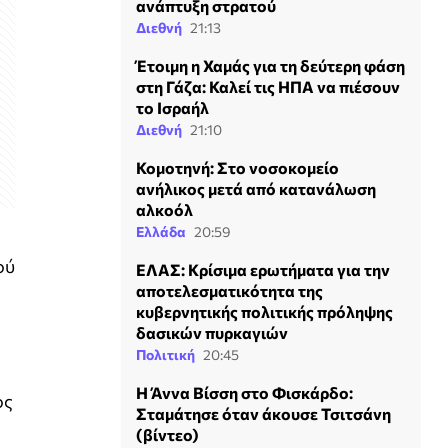
ανάπτυξη στρατού
Διεθνή
21:13
Έτοιμη η Χαμάς για τη δεύτερη φάση
στη Γάζα: Καλεί τις ΗΠΑ να πιέσουν
το Ισραήλ
Διεθνή
21:10
Κομοτηνή: Στο νοσοκομείο
ανήλικος μετά από κατανάλωση
αλκοόλ
Ελλάδα
20:59
ού
ΕΛΑΣ: Κρίσιμα ερωτήματα για την
αποτελεσματικότητα της
κυβερνητικής πολιτικής πρόληψης
δασικών πυρκαγιών
Πολιτική
20:45
Η Άννα Βίσση στο Φισκάρδο:
ος
Σταμάτησε όταν άκουσε Τσιτσάνη
(βίντεο)