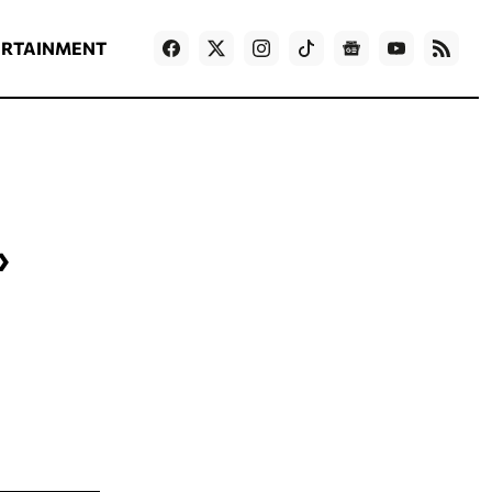
ΡΟΗ ΕΙΔΗΣΕΩΝ
T
NEWS IN ENGLISH
Games
ERTAINMENT
»