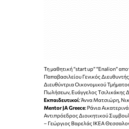
Τη μαθητική “start up” “Enalion” απ
Παπαβασιλείου Γενικός Διευθυντή
Διευθύντρια Οικονομικού Τμήματος
Πωλήσεων, Ευάγγελος Τσιλικάκης
Δ
Εκπαιδευτικοί
: Άννα Ματσιώρη, Νι
Mentor JA Greece
: Ράνια Αικατεριν
Αντιπρόεδρος Διοικητικού Συμβου
– Γεώργιος Βαρελάς ΙΚΕΑ Θεσσαλον