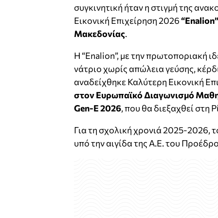
συγκινητική ήταν η στιγμή της ανα
Εικονική Επιχείρηση 2026
“Enalion
Μακεδονίας
.
Η “Enalion”, με την πρωτοποριακή ι
νάτριο χωρίς απώλεια γεύσης, κέρδ
αναδείχθηκε Καλύτερη Εικονική Επι
στον Ευρωπαϊκό Διαγωνισμό Μαθητ
Gen-E 2026
, που θα διεξαχθεί στη Ρ
Για τη σχολική χρονιά 2025-2026, 
υπό την αιγίδα της Α.Ε. του Προέδ