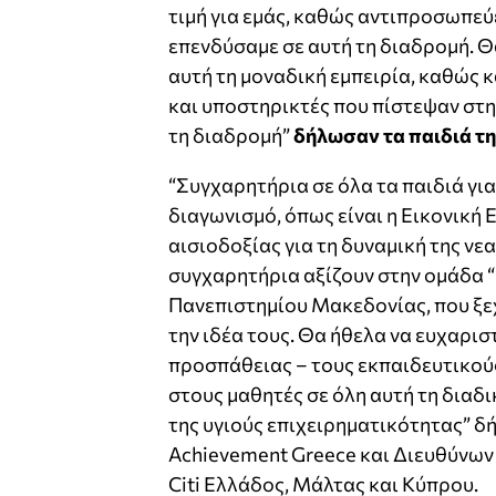
τιμή για εμάς, καθώς αντιπροσωπεύε
επενδύσαμε σε αυτή τη διαδρομή. Θ
αυτή τη μοναδική εμπειρία, καθώς κ
και υποστηρικτές που πίστεψαν στη
τη διαδρομή”
δήλωσαν τα
παιδιά
τη
“Συγχαρητήρια σε όλα τα
παιδιά
για
διαγωνισμό, όπως είναι η Εικονική 
αισιοδοξίας για τη δυναμική της νε
συγχαρητήρια αξίζουν στην ομάδα “
Πανεπιστημίου Μακεδονίας, που ξεχ
την ιδέα τους. Θα ήθελα να ευχαρι
προσπάθειας – τους εκπαιδευτικούς
στους μαθητές σε όλη αυτή τη διαδι
της υγιούς επιχειρηματικότητας” δ
Achievement Greece
και Διευθύνων
Citi Eλλάδος, Μάλτας και Κύπρου.