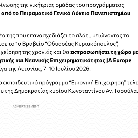
κοίνωσης της νικήτριας ομάδας του προγράμματος
” από το Πειραματικό Γενικό Λύκειο Πανεπιστημίου
δέα της που επανασχεδιάζει το αλάτι, μειώνοντας το
ισε το 1ο Βραβείο “Οδυσσέας Κυριακόπουλος”,
χείρηση της χρονιάς και θα
εκπροσωπήσει τη χώρα μ
ικής και Νεανικής Επιχειρηματικότητας JA Europe
ίγα της Λετονίας, 7-10 Ιουλίου 2026.
το εκπαιδευτικό πρόγραμμα “Εικονική Επιχείρηση" τελε
ρου της Δημοκρατίας κυρίου Κωνσταντίνου Αν. Τασούλα.