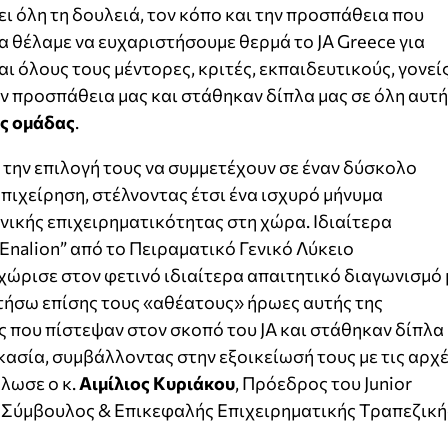
ι όλη τη δουλειά, τον κόπο και την προσπάθεια που
α θέλαμε να ευχαριστήσουμε θερμά το JA Greece για
αι όλους τους μέντορες, κριτές, εκπαιδευτικούς, γονεί
ν προσπάθεια μας και στάθηκαν δίπλα μας σε όλη αυτή
ς ομάδας
.
 την επιλογή τους να συμμετέχουν σε έναν δύσκολο
Επιχείρηση, στέλνοντας έτσι ένα ισχυρό μήνυμα
ανικής επιχειρηματικότητας στη χώρα. Ιδιαίτερα
Enalion” από το Πειραματικό Γενικό Λύκειο
ώρισε στον φετινό ιδιαίτερα απαιτητικό διαγωνισμό 
στήσω επίσης τους «αθέατους» ήρωες αυτής της
 που πίστεψαν στον σκοπό του JA και στάθηκαν δίπλα
κασία, συμβάλλοντας στην εξοικείωσή τους με τις αρχ
ήλωσε ο κ.
Αιμίλιος Κυριάκου
, Πρόεδρος του Junior
 Σύμβουλος & Επικεφαλής Επιχειρηματικής Τραπεζική