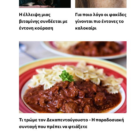
⁠Η έλλειψη μιας
Για ποιο λόγο οι φακίδες
βιταμίνης συνδέεται με
γίνονται πιο έντονες το
έντονη κούραση
καλοκαίρι
Τι τρώμε τον Δεκαπενταύγουστο - Η παραδοσιακή
συνταγή που πρέπει να φτιάξετε