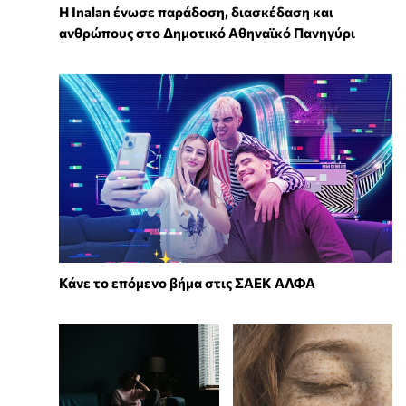
Η Inalan ένωσε παράδοση, διασκέδαση και
ανθρώπους στο Δημοτικό Αθηναϊκό Πανηγύρι
Κάνε το επόμενο βήμα στις ΣΑΕΚ ΑΛΦΑ