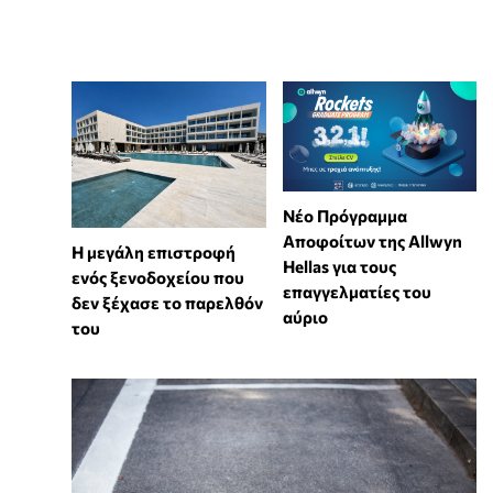
Νέο Πρόγραμμα
Αποφοίτων της Allwyn
Η μεγάλη επιστροφή
Hellas για τους
ενός ξενοδοχείου που
επαγγελματίες του
δεν ξέχασε το παρελθόν
αύριο
του