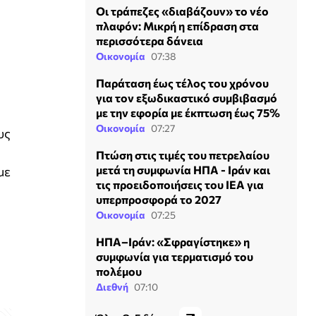
Οι τράπεζες «διαβάζουν» το νέο
πλαφόν: Μικρή η επίδραση στα
περισσότερα δάνεια
Οικονομία
07:38
Παράταση έως τέλος του χρόνου
για τον εξωδικαστικό συμβιβασμό
με την εφορία με έκπτωση έως 75%
Οικονομία
07:27
υς
Πτώση στις τιμές του πετρελαίου
μετά τη συμφωνία ΗΠΑ - Ιράν και
με
τις προειδοποιήσεις του ΙΕΑ για
υπερπροσφορά το 2027
Οικονομία
07:25
ΗΠΑ–Ιράν: «Σφραγίστηκε» η
συμφωνία για τερματισμό του
πολέμου
Διεθνή
07:10