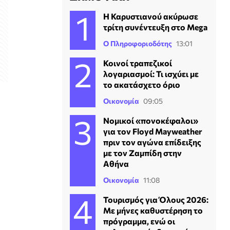
Η Καρυστιανού ακύρωσε
τρίτη συνέντευξη στο Mega
Ο Πληροφοριοδότης
13:01
Κοινοί τραπεζικοί
λογαριασμοί: Τι ισχύει με
το ακατάσχετο όριο
Οικονομία
09:05
Νομικοί «πονοκέφαλοι»
για τον Floyd Mayweather
πριν τον αγώνα επίδειξης
με τον Ζαμπίδη στην
Αθήνα
Οικονομία
11:08
Τουρισμός για Όλους 2026:
Με μήνες καθυστέρηση το
πρόγραμμα, ενώ οι