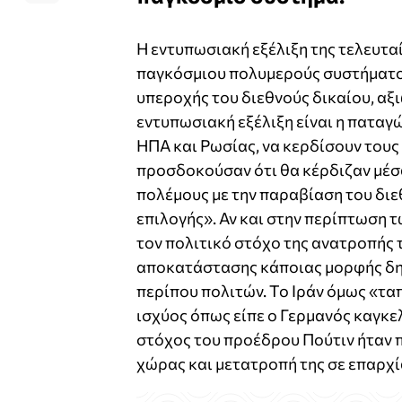
Η εντυπωσιακή εξέλιξη της τελευταί
παγκόσμιου πολυμερούς συστήματος 
υπεροχής του διεθνούς δικαίου, αξ
εντυπωσιακή εξέλιξη είναι η πατα
ΗΠΑ και Ρωσίας, να κερδίσουν τους
προσδοκούσαν ότι θα κέρδιζαν μέσα
πολέμους με την παραβίαση του διε
επιλογής». Αν και στην περίπτωση 
τον πολιτικό στόχο της ανατροπής
αποκατάστασης κάποιας μορφής δη
περίπου πολιτών. Το Ιράν όμως «τα
ισχύος όπως είπε ο Γερμανός καγκε
στόχος του προέδρου Πούτιν ήταν 
χώρας και μετατροπή της σε επαρχία