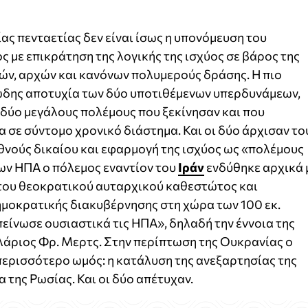
ας πενταετίας δεν είναι ίσως η υπονόμευση του
με επικράτηση της λογικής της ισχύος σε βάρος της
ιών, αρχών και κανόνων πολυμερούς δράσης. Η πιο
γώδης αποτυχία των δύο υποτιθέμενων υπερδυνάμεων,
 δύο μεγάλους πολέμους που ξεκίνησαν και που
 σε σύντομο χρονικό διάστημα. Και οι δύο άρχισαν το
θνούς δικαίου και εφαρμογή της ισχύος ως «πολέμους
των ΗΠΑ ο πόλεμος εναντίον του
Ιράν
ενδύθηκε αρχικά 
 του θεοκρατικού αυταρχικού καθεστώτος και
μοκρατικής διακυβέρνησης στη χώρα των 100 εκ.
πείνωσε ουσιαστικά τις ΗΠΑ», δηλαδή την έννοια της
λάριος Φρ. Μερτς. Στην περίπτωση της Ουκρανίας ο
περισσότερο ωμός: η κατάλυση της ανεξαρτησίας της
 της Ρωσίας. Και οι δύο απέτυχαν.