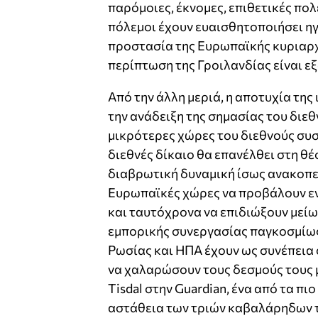
παρόμοιες, έκνομες, επιθετικές πολ
πόλεμοι έχουν ευαισθητοποιήσει ηγ
προστασία της Ευρωπαϊκής κυριαρχ
περίπτωση της Γροιλανδίας είναι εξ
Από την άλλη μεριά, η αποτυχία της 
την ανάδειξη της σημασίας του διεθν
μικρότερες χώρες του διεθνούς συστ
διεθνές δίκαιο θα επανέλθει στη θέ
διαβρωτική δυναμική ίσως ανακοπεί
Ευρωπαϊκές χώρες να προβάλουν εν
και ταυτόχρονα να επιδιώξουν μεί
εμπορικής συνεργασίας παγκοσμίως 
Ρωσίας και ΗΠΑ έχουν ως συνέπεια 
να χαλαρώσουν τους δεσμούς τους μ
Tisdal στην Guardian, ένα από τα π
αστάθεια των τριών καβαλάρηδων τ