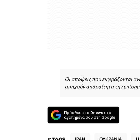
Οι απόψεις που εκφράζονται αν
απηχούν απαραίτητα την επίσημη
Πρόσθεσε το
Dnews
στα
αγαπημένα σου στη Google
# TAGS
ΙΡΑΝ
ΟΥΚΡΑΝΙΑ
Η