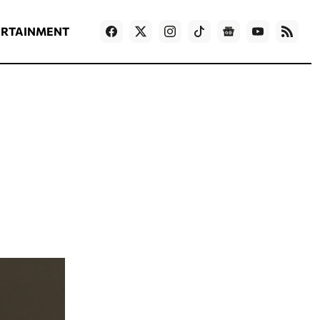
ΡΟΗ ΕΙΔΗΣΕΩΝ
T
NEWS IN ENGLISH
Games
ERTAINMENT