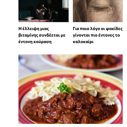
⁠Η έλλειψη μιας
Για ποιο λόγο οι φακίδες
βιταμίνης συνδέεται με
γίνονται πιο έντονες το
έντονη κούραση
καλοκαίρι