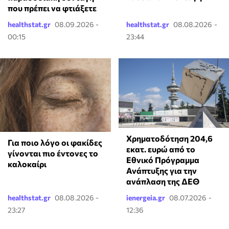
που πρέπει να φτιάξετε
healthstat.gr
08.09.2026 -
healthstat.gr
08.08.2026 -
00:15
23:44
Χρηματοδότηση 204,6
Για ποιο λόγο οι φακίδες
εκατ. ευρώ από το
γίνονται πιο έντονες το
Εθνικό Πρόγραμμα
καλοκαίρι
Ανάπτυξης για την
ανάπλαση της ΔΕΘ
healthstat.gr
08.08.2026 -
ienergeia.gr
08.07.2026 -
23:27
12:36