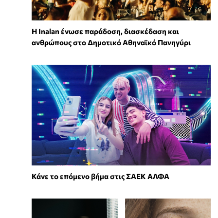
Η Inalan ένωσε παράδοση, διασκέδαση και
ανθρώπους στο Δημοτικό Αθηναϊκό Πανηγύρι
Κάνε το επόμενο βήμα στις ΣΑΕΚ ΑΛΦΑ