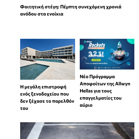
Φοιτητική στέγη: Πέμπτη συνεχόμενη χρονιά
ανόδου στα ενοίκια
Νέο Πρόγραμμα
Αποφοίτων της Allwyn
Η μεγάλη επιστροφή
Hellas για τους
ενός ξενοδοχείου που
επαγγελματίες του
δεν ξέχασε το παρελθόν
αύριο
του