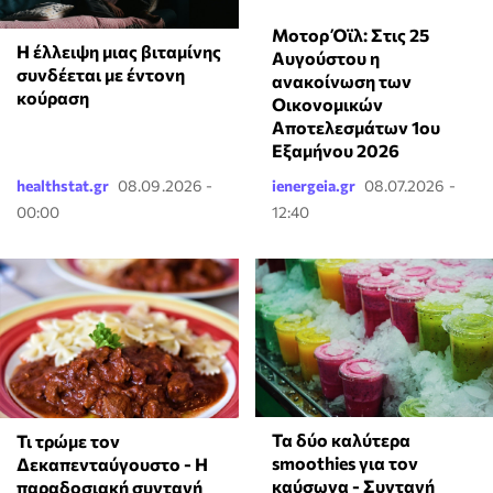
Μοτορ Όϊλ: Στις 25
⁠Η έλλειψη μιας βιταμίνης
Αυγούστου η
συνδέεται με έντονη
ανακοίνωση των
κούραση
Οικονομικών
Αποτελεσμάτων 1ου
Εξαμήνου 2026
healthstat.gr
08.09.2026 -
ienergeia.gr
08.07.2026 -
00:00
12:40
Τα δύο καλύτερα
Τι τρώμε τον
smoothies για τον
Δεκαπενταύγουστο - Η
καύσωνα - Συνταγή
παραδοσιακή συνταγή