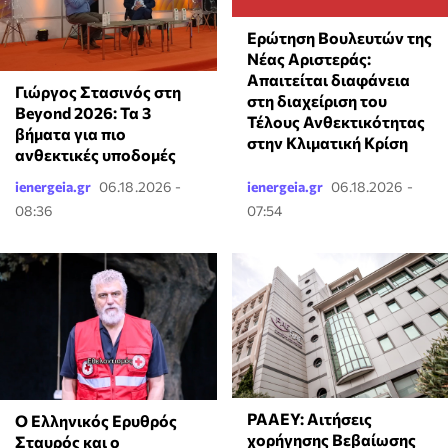
Ερώτηση Βουλευτών της
Νέας Αριστεράς:
Απαιτείται διαφάνεια
Γιώργος Στασινός στη
στη διαχείριση του
Beyond 2026: Τα 3
Τέλους Ανθεκτικότητας
βήματα για πιο
στην Κλιματική Κρίση
ανθεκτικές υποδομές
ienergeia.gr
06.18.2026 -
ienergeia.gr
06.18.2026 -
08:36
07:54
ΡΑΑΕΥ: Αιτήσεις
Ο Ελληνικός Ερυθρός
χορήγησης Βεβαίωσης
Σταυρός και ο