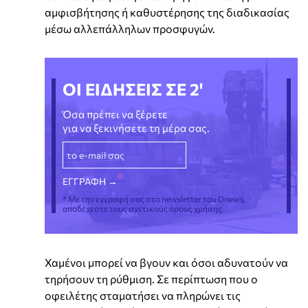
αμφισβήτησης ή καθυστέρησης της διαδικασίας
μέσω αλλεπάλληλων προσφυγών.
ΟΙ ΕΙΔΗΣΕΙΣ ΣΕ 2'
Όσα πρέπει να ξέρετε
για να ξεκινήσετε τη μέρα σας.
* Με την εγγραφή σας στο newsletter του Dnews,
αποδέχεστε τους σχετικούς όρους χρήσης
Χαμένοι μπορεί να βγουν και όσοι αδυνατούν να
τηρήσουν τη ρύθμιση. Σε περίπτωση που ο
οφειλέτης σταματήσει να πληρώνει τις