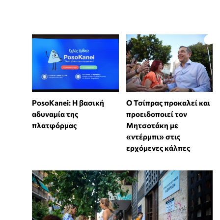
PosoKanei: Η βασική
Ο Τσίπρας προκαλεί και
αδυναμία της
προειδοποιεί τον
πλατφόρμας
Μητσοτάκη με
«ντέρμπι» στις
ερχόμενες κάλπες