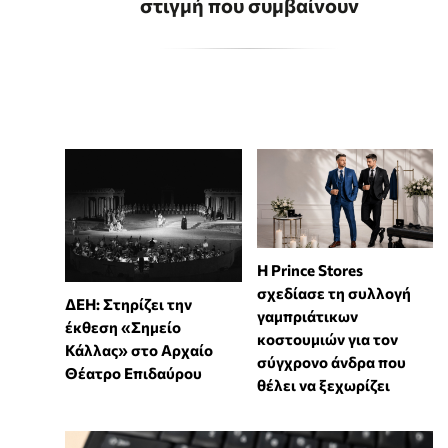
στιγμή που συμβαίνουν
Η Prince Stores
σχεδίασε τη συλλογή
ΔΕΗ: Στηρίζει την
γαμπριάτικων
έκθεση «Σημείο
κοστουμιών για τον
Κάλλας» στο Αρχαίο
σύγχρονο άνδρα που
Θέατρο Επιδαύρου
θέλει να ξεχωρίζει