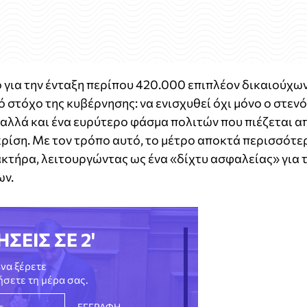
ο για την ένταξη περίπου 420.000 επιπλέον δικαιούχω
ό στόχο της κυβέρνησης: να ενισχυθεί όχι μόνο ο στεν
αλλά και ένα ευρύτερο φάσμα πολιτών που πιέζεται α
 κρίση. Με τον τρόπο αυτό, το μέτρο αποκτά περισσότε
κτήρα, λειτουργώντας ως ένα «δίχτυ ασφαλείας» για 
ων.
ΗΣΕΙΣ ΣΕ 2'
να ξέρετε
νήσετε τη μέρα σας.