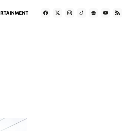
ΡΟΗ ΕΙΔΗΣΕΩΝ
T
NEWS IN ENGLISH
Games
ERTAINMENT