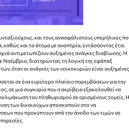
φή σας στο newsletter του Dnews, αποδέχεστε
ς όρους χρήσης
υνταξιούχους, και τους ανασφάλιστους υπερήλικες πο
 καθώς και τα άτομα με αναπηρία, εντάσσοντας έτσι
υχνά αντιμετωπίζουν αυξημένες ανάγκες διαβίωσης. Η
ε Νοέμβριο, διατηρώντας τη λογική της εφάπαξ
τών, όταν οι ανάγκες των νοικοκυριών είναι αυξημένες
σεται σε ένα ευρύτερο πλαίσιο παρεμβάσεων για την
ος, σε μια συγκυρία που η ακρίβεια εξακολουθεί να
ποκλιμάκωση του πληθωρισμού σε ορισμένους τομείς. 
ρυνση των δικαιούχων αποσκοπούν στο να
σεων που προκύπτουν από την άνοδο των τιμών σε
υπηρεσίες.