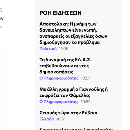
0
ΡΟΗ ΕΙΔΗΣΕΩΝ
ών
Αποστολάκη: Η μνήμη των
ι
δανειοληπτών είναι νωπή,
ανεπαρκείς οι εξαγγελίες όσων
δημιούργησαν το πρόβλημα
Πολιτική
11:06
Τη δυναμική της ΕΛ.Α.Σ.
επιβεβαιώνουν οι νέες
δημοσκοπήσεις
Ο Πληροφοριοδότης
10:57
Με άλλη γραμμή ο Γιαννούλης ή
εκφράζει τον Φάμελλο;
Ο Πληροφοριοδότης
10:53
Σεισμός τώρα στην Εύβοια
Ελλάδα
10:51
Συναγερμός για τον λαγοκέφαλο: