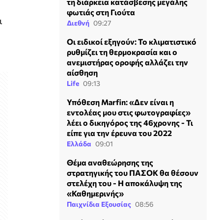
τη διάρκεια κατάσβεσης μεγάλης
φωτιάς στη Γιούτα
ι
Διεθνή
09:27
Οι ειδικοί εξηγούν: Το κλιματιστικό
ρυθμίζει τη θερμοκρασία και ο
ανεμιστήρας οροφής αλλάζει την
αίσθηση
Life
09:13
Υπόθεση Marfin: «Δεν είναι η
εντολέας μου στις φωτογραφίες»
λέει ο δικηγόρος της 46χρονης - Τι
είπε για την έρευνα του 2022
Ελλάδα
09:01
Θέμα αναθεώρησης της
στρατηγικής του ΠΑΣΟΚ θα θέσουν
στελέχη του - Η αποκάλυψη της
«Καθημερινής»
Παιχνίδια Εξουσίας
08:56