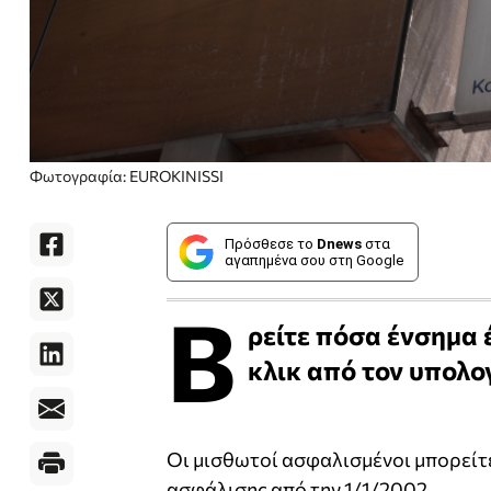
Φωτογραφία: EUROKINISSI
Πρόσθεσε το
Dnews
στα
αγαπημένα σου στη Google
Β
ρείτε πόσα ένσημα 
κλικ από τον υπολο
Οι μισθωτοί ασφαλισμένοι μπορείτε
ασφάλισης από την 1/1/2002.