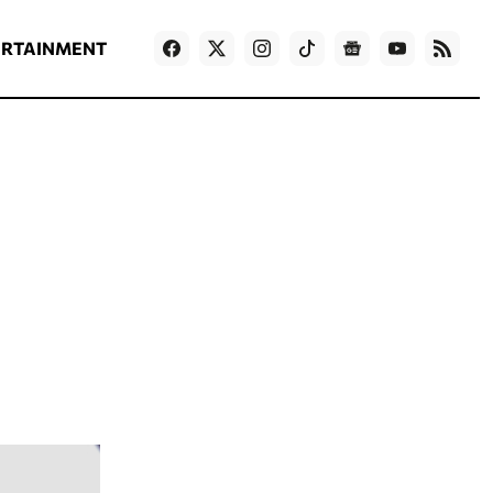
ΡΟΗ ΕΙΔΗΣΕΩΝ
T
NEWS IN ENGLISH
Games
ERTAINMENT