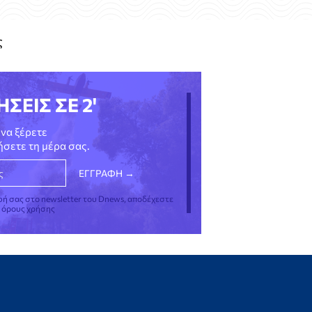
ς
ΗΣΕΙΣ ΣΕ 2'
να ξέρετε
νήσετε τη μέρα σας.
φή σας στο newsletter του Dnews, αποδέχεστε
ς όρους χρήσης