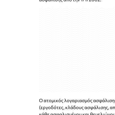
Ο ατομικός λογαριασμός ασφάλισης 
(εργοδότες, κλάδους ασφάλισης, απ
κάθε ασφαλισμένου και θεμελιώνου