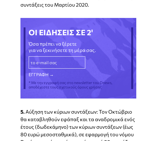
συντάξεις του Μαρτίου 2020.
ΟΙ ΕΙΔΗΣΕΙΣ ΣΕ 2'
Όσα πρέπει να ξέρετε
για να ξεκινήσετε τη μέρα σας.
* Με την εγγραφή σας στο newsletter του Dnews,
αποδέχεστε τους σχετικούς όρους χρήσης
5.
Αύξηση των κύριων συντάξεων: Τον Οκτώβριο
θα καταβληθούν εφάπαξ και τα αναδρομικά ενός
έτους (δωδεκάμηνο) των κύριων συντάξεων (έως
80 ευρώ μεσοσταθμικά), σε εφαρμογή του νόμου