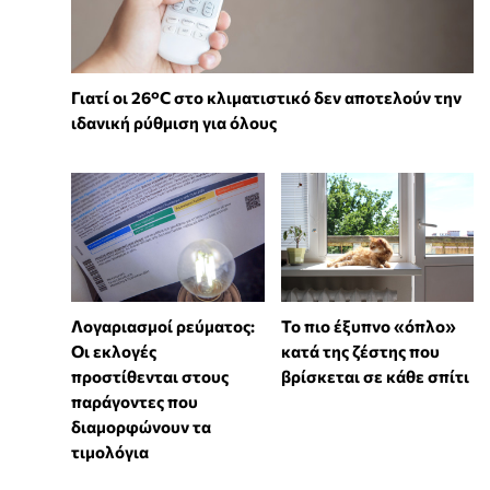
Γιατί οι 26°C στο κλιματιστικό δεν αποτελούν την
ιδανική ρύθμιση για όλους
Λογαριασμοί ρεύματος:
To πιο έξυπνο «όπλο»
Οι εκλογές
κατά της ζέστης που
προστίθενται στους
βρίσκεται σε κάθε σπίτι
παράγοντες που
διαμορφώνουν τα
τιμολόγια