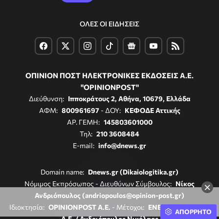
ΟΛΕΣ ΟΙ ΕΙΔΗΣΕΙΣ
ΟΠΙΝΙΟΝ ΠΟΣΤ ΗΛΕΚΤΡΟΝΙΚΕΣ ΕΚΔΟΣΕΙΣ Α.Ε.
"OPINIONPOST"
Διεύθυνση:
Ιπποκράτους 2, Αθήνα, 10679, Ελλάδα
ΑΦΜ:
800961697
- ΔΟΥ:
ΚΕΦΟΔΕ Αττικής
ΑΡ. ΓΕΜΗ:
145803601000
Τηλ:
210 3608484
E-mail:
info@dnews.gr
Domain name:
Dnews.gr (Dikaiologitika.gr)
Νόμιμος Εκπρόσωπος - Διευθύνων Σύμβουλος:
Νίκος
×
Ανδριόπουλος (andriopoulos@opinion-post.gr)
Ιδιοκτησία:
OPINIONPOST A.E.
- Μέτοχοι:
ENERGY REGISTER
ΑΠΟΡΡΗΤΟ
Α.Ε. / Ανδριόπουλος Νικόλαος