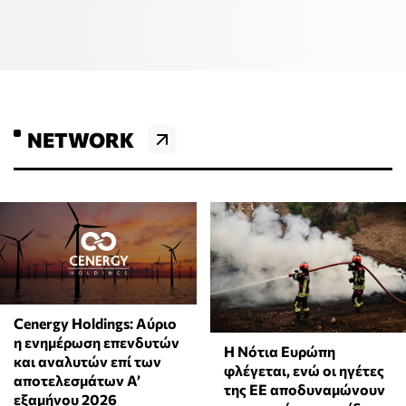
NETWORK
Cenergy Holdings: Αύριο
η ενημέρωση επενδυτών
Η Νότια Ευρώπη
και αναλυτών επί των
φλέγεται, ενώ οι ηγέτες
αποτελεσμάτων A’
της ΕΕ αποδυναμώνουν
εξαμήνου 2026