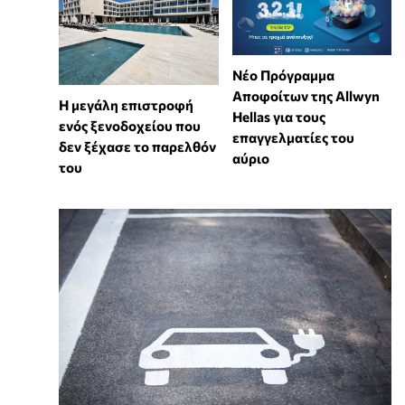
Νέο Πρόγραμμα
Αποφοίτων της Allwyn
Η μεγάλη επιστροφή
Hellas για τους
ενός ξενοδοχείου που
επαγγελματίες του
δεν ξέχασε το παρελθόν
αύριο
του