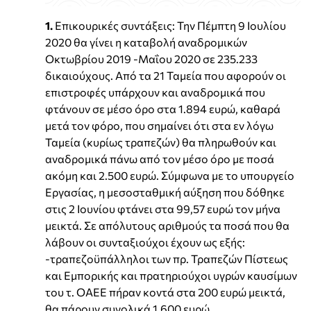
1.
Επικουρικές συντάξεις: Την Πέμπτη 9 Ιουλίου
2020 θα γίνει η καταβολή αναδρομικών
Οκτωβρίου 2019 -Μαΐου 2020 σε 235.233
δικαιούχους. Από τα 21 Ταμεία που αφορούν οι
επιστροφές υπάρχουν και αναδρομικά που
φτάνουν σε μέσο όρο στα 1.894 ευρώ, καθαρά
μετά τον φόρο, που σημαίνει ότι στα εν λόγω
Ταμεία (κυρίως τραπεζών) θα πληρωθούν και
αναδρομικά πάνω από τον μέσο όρο με ποσά
ακόμη και 2.500 ευρώ. Σύμφωνα με το υπουργείο
Εργασίας, η μεσοσταθμική αύξηση που δόθηκε
στις 2 Ιουνίου φτάνει στα 99,57 ευρώ τον μήνα
μεικτά. Σε απόλυτους αριθμούς τα ποσά που θα
λάβουν οι συνταξιούχοι έχουν ως εξής:
-τραπεζοϋπάλληλοι των πρ. Τραπεζών Πίστεως
και Εμπορικής και πρατηριούχοι υγρών καυσίμων
του τ. ΟΑΕΕ πήραν κοντά στα 200 ευρώ μεικτά,
θα πάρουν συνολικά 1.600 ευρώ