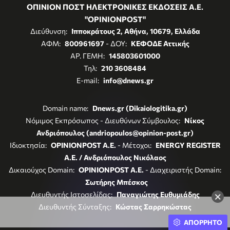
ΟΠΙΝΙΟΝ ΠΟΣΤ ΗΛΕΚΤΡΟΝΙΚΕΣ ΕΚΔΟΣΕΙΣ Α.Ε.
"OPINIONPOST"
Διεύθυνση:
Ιπποκράτους 2, Αθήνα, 10679, Ελλάδα
ΑΦΜ:
800961697
- ΔΟΥ:
ΚΕΦΟΔΕ Αττικής
ΑΡ. ΓΕΜΗ:
145803601000
Τηλ:
210 3608484
E-mail:
info@dnews.gr
Domain name:
Dnews.gr (Dikaiologitika.gr)
Νόμιμος Εκπρόσωπος - Διευθύνων Σύμβουλος:
Νίκος
Ανδριόπουλος (andriopoulos@opinion-post.gr)
Ιδιοκτησία:
OPINIONPOST A.E.
- Μέτοχοι:
ENERGY REGISTER
Α.Ε. / Ανδριόπουλος Νικόλαος
Δικαιούχος Domain:
OPINIONPOST A.E.
- Διαχειριστής Domain:
Σωτήρης Μπέσκος
×
Διευθυντής Ιστοσελίδας:
Παναγιώτης Ευθυμιάδης
Διευθυντής Σύνταξης:
Κώστας Σαρρηκώστας
ΑΠΟΡΡΗΤΟ