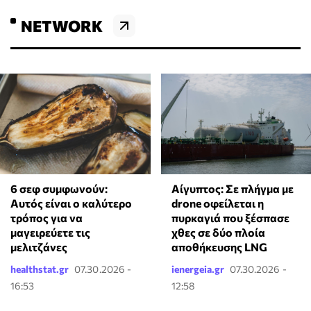
NETWORK
6 σεφ συμφωνούν:
Αίγυπτος: Σε πλήγμα με
Αυτός είναι ο καλύτερο
drone οφείλεται η
τρόπος για να
πυρκαγιά που ξέσπασε
μαγειρεύετε τις
χθες σε δύο πλοία
μελιτζάνες
αποθήκευσης LNG
healthstat.gr
07.30.2026 -
ienergeia.gr
07.30.2026 -
16:53
12:58