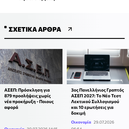
ΣΧΕΤΙΚΆ ΆΡΘΡΑ
ΑΣΕΠ: Πρόσκληση για
3ος Πανελλήνιος Γραπτός
879 προσλήψεις χωρίς
ΑΣΕΠ 2027: Το Νέο Τεστ
νέα προκήρυξη - Ποιους
Λεκτικού Συλλογισμού
αφορά
και 10 ερωτήσεις για
δοκιμή
Οικονομία
29.07.2026
Οικονομία
30.07.2026 14:15
06:54