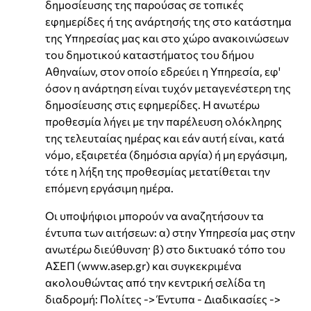
δημοσίευσης της παρούσας σε τοπικές
εφημερίδες ή της ανάρτησής της στο κατάστημα
της Υπηρεσίας μας και στο χώρο ανακοινώσεων
του δημοτικού καταστήματος του δήμου
Αθηναίων, στον οποίο εδρεύει η Υπηρεσία, εφ'
όσον η ανάρτηση είναι τυχόν μεταγενέστερη της
δημοσίευσης στις εφημερίδες. Η ανωτέρω
προθεσμία λήγει με την παρέλευση ολόκληρης
της τελευταίας ημέρας και εάν αυτή είναι, κατά
νόμο, εξαιρετέα (δημόσια αργία) ή μη εργάσιμη,
τότε η λήξη της προθεσμίας μετατίθεται την
επόμενη εργάσιμη ημέρα.
Οι υποψήφιοι μπορούν να αναζητήσουν τα
έντυπα των αιτήσεων: α) στην Υπηρεσία μας στην
ανωτέρω διεύθυνση· β) στο δικτυακό τόπο του
ΑΣΕΠ (www.asep.gr) και συγκεκριμένα
ακολουθώντας από την κεντρική σελίδα τη
διαδρομή: Πολίτες -> Έντυπα - Διαδικασίες ->