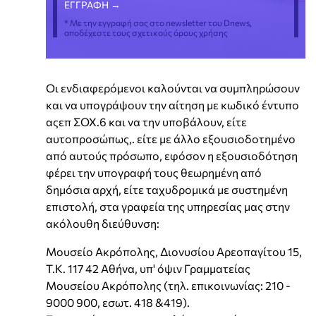
* Με την εγγραφή σας στο newsletter του Dnews,
αποδέχεστε τους σχετικούς όρους χρήσης
Οι ενδιαφερόμενοι καλούνται να συμπληρώσουν
και να υπογράψουν την αίτηση με κωδικό έντυπο
αςεπ ΣΟΧ.6 και να την υποβάλουν, είτε
αυτοπροσώπως,. είτε με άλλο εξουσιοδοτημένο
από αυτούς πρόσωπο, εφόσον η εξουσιοδότηση
φέρει την υπογραφή τους θεωρημένη από
δημόσια αρχή, είτε ταχυδρομικά με συστημένη
επιστολή, στα γραφεία της υπηρεσίας μας στην
ακόλουθη διεύθυνση:
Μουσείο Ακρόπολης, Διονυσίου Αρεοπαγίτου 15,
Τ.Κ. 117 42 Αθήνα, υπ' όψιν Γραμματείας
Μουσείου Ακρόπολης (τηλ. επικοινωνίας: 210 -
9000 900, εσωτ. 418 &419).