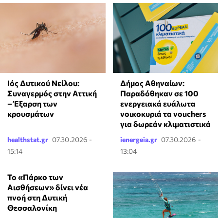
Ιός Δυτικού Νείλου:
Δήμος Αθηναίων:
Συναγερμός στην Αττική
Παραδόθηκαν σε 100
– Έξαρση των
ενεργειακά ευάλωτα
κρουσμάτων
νοικοκυριά τα vouchers
για δωρεάν κλιματιστικά
healthstat.gr
07.30.2026 -
ienergeia.gr
07.30.2026 -
15:14
13:04
Το «Πάρκο των
Αισθήσεων» δίνει νέα
πνοή στη Δυτική
Θεσσαλονίκη