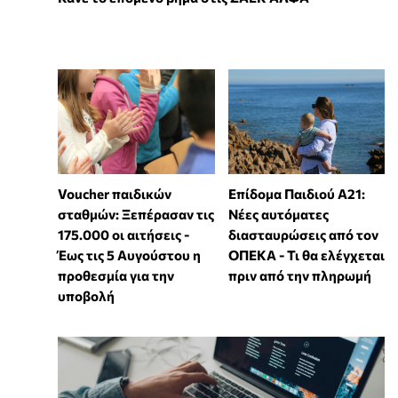
Voucher παιδικών
Επίδομα Παιδιού Α21:
σταθμών: Ξεπέρασαν τις
Νέες αυτόματες
175.000 οι αιτήσεις -
διασταυρώσεις από τον
Έως τις 5 Αυγούστου η
ΟΠΕΚΑ - Τι θα ελέγχεται
προθεσμία για την
πριν από την πληρωμή
υποβολή