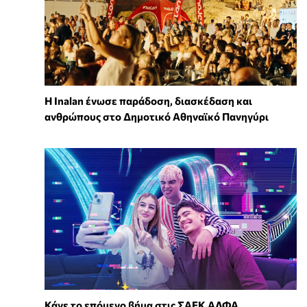
Η Inalan ένωσε παράδοση, διασκέδαση και
ανθρώπους στο Δημοτικό Αθηναϊκό Πανηγύρι
Κάνε το επόμενο βήμα στις ΣΑΕΚ ΑΛΦΑ