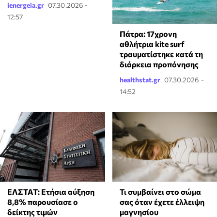
ienergeia.gr
07.30.2026 -
12:57
Πάτρα: 17χρονη
αθλήτρια kite surf
τραυματίστηκε κατά τη
διάρκεια προπόνησης
healthstat.gr
07.30.2026 -
14:52
ΕΛΣΤΑΤ: Ετήσια αύξηση
Τι συμβαίνει στο σώμα
8,8% παρουσίασε ο
σας όταν έχετε έλλειψη
δείκτης τιμών
μαγνησίου