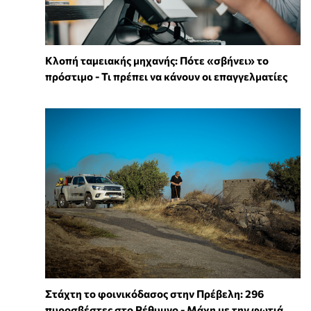
Κλοπή ταμειακής μηχανής: Πότε «σβήνει» το
πρόστιμο - Τι πρέπει να κάνουν οι επαγγελματίες
Στάχτη το φοινικόδασος στην Πρέβελη: 296
πυροσβέστες στο Ρέθυμνο - Μάχη με την φωτιά