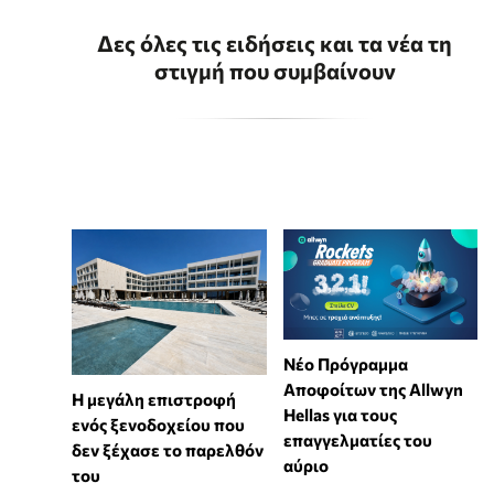
Δες όλες τις ειδήσεις και τα νέα τη
στιγμή που συμβαίνουν
Νέο Πρόγραμμα
Αποφοίτων της Allwyn
Η μεγάλη επιστροφή
Hellas για τους
ενός ξενοδοχείου που
επαγγελματίες του
δεν ξέχασε το παρελθόν
αύριο
του