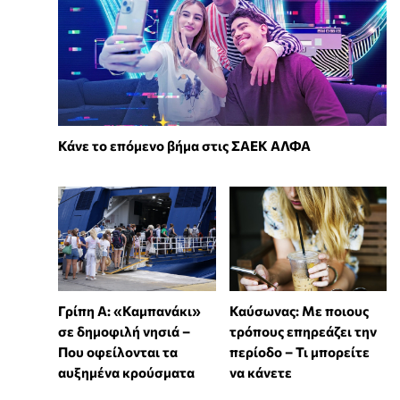
Κάνε το επόμενο βήμα στις ΣΑΕΚ ΑΛΦΑ
Γρίπη Α: «Καμπανάκι»
Καύσωνας: Με ποιους
σε δημοφιλή νησιά –
τρόπους επηρεάζει την
Που οφείλονται τα
περίοδο – Τι μπορείτε
αυξημένα κρούσματα
να κάνετε