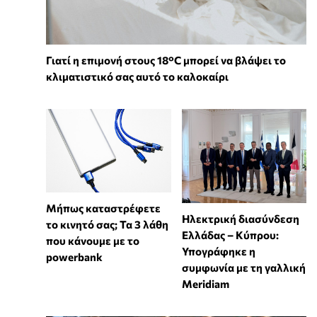
Γιατί η επιμονή στους 18°C μπορεί να βλάψει το
κλιματιστικό σας αυτό το καλοκαίρι
Μήπως καταστρέφετε
Ηλεκτρική διασύνδεση
το κινητό σας; Τα 3 λάθη
Ελλάδας – Κύπρου:
που κάνουμε με το
Υπογράφηκε η
powerbank
συμφωνία με τη γαλλική
Meridiam