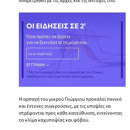
αναμετρηθεί με τις αρχές και τις αντοχές του.
ΟΙ ΕΙΔΗΣΕΙΣ ΣΕ 2'
Όσα πρέπει να ξέρετε
για να ξεκινήσετε τη μέρα σας.
* Με την εγγραφή σας στο newsletter του Dnews,
αποδέχεστε τους σχετικούς όρους χρήσης
Η αρπαγή του μικρού Γεώργιου προκαλεί πανικό
και έντονες συγκρούσεις, με τις υποψίες να
στρέφονται προς κάθε κατεύθυνση, εντείνοντας
το κλίμα καχυποψίας και φόβου.