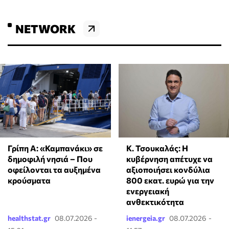
NETWORK
Κ. Τσουκαλάς: Η
Γρίπη Α: «Καμπανάκι» σε
κυβέρνηση απέτυχε να
δημοφιλή νησιά – Που
αξιοποιήσει κονδύλια
οφείλονται τα αυξημένα
800 εκατ. ευρώ για την
κρούσματα
ενεργειακή
ανθεκτικότητα
healthstat.gr
08.07.2026 -
ienergeia.gr
08.07.2026 -