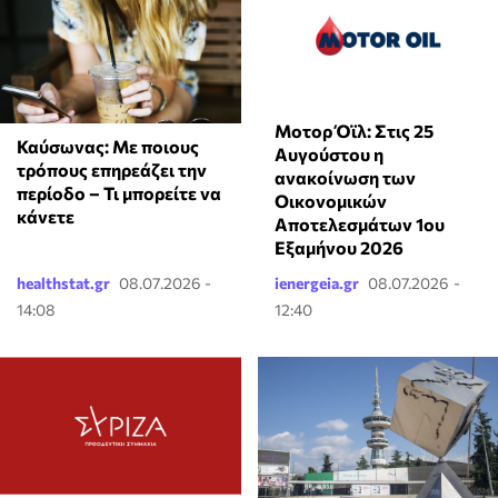
Μοτορ Όϊλ: Στις 25
Καύσωνας: Με ποιους
Αυγούστου η
τρόπους επηρεάζει την
ανακοίνωση των
περίοδο – Τι μπορείτε να
Οικονομικών
κάνετε
Αποτελεσμάτων 1ου
Εξαμήνου 2026
healthstat.gr
08.07.2026 -
ienergeia.gr
08.07.2026 -
14:08
12:40