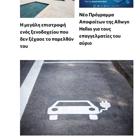
Νέο Πρόγραμμα
Αποφοίτων της Allwyn
Η μεγάλη επιστροφή
Hellas για τους
ενός ξενοδοχείου που
επαγγελματίες του
δεν ξέχασε το παρελθόν
αύριο
του