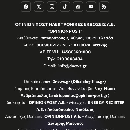
ΟΠΙΝΙΟΝ ΠΟΣΤ ΗΛΕΚΤΡΟΝΙΚΕΣ ΕΚΔΟΣΕΙΣ Α.Ε.
"OPINIONPOST"
Διεύθυνση:
Ιπποκράτους 2, Αθήνα, 10679, Ελλάδα
ΑΦΜ:
800961697
- ΔΟΥ:
ΚΕΦΟΔΕ Αττικής
ΑΡ. ΓΕΜΗ:
145803601000
Τηλ:
210 3608484
E-mail:
info@dnews.gr
Domain name:
Dnews.gr (Dikaiologitika.gr)
Νόμιμος Εκπρόσωπος - Διευθύνων Σύμβουλος:
Νίκος
Ανδριόπουλος (andriopoulos@opinion-post.gr)
Ιδιοκτησία:
OPINIONPOST A.E.
- Μέτοχοι:
ENERGY REGISTER
Α.Ε. / Ανδριόπουλος Νικόλαος
Δικαιούχος Domain:
OPINIONPOST A.E.
- Διαχειριστής Domain:
Σωτήρης Μπέσκος