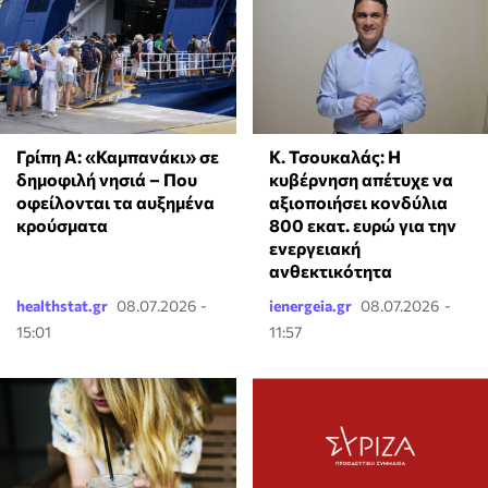
Κ. Τσουκαλάς: Η
Γρίπη Α: «Καμπανάκι» σε
κυβέρνηση απέτυχε να
δημοφιλή νησιά – Που
αξιοποιήσει κονδύλια
οφείλονται τα αυξημένα
800 εκατ. ευρώ για την
κρούσματα
ενεργειακή
ανθεκτικότητα
healthstat.gr
08.07.2026 -
ienergeia.gr
08.07.2026 -
15:01
11:57