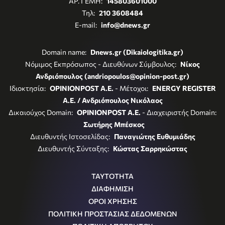
ΑΡ. ΓΕΜΗ:
145803601000
Τηλ:
210 3608484
E-mail:
info@dnews.gr
Domain name:
Dnews.gr (Dikaiologitika.gr)
Νόμιμος Εκπρόσωπος - Διευθύνων Σύμβουλος:
Νίκος
Ανδριόπουλος (andriopoulos@opinion-post.gr)
Ιδιοκτησία:
OPINIONPOST A.E.
- Μέτοχοι:
ENERGY REGISTER
Α.Ε. / Ανδριόπουλος Νικόλαος
Δικαιούχος Domain:
OPINIONPOST A.E.
- Διαχειριστής Domain:
Σωτήρης Μπέσκος
Διευθυντής Ιστοσελίδας:
Παναγιώτης Ευθυμιάδης
Διευθυντής Σύνταξης:
Κώστας Σαρρηκώστας
ΤΑΥΤΟΤΗΤΑ
ΔΙΑΦΗΜΙΣΗ
ΟΡΟΙ ΧΡΗΣΗΣ
ΠΟΛΙΤΙΚΗ ΠΡΟΣΤΑΣΙΑΣ ΔΕΔΟΜΕΝΩΝ