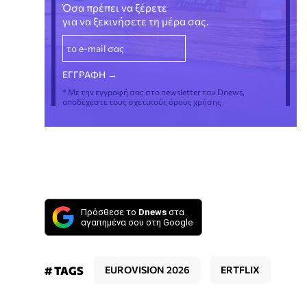
Όσα πρέπει να ξέρετε
για να ξεκινήσετε τη μέρα σας.
* Με την εγγραφή σας στο newsletter του Dnews,
αποδέχεστε τους σχετικούς όρους χρήσης
Πρόσθεσε το
Dnews
στα
αγαπημένα σου στη Google
# TAGS
EUROVISION 2026
ERTFLIX