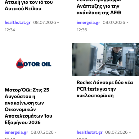
Αττική για τον ιό του
Ανάπτυξης για την
Δυτικού Νείλου
ανάπλαση της ΔΕΘ
healthstat.gr
08.07.2026 -
ienergeia.gr
08.07.2026 -
12:34
12:36
Roche: Λάνσαρε δύο νέα
PCR tests για την
Μοτορ Όϊλ: Στις 25
κυκλοσπορίαση
Αυγούστου η
ανακοίνωση των
Οικονομικών
Αποτελεσμάτων 1ου
Εξαμήνου 2026
ienergeia.gr
08.07.2026 -
healthstat.gr
08.07.2026 -