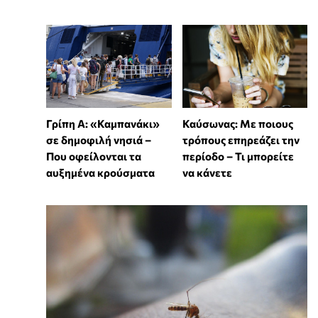
Γρίπη Α: «Καμπανάκι»
Καύσωνας: Με ποιους
σε δημοφιλή νησιά –
τρόπους επηρεάζει την
Που οφείλονται τα
περίοδο – Τι μπορείτε
αυξημένα κρούσματα
να κάνετε