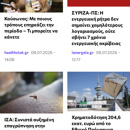
ΣΥΡΙΖΑ-ΠΣ: Η
Καύσωνας: Με ποιους
ενεργειακή ρήτρα δεν
τρόπους επηρεάζει την
σημαίνει χαμηλότερους
περίοδο – Τι μπορείτε να
λογαριασμούς, ούτε
κάνετε
σβήνει 7 χρόνια
ενεργειακής ακρίβειας
healthstat.gr
08.07.2026 -
ienergeia.gr
08.07.2026 -
14:08
12:17
Χρηματοδότηση 204,6
ΙΣΑ: Συνιστά αυξημένη
εκατ. ευρώ από το
επαγρύπνηση στην
Εθνικό Πρόγραμμα