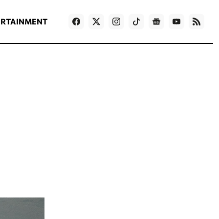
ΡΟΗ ΕΙΔΗΣΕΩΝ
T
NEWS IN ENGLISH
Games
ERTAINMENT