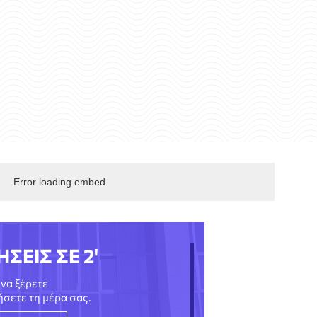
Error loading embed
ΗΣΕΙΣ ΣΕ 2'
να ξέρετε
νήσετε τη μέρα σας.