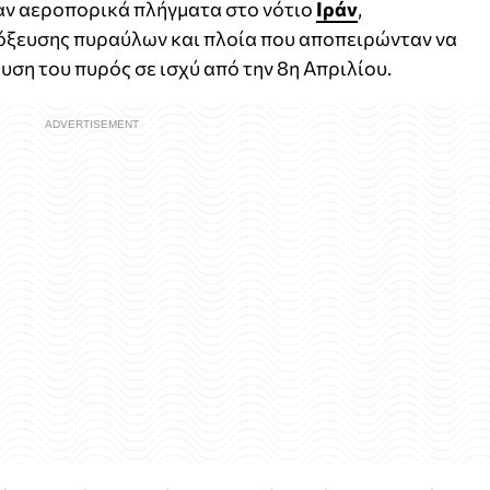
αν αεροπορικά πλήγματα στο νότιο
Ιράν
,
όξευσης πυραύλων και πλοία που αποπειρώνταν να
υση του πυρός σε ισχύ από την 8η Απριλίου.