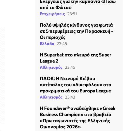
Ενέργειας για την καμπάνια «Πίσω
από τα Φώτα»
Επιχειρήσεις
23:51
Πολύ υψηλός κίνδυνος για φωτιά
σε 5 περιφέρειες την Παρασκευή -
Οι περιοχές
Ελλάδα
23:45
Η Superbet στο πλευρό της Super
League 2
Αθλητισμός
23:45
ΠΑΟΚ: Η Ντιναμό Κιέβου
αντίπαλος του «δικεφάλου» στα
προκριματικά του Europa League
Αθλητισμός
23:43
Η Foundever® αναδείχθηκε «Greek
Business Champion» στα βραβεία
«Πρωταγωνιστές της Ελληνικής
Οικονομίας 2026»