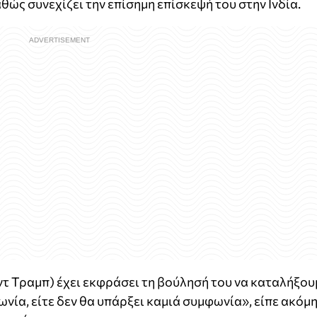
ώς συνεχίζει την επίσημη επίσκεψή του στην Ινδία.
τ Τραμπ) έχει εκφράσει τη βούλησή του να καταλήξου
νία, είτε δεν θα υπάρξει καμιά συμφωνία», είπε ακόμη