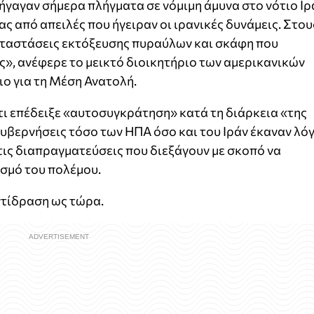
ήγαγαν σήμερα πλήγματα σε νόμιμη άμυνα στο νότιο Ιρ
ας από απειλές που ήγειραν οι ιρανικές δυνάμεις. Στου
ταστάσεις εκτόξευσης πυραύλων και σκάφη που
», ανέφερε το μεικτό διοικητήριο των αμερικανικών
ο για τη Μέση Ανατολή.
ι επέδειξε «αυτοσυγκράτηση» κατά τη διάρκεια «της
υβερνήσεις τόσο των ΗΠΑ όσο και του Ιράν έκαναν λό
στις διαπραγματεύσεις που διεξάγουν με σκοπό να
ισμό του πολέμου.
ντίδραση ως τώρα.