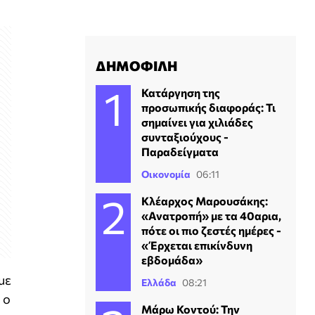
ΔΗΜΟΦΙΛΗ
Κατάργηση της
προσωπικής διαφοράς: Τι
σημαίνει για χιλιάδες
συνταξιούχους -
Παραδείγματα
Οικονομία
06:11
Κλέαρχος Μαρουσάκης:
«Ανατροπή» με τα 40αρια,
πότε οι πιο ζεστές ημέρες -
«Έρχεται επικίνδυνη
εβδομάδα»
με
Ελλάδα
08:21
 ο
Μάρω Κοντού: Την