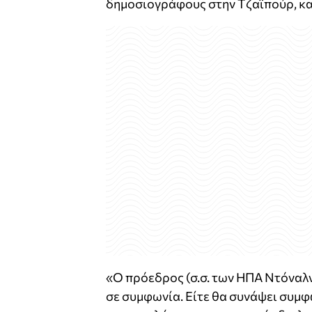
δημοσιογράφους στην Τζαϊπούρ, καθ
«Ο πρόεδρος (σ.σ. των ΗΠΑ Ντόναλν
σε συμφωνία. Είτε θα συνάψει συμφω