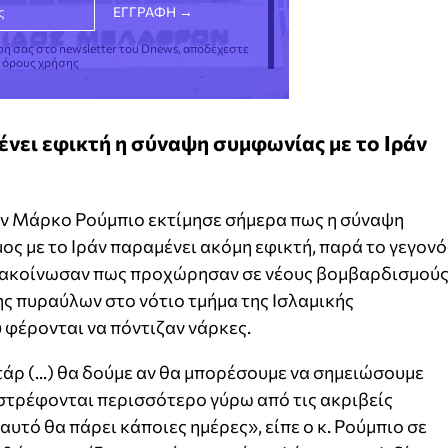
φή σας στο newsletter του Dnews, αποδέχεστε
ς όρους χρήσης
νει εφικτή η σύναψη συμφωνίας με το Ιράν
ν Μάρκο Ρούμπιο εκτίμησε σήμερα πως η σύναψη
ος με το Ιράν παραμένει ακόμη εφικτή, παρά το γεγονό
ανακοίνωσαν πως προχώρησαν σε νέους βομβαρδισμού
ς πυραύλων στο νότιο τμήμα της Ισλαμικής
φέρονται να πόντιζαν νάρκες.
άρ (...) θα δούμε αν θα μπορέσουμε να σημειώσουμε
στρέφονται περισσότερο γύρω από τις ακριβείς
αυτό θα πάρει κάποιες ημέρες», είπε ο κ. Ρούμπιο σε