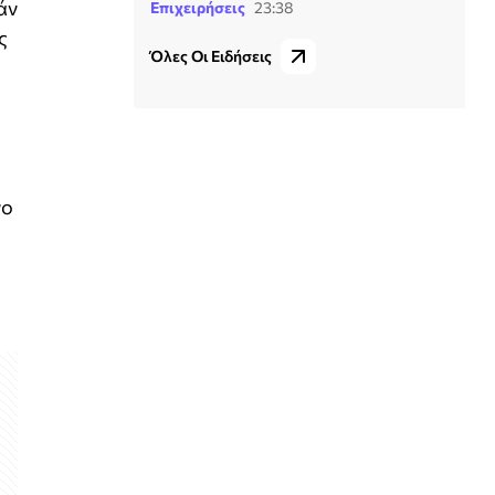
άν
Επιχειρήσεις
23:38
ς
Όλες Οι Ειδήσεις
γο