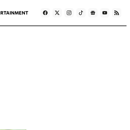
ΡΟΗ ΕΙΔΗΣΕΩΝ
T
NEWS IN ENGLISH
Games
ERTAINMENT