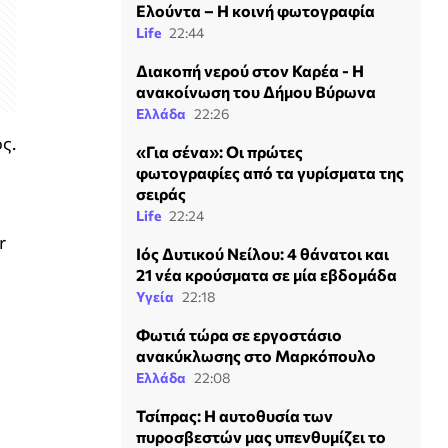
Ελούντα – Η κοινή φωτογραφία
Life
22:44
Διακοπή νερού στον Καρέα - Η
ανακοίνωση του Δήμου Βύρωνα
Ελλάδα
22:26
ς.
«Για σένα»: Οι πρώτες
φωτογραφίες από τα γυρίσματα της
σειράς
Life
22:24
r
Ιός Δυτικού Νείλου: 4 θάνατοι και
21 νέα κρούσματα σε μία εβδομάδα
Υγεία
22:18
Φωτιά τώρα σε εργοστάσιο
ανακύκλωσης στο Μαρκόπουλο
Ελλάδα
22:08
Τσίπρας: Η αυτοθυσία των
πυροσβεστών μας υπενθυμίζει το