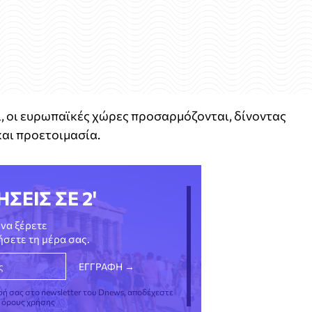
, οι ευρωπαϊκές χώρες προσαρμόζονται, δίνοντας
αι προετοιμασία.
ΗΣΕΙΣ ΣΕ 2'
να ξέρετε
νήσετε τη μέρα σας.
φή σας στο newsletter του Dnews, αποδέχεστε
ς όρους χρήσης