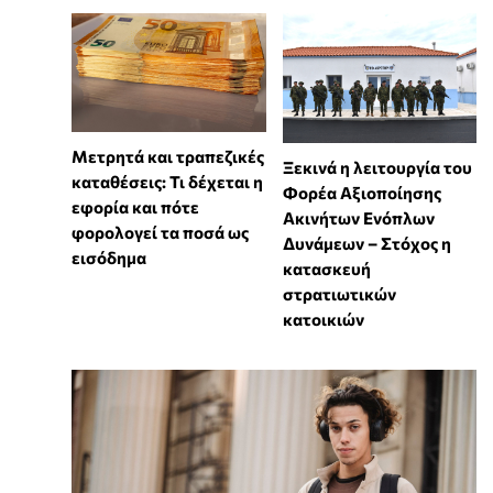
Μετρητά και τραπεζικές
Ξεκινά η λειτουργία του
καταθέσεις: Τι δέχεται η
Φορέα Αξιοποίησης
εφορία και πότε
Ακινήτων Ενόπλων
φορολογεί τα ποσά ως
Δυνάμεων – Στόχος η
εισόδημα
κατασκευή
στρατιωτικών
κατοικιών