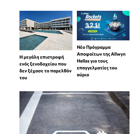
Νέο Πρόγραμμα
Αποφοίτων της Allwyn
Η μεγάλη επιστροφή
Hellas για τους
ενός ξενοδοχείου που
επαγγελματίες του
δεν ξέχασε το παρελθόν
αύριο
του