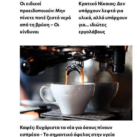
Οι ειδικοί
Κρατικό Νίκαιας: Δεν
προειδοποιούν: Μην
υπάρχουν λεφτά για
πίνετε ποτέ ζεστό νερό
υλικά, αλλά υπάρχουν
από τη βρύση – Οι
για... ιδιώτες
κίνδυνοι
εργολάβους
Καφές: Ευχάριστα τα νέα για όσους πίνουν
εσπρέσο - Το σημαντικό όφελος στην υγεία