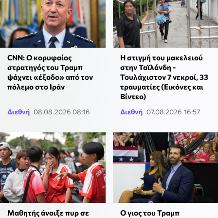
CNN: Ο κορυφαίος
Η στιγμή του μακελειού
στρατηγός του Τραμπ
στην Ταϊλάνδη -
ψάχνει «έξοδο» από τον
Τουλάχιστον 7 νεκροί, 33
πόλεμο στο Ιράν
τραυματίες (Εικόνες και
Βίντεο)
Διεθνή
08.08.2026 08:16
Διεθνή
07.08.2026 16:57
Μαθητής άνοιξε πυρ σε
Ο γιος του Τραμπ