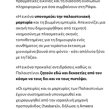
πραγματικές εικόνες και τη διάδοση ουσιωδών
πληροφοριών για όσα συμβαίνουν στη Ράφα.
«Η εικόνα
υπονομεύει την παλαιστινιακή
μαρτυρία
και τη βιωμένη εμπειρία. Απεικονίζει μια
σκηνή που δημιουργήθηκε από τεχνητή
νοημοσύνη με πλασματικές σκηνές
τοποθετημένες για τη δημιουργία ενός
συνθήματος σε μια τεράστια έκταση με
χιονισμένα βουνά στο φόντο - κάτι απόλυτα ξένο
με τη Γάζα».
«Η εικόνα προκαλεί αντιδράσεις καθώς οι
Παλαιστίνιοι
ζητούν εδώ και δεκαετίες από τον
κόσμο να τους δει και να τους πιστέψει
.
»Οι εμπειρίες και οι μαρτυρίες των Παλαιστινίων
έχουν συστηματικά υπονομευθεί και
χειραγωγηθεί από την ισραηλινή μηχανή
προπαγάνδας (hasbara)», δήλωσε η Ameera