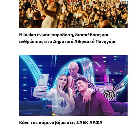
Η Inalan ένωσε παράδοση, διασκέδαση και
ανθρώπους στο Δημοτικό Αθηναϊκό Πανηγύρι
Κάνε το επόμενο βήμα στις ΣΑΕΚ ΑΛΦΑ