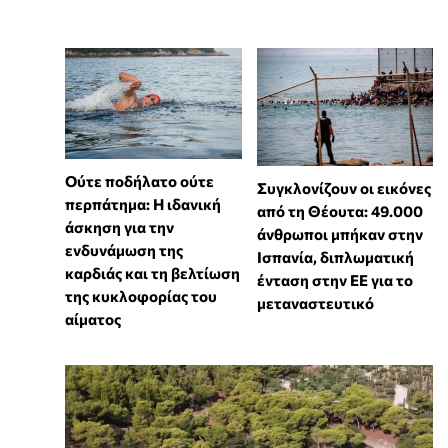
Ούτε ποδήλατο ούτε
Συγκλονίζουν οι εικόνες
περπάτημα: Η ιδανική
από τη Θέουτα: 49.000
άσκηση για την
άνθρωποι μπήκαν στην
ενδυνάμωση της
Ισπανία, διπλωματική
καρδιάς και τη βελτίωση
ένταση στην ΕΕ για το
της κυκλοφορίας του
μεταναστευτικό
αίματος