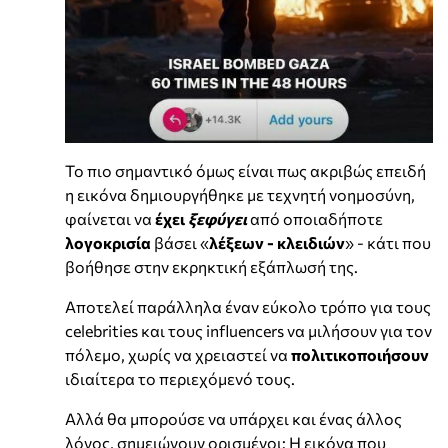
Το πιο σημαντικό όμως είναι πως ακριβώς επειδή
η εικόνα δημιουργήθηκε με τεχνητή νοημοσύνη,
φαίνεται να
έχει
ξεφύγει
από οποιαδήποτε
λογοκρισία
βάσει «
λέξεων - κλειδιών
» - κάτι που
βοήθησε στην εκρηκτική εξάπλωσή της.
Αποτελεί παράλληλα έναν εύκολο τρόπο για τους
celebrities και τους influencers να μιλήσουν για τον
πόλεμο, χωρίς να χρειαστεί να
πολιτικοποιήσουν
ιδιαίτερα το περιεχόμενό τους.
Αλλά θα μπορούσε να υπάρχει και ένας άλλος
λόγος, σημειώνουν ορισμένοι: Η εικόνα που