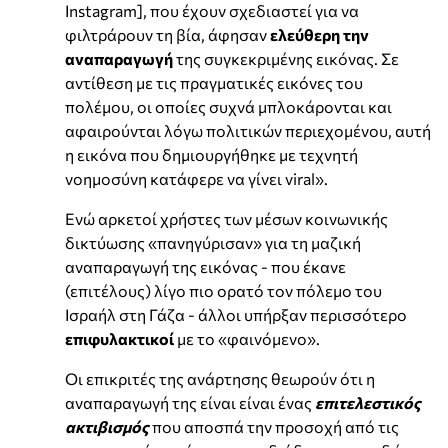
Instagram], που έχουν σχεδιαστεί για να
φιλτράρουν τη βία, άφησαν
ελεύθερη την
αναπαραγωγή
της συγκεκριμένης εικόνας. Σε
αντίθεση με τις πραγματικές εικόνες του
πολέμου, οι οποίες συχνά μπλοκάρονται και
αφαιρούνται λόγω πολιτικών περιεχομένου, αυτή
η εικόνα που δημιουργήθηκε με τεχνητή
νοημοσύνη κατάφερε να γίνει viral».
Ενώ αρκετοί χρήστες των μέσων κοινωνικής
δικτύωσης «πανηγύρισαν» για τη μαζική
αναπαραγωγή της εικόνας - που έκανε
(επιτέλους) λίγο πιο ορατό τον πόλεμο του
Ισραήλ στη Γάζα - άλλοι υπήρξαν περισσότερο
επιφυλακτικοί
με το «φαινόμενο».
Οι επικριτές της ανάρτησης θεωρούν ότι η
αναπαραγωγή της είναι είναι ένας
επιτελεστικός
ακτιβισμός
που αποσπά την προσοχή από τις