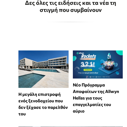
Δες όλες τις ειδήσεις και τα νέα τη
στιγμή που συμβαίνουν
Νέο Πρόγραμμα
Αποφοίτων της Allwyn
Η μεγάλη επιστροφή
Hellas για τους
ενός ξενοδοχείου που
επαγγελματίες του
δεν ξέχασε το παρελθόν
αύριο
του