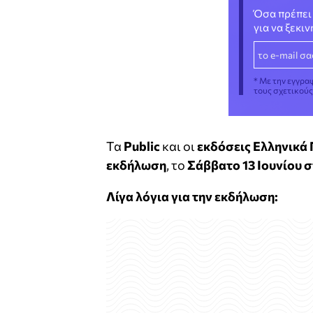
Όσα πρέπει 
για να ξεκι
* Με την εγγρα
τους σχετικού
Τα
Public
και οι
εκδόσεις Ελληνικά
εκδήλωση
, το
Σάββατο 13 Ιουνίου σ
Λίγα λόγια για την εκδήλωση: