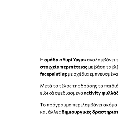
Η
ομάδα «
Yupi
Yaya
»
αναλαμβάνει 
στοιχεία περιπέτειας
με βάση τα βι
facepainting
με σχέδια εμπνευσμένα 
Μετά το τέλος της δράσης τα παιδι
ειδικά σχεδιασμένα
activity
φυλλά
Το πρόγραμμα περιλαμβάνει ακόμα
και άλλες
δημιουργικές δραστηριό