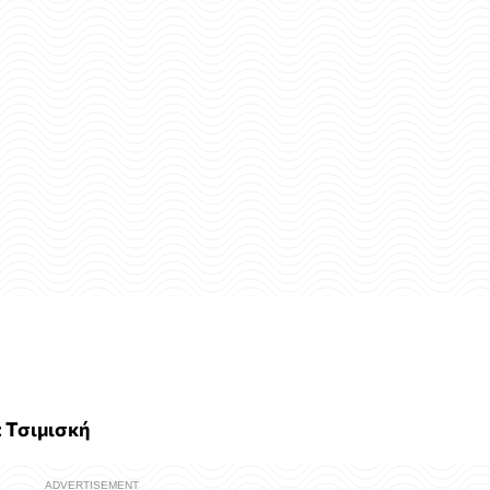
c Τσιμισκή