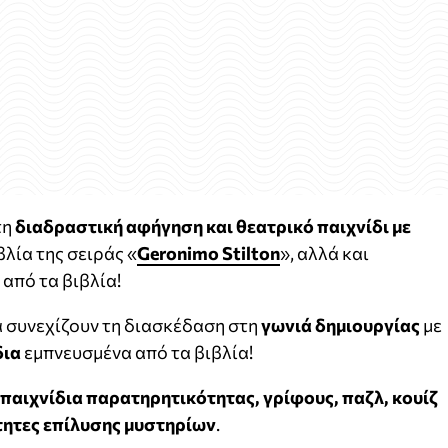
τη
διαδραστική αφήγηση και θεατρικό παιχνίδι με
βλία της σειράς «
Geronimo
Stilton
», αλλά και
από τα βιβλία!
ά συνεχίζουν τη διασκέδαση στη
γωνιά δημιουργίας
με
δια
εμπνευσμένα από τα βιβλία!
παιχνίδια παρατηρητικότητας, γρίφους, παζλ, κουίζ
τητες επίλυσης μυστηρίων
.