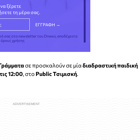
να ξέρετε
νήσετε τη μέρα σας.
φή σας στο newsletter του Dnews, αποδέχεστε
ς όρους χρήσης
 Γράμματα
σε προσκαλούν σε μία
διαδραστική παιδική
τις 12:00
, στο
Public
Τσιμισκή
.