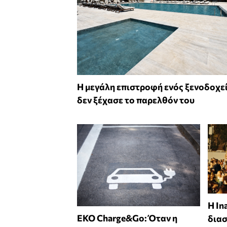
Η μεγάλη επιστροφή ενός ξενοδοχε
δεν ξέχασε το παρελθόν του
Η In
EKO Charge&Go: Όταν η
δια