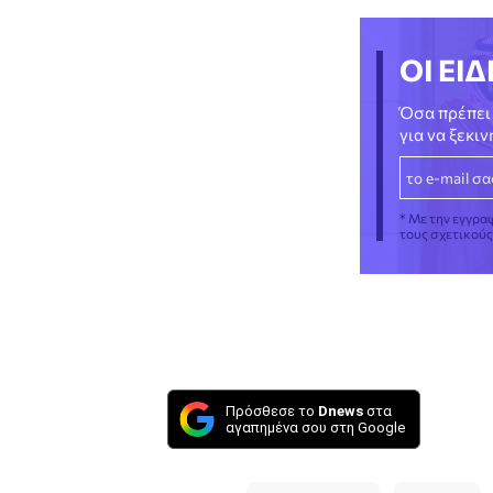
ΟΙ ΕΙΔ
Όσα πρέπει 
για να ξεκι
* Με την εγγρα
τους σχετικού
Πρόσθεσε το
Dnews
στα
αγαπημένα σου στη Google