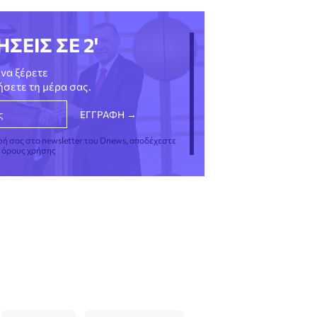
ΗΣΕΙΣ ΣΕ 2'
να ξέρετε
νήσετε τη μέρα σας.
φή σας στο newsletter του Dnews, αποδέχεστε
ς όρους χρήσης