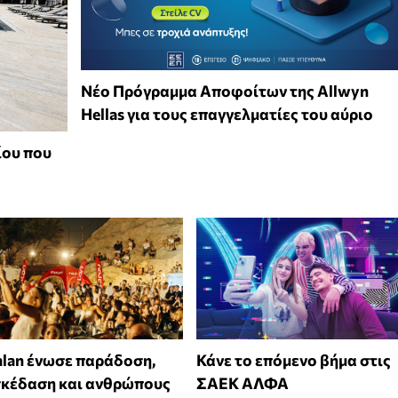
Νέο Πρόγραμμα Αποφοίτων της Allwyn
Hellas για τους επαγγελματίες του αύριο
ίου που
alan ένωσε παράδοση,
Κάνε το επόμενο βήμα στις
σκέδαση και ανθρώπους
ΣΑΕΚ ΑΛΦΑ