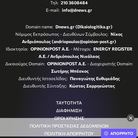
Τηλ:
210 3608484
E-mail:
info@dnews.gr
Domain name:
Dnews.gr (Dikaiologitika.gr)
Νόμιμος Εκπρόσωπος - Διευθύνων Σύμβουλος:
Νίκος
Ανδριόπουλος (andriopoulos@opinion-post.gr)
Ιδιοκτησία:
OPINIONPOST A.E.
- Μέτοχοι:
ENERGY REGISTER
Α.Ε. / Ανδριόπουλος Νικόλαος
Δικαιούχος Domain:
OPINIONPOST A.E.
- Διαχειριστής Domain:
Σωτήρης Μπέσκος
Διευθυντής Ιστοσελίδας:
Παναγιώτης Ευθυμιάδης
Διευθυντής Σύνταξης:
Κώστας Σαρρηκώστας
ΤΑΥΤΟΤΗΤΑ
ΔΙΑΦΗΜΙΣΗ
×
ΟΡΟΙ ΧΡΗΣΗΣ
ΠΟΛΙΤΙΚΗ ΠΡΟΣΤΑΣΙΑΣ ΔΕΔΟΜΕΝΩΝ
ΑΠΟΡΡΗΤΟ
ΠΟΛΙΤΙΚΗ ΑΠΟΡΡΗΤΟΥ