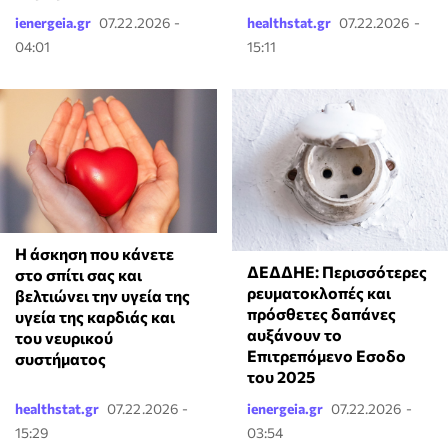
ienergeia.gr
07.22.2026 -
healthstat.gr
07.22.2026 -
04:01
15:11
Η άσκηση που κάνετε
ΔΕΔΔΗΕ: Περισσότερες
στο σπίτι σας και
ρευματοκλοπές και
βελτιώνει την υγεία της
πρόσθετες δαπάνες
υγεία της καρδιάς και
αυξάνουν το
του νευρικού
Επιτρεπόμενο Εσοδο
συστήματος
του 2025
healthstat.gr
07.22.2026 -
ienergeia.gr
07.22.2026 -
15:29
03:54