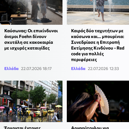
Καύσωνας: Οι επικίνδυνοι
Καιρός δύο ταχυτήτων με
άνεμοι Foehn δίνουν
καύσωνα και... μπουρίνια:
σκυτάλη σε κακοκαιρία
Συνεδρίασε η Επιτροπή
με ισχυρές καταιγίδες
Εκτίμησης Κινδύνου - Red
code για πολλές
περιφέρειες
Ελλάδα
22.07.2026 18:17
Ελλάδα
22.07.2026 12:33
Έρχονται έντονες
Αρναούτογλου για