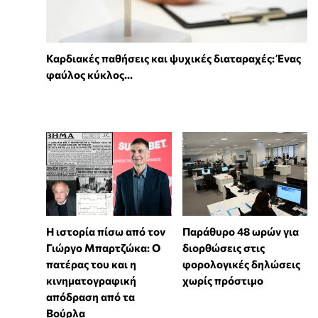
Καρδιακές παθήσεις και ψυχικές διαταραχές: Ένας
φαύλος κύκλος...
Η ιστορία πίσω από τον
Παράθυρο 48 ωρών για
Γιώργο Μπαρτζώκα: Ο
διορθώσεις στις
πατέρας του και η
φορολογικές δηλώσεις
κινηματογραφική
χωρίς πρόστιμο
απόδραση από τα
Βούρλα