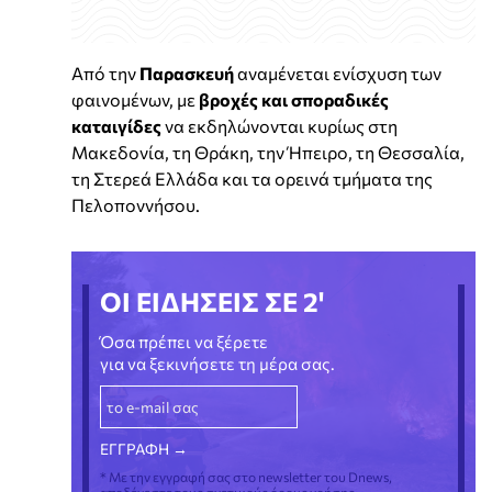
Από την
Παρασκευή
αναμένεται ενίσχυση των
φαινομένων, με
βροχές και σποραδικές
καταιγίδες
να εκδηλώνονται κυρίως στη
Μακεδονία, τη Θράκη, την Ήπειρο, τη Θεσσαλία,
τη Στερεά Ελλάδα και τα ορεινά τμήματα της
Πελοποννήσου.
ΟΙ ΕΙΔΗΣΕΙΣ ΣΕ 2'
Όσα πρέπει να ξέρετε
για να ξεκινήσετε τη μέρα σας.
* Με την εγγραφή σας στο newsletter του Dnews,
αποδέχεστε τους σχετικούς όρους χρήσης