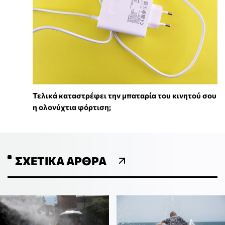
Τελικά καταστρέφει την μπαταρία του κινητού σου
η ολονύχτια φόρτιση;
ΣΧΕΤΙΚΆ ΆΡΘΡΑ