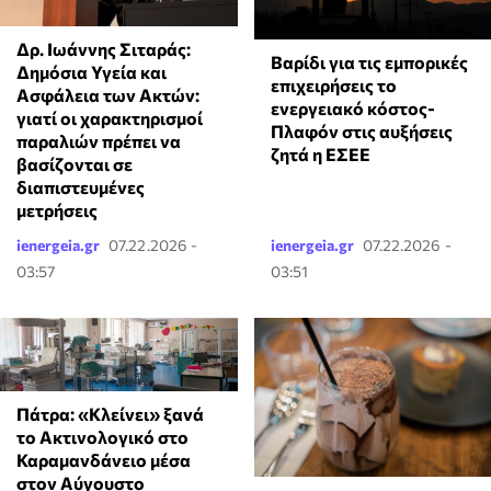
Δρ. Ιωάννης Σιταράς:
Βαρίδι για τις εμπορικές
Δημόσια Υγεία και
επιχειρήσεις το
Ασφάλεια των Ακτών:
ενεργειακό κόστος-
γιατί οι χαρακτηρισμοί
Πλαφόν στις αυξήσεις
παραλιών πρέπει να
ζητά η ΕΣΕΕ
βασίζονται σε
διαπιστευμένες
μετρήσεις
ienergeia.gr
07.22.2026 -
ienergeia.gr
07.22.2026 -
03:57
03:51
Πάτρα: «Κλείνει» ξανά
το Ακτινολογικό στο
Καραμανδάνειο μέσα
στον Αύγουστο