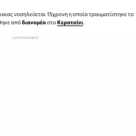
καιας νοσηλεύεται 15χρονη η οποία τραυματίστηκε το
θηκε από
διανομέα
στο
Κερατσίνι
.