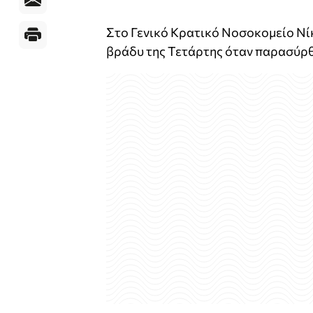
Στο Γενικό Κρατικό Νοσοκομείο Νί
βράδυ της Τετάρτης όταν παρασύρ