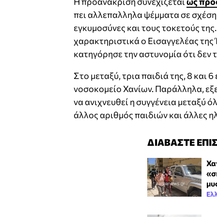
Η προανάκριση συνεχίζεται
ως προ
πει αλλεπαλληλα ψέμματα σε σχέση 
εγκυμοσύνες και τους τοκετούς της.
χαρακτηριστικά ο Εισαγγελέας της
κατηγόρησε την αστυνομία ότι δεν 
Στο μεταξύ, τρια παιδιά της, 8 και 
νοσοκομείο Χανίων. Παράλληλα, εξε
να ανιχνευθεί η συγγένεια μεταξύ 
άλλος αριθμός παιδιών και άλλες ηλ
ΔΙΑΒΑΣΤΕ ΕΠΙ
Χα
«σ
μυ
Ελ