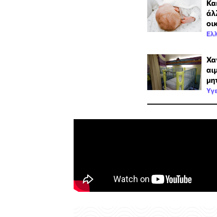
Κα
άλ
οι
Ελ
Χα
αι
μη
Υγ