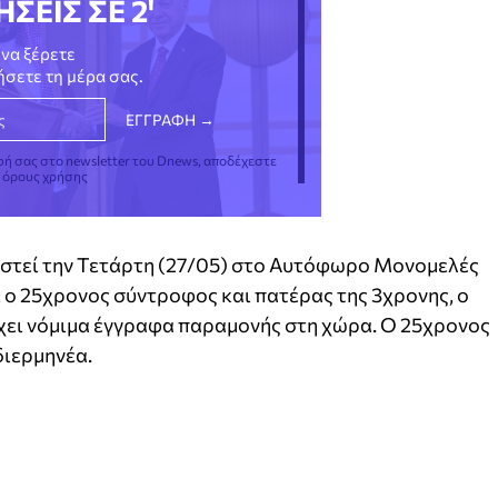
ΗΣΕΙΣ ΣΕ 2'
να ξέρετε
νήσετε τη μέρα σας.
φή σας στο newsletter του Dnews, αποδέχεστε
ς όρους χρήσης
καστεί την Τετάρτη (27/05) στο Αυτόφωρο Μονομελές
 ο 25χρονος σύντροφος και πατέρας της 3χρονης, ο
χει νόμιμα έγγραφα παραμονής στη χώρα. Ο 25χρονος
διερμηνέα.