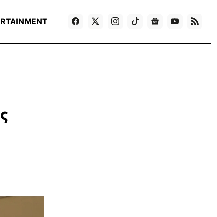
ΡΟΗ ΕΙΔΗΣΕΩΝ
T
NEWS IN ENGLISH
Games
ERTAINMENT
ης