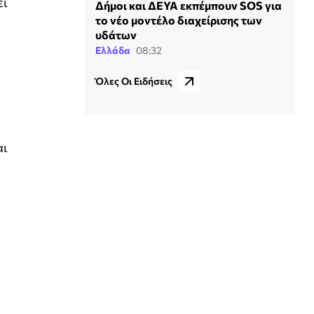
ει
Δήμοι και ΔΕΥΑ εκπέμπουν SOS για
το νέο μοντέλο διαχείρισης των
υδάτων
Ελλάδα
08:32
Όλες Οι Ειδήσεις
υ
αι