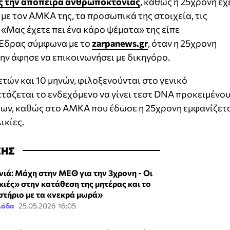
ς την απόπειρα ανθρωποκτονίας
, καθώς η 25χρονη έχ
με τον ΑΜΚΑ της, τα προσωπικά της στοιχεία, τις
 «Μας έχετε πει ένα κάρο ψέματα» της είπε
 Έδρας σύμφωνα με το
zarpanews.gr
, όταν η 25χρονη
την άφησε να επικοινωνήσει με δικηγόρο.
6 ετών και 10 μηνών, φιλοξενούνται στο γενικό
τάζεται το ενδεχόμενο να γίνει τεστ DNA προκειμένο
όλων, καθώς στο ΑΜΚΑ που έδωσε η 25χρονη εμφανίζετ
ικίες.
ΣΗΣ
νιά: Μάχη στην ΜΕΘ για την 3χρονη - Οι
κιές» στην κατάθεση της μητέρας και το
στήριο με τα «νεκρά μωρά»
λάδα
25.05.2026 16:05