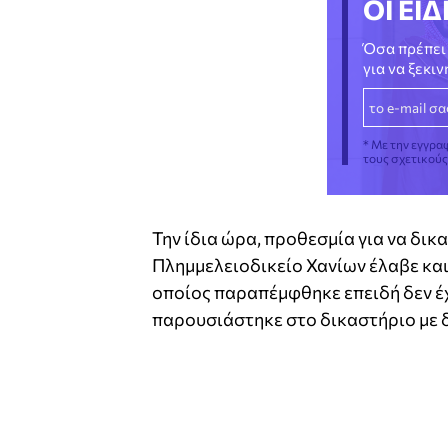
ΟΙ ΕΙΔ
Όσα πρέπει 
για να ξεκι
* Με την εγγρα
τους σχετικού
Την ίδια ώρα, προθεσμία για να δι
Πλημμελειοδικείο Χανίων έλαβε και
οποίος παραπέμφθηκε επειδή δεν έ
παρουσιάστηκε στο δικαστήριο με 