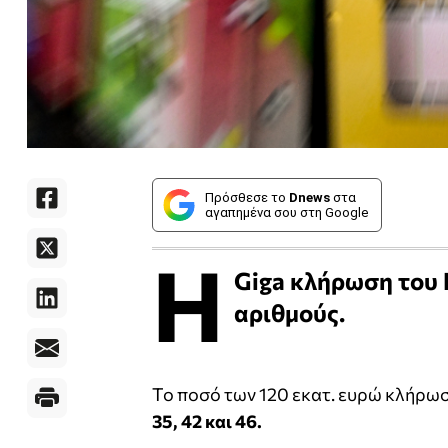
Πρόσθεσε το
Dnews
στα
αγαπημένα σου στη Google
Η
Giga κλήρωση του E
αριθμούς.
Το ποσό των 120 εκατ. ευρώ κλήρω
35, 42 και 46.