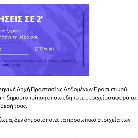
ΗΣΕΙΣ ΣΕ 2'
να ξέρετε
νήσετε τη μέρα σας.
φή σας στο newsletter του Dnews, αποδέχεστε
ς όρους χρήσης
Ελληνική Αρχή Προστασίας Δεδομένων Προσωπικού
ι η δημοσιοποίηση οποιουδήποτε στοιχείου αφορά το
άθεσή τους.
ίωμα, δεν δημοσιοποιεί τα προσωπικά στοιχεία των