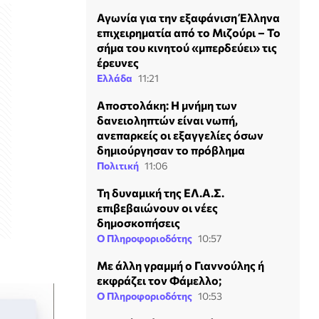
Αγωνία για την εξαφάνιση Έλληνα
επιχειρηματία από το Μιζούρι – Το
σήμα του κινητού «μπερδεύει» τις
έρευνες
Ελλάδα
11:21
Αποστολάκη: Η μνήμη των
δανειοληπτών είναι νωπή,
ανεπαρκείς οι εξαγγελίες όσων
δημιούργησαν το πρόβλημα
Πολιτική
11:06
Τη δυναμική της ΕΛ.Α.Σ.
επιβεβαιώνουν οι νέες
δημοσκοπήσεις
Ο Πληροφοριοδότης
10:57
Με άλλη γραμμή ο Γιαννούλης ή
εκφράζει τον Φάμελλο;
Ο Πληροφοριοδότης
10:53