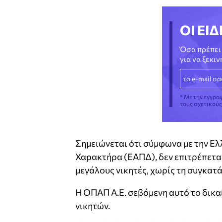
ΟΙ ΕΙΔ
Όσα πρέπει 
για να ξεκι
* Με την εγγρα
τους σχετικού
Σημειώνεται ότι σύμφωνα με την 
Χαρακτήρα (ΕΑΠΔ), δεν επιτρέπετα
μεγάλους νικητές, χωρίς τη συγκατ
Η ΟΠΑΠ Α.Ε. σεβόμενη αυτό το δικα
νικητών.