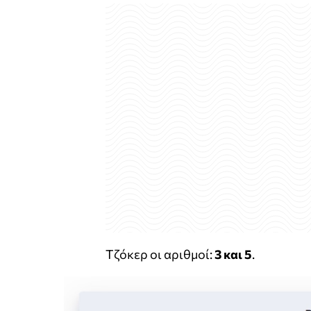
Τζόκερ οι αριθμοί:
3 και 5
.