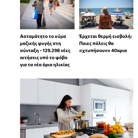
Ασταμάτητο το κύμα
Έρχεται θερμή εισβολή:
μαζικής φυγής στη
Ποιες πόλεις θα
σύνταξη - 129.298 νέες
«χτυπήσουν» 40αρια
αιτήσεις υπό το φόβο
για τα νέα όρια ηλικίας