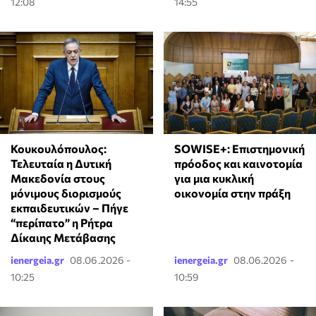
12:08
14:55
Κουκουλόπουλος:
SOWISE+: Επιστημονική
Τελευταία η Δυτική
πρόοδος και καινοτομία
Μακεδονία στους
για μια κυκλική
μόνιμους διορισμούς
οικονομία στην πράξη
εκπαιδευτικών – Πήγε
“περίπατο” η Ρήτρα
Δίκαιης Μετάβασης
ienergeia.gr
08.06.2026 -
ienergeia.gr
08.06.2026 -
10:25
10:59