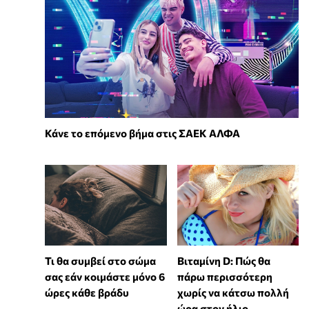
Κάνε το επόμενο βήμα στις ΣΑΕΚ ΑΛΦΑ
Τι θα συμβεί στο σώμα
Βιταμίνη D: Πώς θα
σας εάν κοιμάστε μόνο 6
πάρω περισσότερη
ώρες κάθε βράδυ
χωρίς να κάτσω πολλή
ώρα στον ήλιο