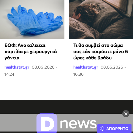
ΕΟΦ: Ανακαλείται
Τι θα συμβεί στο σώμα
παρτίδα με χειρουργικά
σας εάν κοιμάστε μόνο 6
γάντια
ώρες κάθε βράδυ
healthstat.gr
08.06.2026 -
healthstat.gr
08.06.2026 -
14:24
16:36
×
ΑΠΟΡΡΗΤΟ