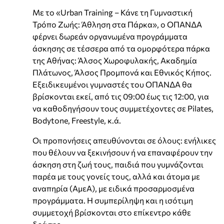
Με το «Urban Training – Κάνε τη Γυμναστική
Τρόπο Ζωής: Άθληση στα Πάρκα», ο ΟΠΑΝΔΑ
φέρνει δωρεάν οργανωμένα προγράμματα
άσκησης σε τέσσερα από τα ομορφότερα πάρκα
της Αθήνας: Άλσος Χωροφυλακής, Ακαδημία
Πλάτωνος, Άλσος Προμπονά και Εθνικός Κήπος.
Εξειδικευμένοι γυμναστές του ΟΠΑΝΔΑ θα
βρίσκονται εκεί, από τις 09:00 έως τις 12:00, για
να καθοδηγήσουν τους συμμετέχοντες σε Pilates,
Bodytone, Freestyle, κ.ά.
Οι προπονήσεις απευθύνονται σε όλους: ενήλικες
που θέλουν να ξεκινήσουν ή να επαναφέρουν την
άσκηση στη ζωή τους, παιδιά που γυμνάζονται
παρέα με τους γονείς τους, αλλά και άτομα με
αναπηρία (ΑμεΑ), με ειδικά προσαρμοσμένα
προγράμματα. Η συμπερίληψη και η ισότιμη
συμμετοχή βρίσκονται στο επίκεντρο κάθε