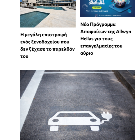
Νέο Πρόγραμμα
Αποφοίτων της Allwyn
Η μεγάλη επιστροφή
Hellas για τους
ενός ξενοδοχείου που
επαγγελματίες του
δεν ξέχασε το παρελθόν
αύριο
του