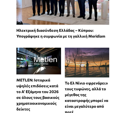
Ηλεκτρική διασύνδεση Ελλάδας – Κύπρου:
Υπογράφηκε η συμφωνία με τη γαλλική Meridiam
METLEN: Ιστορικά
Το Ελ Νίνιο «φρενάρει»
υψηλές επιδόσεις κατά
τους τυφώνες, αλλά το
το Α’ Εξάμηνο του 2026
μέγεθος της
σε όλους τους βασικούς
καταστροφής μπορεί να
χρηματοοικονομικούς
είναι μεγαλύτερο από
δείκτες
ποτέ