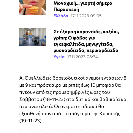
Μοναχική... γιορτή σήμερα
Παρασκευή
Ελλάδα
17.11.2023 09:05
Σε έξαρση κορονοϊός, κοξάκι,
γρίπη: Ο φόβος για
εγκεφαλίτιδα, μηνιγγίτιδα,
μυοκαρδίτιδα, περικαρδίτιδα
Υγεία
17.11.2023 08:34
Α. Θυελλώδεις βορειοδυτικοί άνεμοι εντάσεων 8
με 9 και πρόσκαιρα με ριπές έως 10 μποφόρ θα
πνέουν από τις προμεσημβρινές ώρες του
Σαββάτου (18-11-23) στα δυτικά και βαθμιαία και
στα ανατολικά. Οι άνεμοι σταδιακά θα
εξασθενήσουν από το απόγευμα της Κυριακής
(19-11-23).