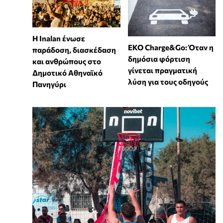
Η Inalan ένωσε
EKO Charge&Go: Όταν η
παράδοση, διασκέδαση
δημόσια φόρτιση
και ανθρώπους στο
γίνεται πραγματική
Δημοτικό Αθηναϊκό
λύση για τους οδηγούς
Πανηγύρι