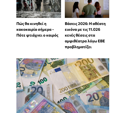
Πώς θα κινηθεί η
Βάσεις 2026: Η αθέατη
κακοκαιρία σήμερα -
εικόνα με τις 11.026
Πότε φτιάχνει ο καιρός
κενές θέσεις στα
αμφιθέατρα λόγω ΕΒΕ
προβληματίζει