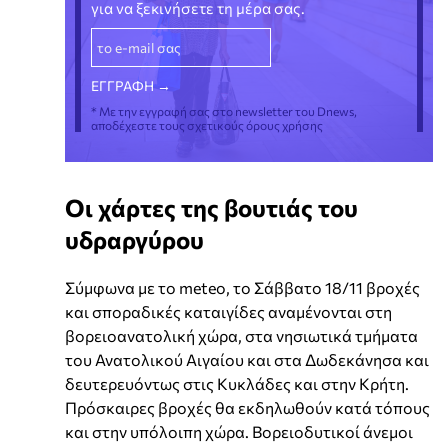
για να ξεκινήσετε τη μέρα σας.
* Με την εγγραφή σας στο newsletter του Dnews,
αποδέχεστε τους σχετικούς όρους χρήσης
Οι χάρτες της βουτιάς του
υδραργύρου
Σύμφωνα με το meteo, το Σάββατο 18/11 βροχές
και σποραδικές καταιγίδες αναμένονται στη
βορειοανατολική χώρα, στα νησιωτικά τμήματα
του Ανατολικού Αιγαίου και στα Δωδεκάνησα και
δευτερευόντως στις Κυκλάδες και στην Κρήτη.
Πρόσκαιρες βροχές θα εκδηλωθούν κατά τόπους
και στην υπόλοιπη χώρα. Βορειοδυτικοί άνεμοι