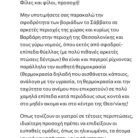
Φίλες και φίλοι, προσοχή!
Μην υποτιμήσετε σας παρακαλώ την
σφοδρότητα των βοριάδων το Σάββατο σε
αρκετές περιοχές της χώρας και κυρίως του
Βαρδάρη στην περιοχή της Θεσσαλονίκης και
τους γύρω νομούς, όπου εκτός από σφοδροί-
επίπεδα θύελλας (με πολύ πιθανές αρκετές
πτώσεις δέντρων) θα είναι και παγεροί ρίχνοντας
παράλληλα την αισθητή θερμοκρασία
(θερμοκρασία δηλαδή που αισθάνεται κάποιος,
ανάλογα με την υγρασία, τη θερμοκρασία και την
ταχύτητα του ανέμου που επικρατούν) σε πολύ
χαμηλά επίπεδα κατά περιόδους ισως κοντά και
στο μηδέν ακομα και στο κέντρο της Θεσ/νίκης!
Οπως τονίζουν οι γιατροί σε τέτοιες περιπτώσεις,
ιδιαίτερη προσοχή πρέπει να επιδείξουν οι
ευπαθείς ομάδες, όπως οι ηλικιωμένοι, τα άτομα
με χρόνια νοσήματα, με νοσήματα του