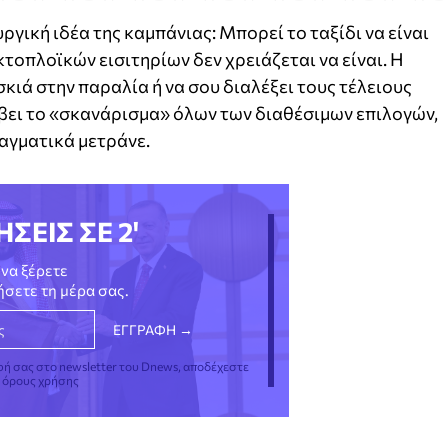
ργική ιδέα της καμπάνιας: Μπορεί το ταξίδι να είναι
τοπλοϊκών εισιτηρίων δεν χρειάζεται να είναι. Η
σκιά στην παραλία ή να σου διαλέξει τους τέλειους
βει το «σκανάρισμα» όλων των διαθέσιμων επιλογών,
αγματικά μετράνε.
ΗΣΕΙΣ ΣΕ 2'
να ξέρετε
νήσετε τη μέρα σας.
φή σας στο newsletter του Dnews, αποδέχεστε
ς όρους χρήσης