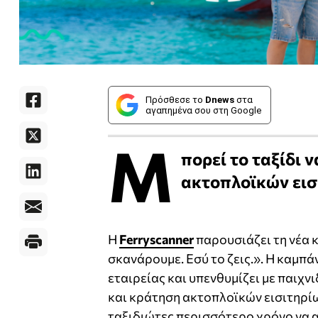
Πρόσθεσε το
Dnews
στα
αγαπημένα σου στη Google
Μ
πορεί το ταξίδι 
ακτοπλοϊκών εισι
Η
Ferryscanner
παρουσιάζει τη νέα κ
σκανάρουμε. Εσύ το ζεις.». Η καμπά
εταιρείας και υπενθυμίζει με παιχν
και κράτηση ακτοπλοϊκών εισιτηρίω
ταξιδιώτες περισσότερο χρόνο να α