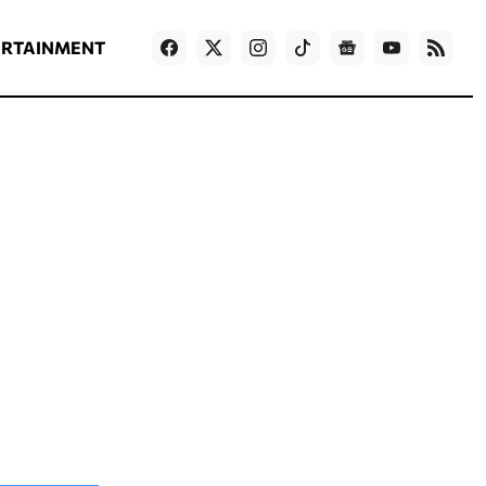
ΡΟΗ ΕΙΔΗΣΕΩΝ
T
NEWS IN ENGLISH
Games
ERTAINMENT