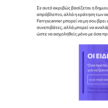
Σε αυτό ακριβώς βασίζεται η δημιου
απρόβλεπτο, αλλά η κράτηση των ακ
Ferryscanner μπορεί να μη σου βρει 
συνεπιβάτες, αλλά μπορεί να αναλά
ώστε να ασχοληθείς μόνο με όσα πρ
ΟΙ ΕΙΔ
Όσα πρέπει 
για να ξεκι
* Με την εγγρα
τους σχετικού