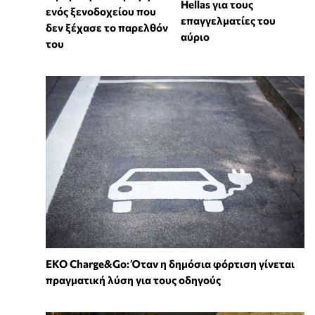
Hellas για τους
ενός ξενοδοχείου που
επαγγελματίες του
δεν ξέχασε το παρελθόν
αύριο
του
EKO Charge&Go: Όταν η δημόσια φόρτιση γίνεται
πραγματική λύση για τους οδηγούς