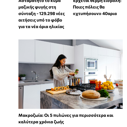
Ασταμάτητο το κύμα
Έρχεται θερμή εισβολή:
μαζικής φυγής στη
Ποιες πόλεις θα
σύνταξη - 129.298 νέες
«χτυπήσουν» 40αρια
αιτήσεις υπό το φόβο
για τα νέα όρια ηλικίας
Mακροζωία: Οι 5 πυλώνες για περισσότερα και
καλύτερα χρόνια ζωής