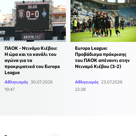
ΠΑΟΚ - Ντινάμο Κιέβου:
Europa League:
Η ώρα και το κανάλι του
Προβάδισμα πρόκρισης
αγώνα για τα
του ΠΑΟΚ απέναντι στην
προκριματικά του Europa
Ντιναμό Κιέβου (3-2)
League
Αθλητισμός
30.07.2026
Αθλητισμός
23.07.2026
19:47
22:38