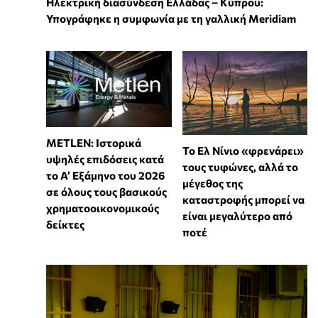
Ηλεκτρική διασύνδεση Ελλάδας – Κύπρου:
Υπογράφηκε η συμφωνία με τη γαλλική Meridiam
METLEN: Ιστορικά
Το Ελ Νίνιο «φρενάρει»
υψηλές επιδόσεις κατά
τους τυφώνες, αλλά το
το Α’ Εξάμηνο του 2026
μέγεθος της
σε όλους τους βασικούς
καταστροφής μπορεί να
χρηματοοικονομικούς
είναι μεγαλύτερο από
δείκτες
ποτέ