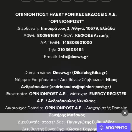
ΟΠΙΝΙΟΝ ΠΟΣΤ ΗΛΕΚΤΡΟΝΙΚΕΣ ΕΚΔΟΣΕΙΣ Α.Ε.
"OPINIONPOST"
Διεύθυνση:
Ιπποκράτους 2, Αθήνα, 10679, Ελλάδα
ΑΦΜ:
800961697
- ΔΟΥ:
ΚΕΦΟΔΕ Αττικής
ΑΡ. ΓΕΜΗ:
145803601000
Τηλ:
210 3608484
E-mail:
info@dnews.gr
Domain name:
Dnews.gr (Dikaiologitika.gr)
Νόμιμος Εκπρόσωπος - Διευθύνων Σύμβουλος:
Νίκος
Ανδριόπουλος (andriopoulos@opinion-post.gr)
Ιδιοκτησία:
OPINIONPOST A.E.
- Μέτοχοι:
ENERGY REGISTER
Α.Ε. / Ανδριόπουλος Νικόλαος
Δικαιούχος Domain:
OPINIONPOST A.E.
- Διαχειριστής Domain:
×
Σωτήρης Μπέσκος
Διευθυντής Ιστοσελίδας:
Παναγιώτης Ευθυμιάδης
ΑΠΟΡΡΗΤΟ
Διευθυντής Σύνταξης:
Κώστας Σαρρηκώστας