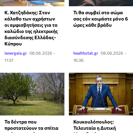
Κ. Χατζηδάκης: Στον
Τι θα συμβεί στο σώμα
κάλαθο των αχρήστων
σας εάν κοιμάστε μόνο 6
οι αμφισβητήσεις για το
ώρες κάθε βράδυ
καλώδιο της ηλεκτρικής
διασύνδεσης Ελλάδας-
Κύπρου
ienergeia.gr
08.06.2026 -
healthstat.gr
08.06.2026 -
11:37
16:36
Τα δέντρα που
Κουκουλόπουλος:
προστατεύουν τα σπίτια
Τελευταία η Δυτική