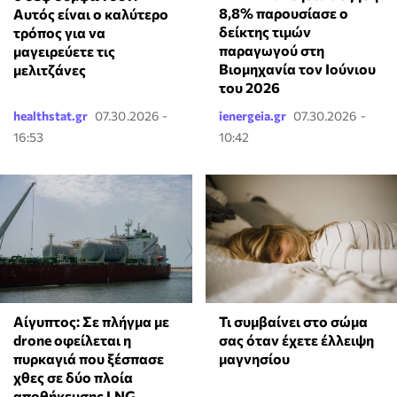
8,8% παρουσίασε ο
Αυτός είναι ο καλύτερο
δείκτης τιμών
τρόπος για να
παραγωγού στη
μαγειρεύετε τις
Βιομηχανία τον Ιούνιου
μελιτζάνες
του 2026
healthstat.gr
07.30.2026 -
ienergeia.gr
07.30.2026 -
16:53
10:42
Αίγυπτος: Σε πλήγμα με
Τι συμβαίνει στο σώμα
drone οφείλεται η
σας όταν έχετε έλλειψη
πυρκαγιά που ξέσπασε
μαγνησίου
χθες σε δύο πλοία
αποθήκευσης LNG