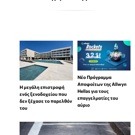
Νέο Πρόγραμμα
Αποφοίτων της Allwyn
Η μεγάλη επιστροφή
Hellas για τους
ενός ξενοδοχείου που
επαγγελματίες του
δεν ξέχασε το παρελθόν
αύριο
του