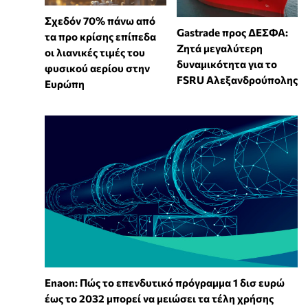
Σχεδόν 70% πάνω από
Gastrade προς ΔΕΣΦΑ:
τα προ κρίσης επίπεδα
Ζητά μεγαλύτερη
οι λιανικές τιμές του
δυναμικότητα για το
φυσικού αερίου στην
FSRU Αλεξανδρούπολης
Ευρώπη
Enaon: Πώς το επενδυτικό πρόγραμμα 1 δισ ευρώ
έως το 2032 μπορεί να μειώσει τα τέλη χρήσης