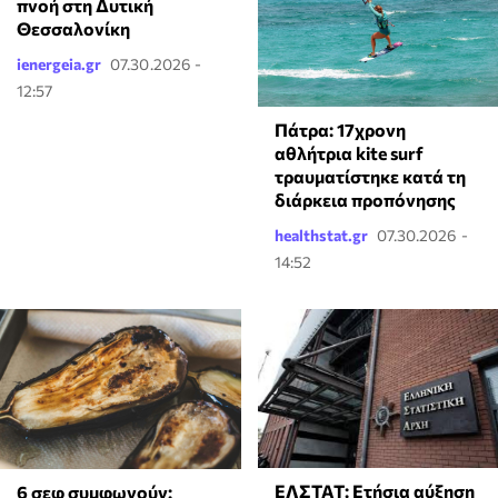
πνοή στη Δυτική
Θεσσαλονίκη
ienergeia.gr
07.30.2026 -
12:57
Πάτρα: 17χρονη
αθλήτρια kite surf
τραυματίστηκε κατά τη
διάρκεια προπόνησης
healthstat.gr
07.30.2026 -
14:52
ΕΛΣΤΑΤ: Ετήσια αύξηση
6 σεφ συμφωνούν: