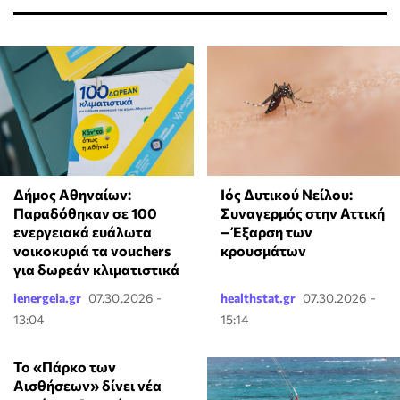
Δήμος Αθηναίων:
Ιός Δυτικού Νείλου:
Παραδόθηκαν σε 100
Συναγερμός στην Αττική
ενεργειακά ευάλωτα
– Έξαρση των
νοικοκυριά τα vouchers
κρουσμάτων
για δωρεάν κλιματιστικά
ienergeia.gr
07.30.2026 -
healthstat.gr
07.30.2026 -
13:04
15:14
Το «Πάρκο των
Αισθήσεων» δίνει νέα