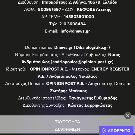
Διεύθυνση:
Ιπποκράτους 2, Αθήνα, 10679, Ελλάδα
ΑΦΜ:
800961697
- ΔΟΥ:
ΚΕΦΟΔΕ Αττικής
ΑΡ. ΓΕΜΗ:
145803601000
Τηλ:
210 3608484
E-mail:
info@dnews.gr
Domain name:
Dnews.gr (Dikaiologitika.gr)
Νόμιμος Εκπρόσωπος - Διευθύνων Σύμβουλος:
Νίκος
Ανδριόπουλος (andriopoulos@opinion-post.gr)
Ιδιοκτησία:
OPINIONPOST A.E.
- Μέτοχοι:
ENERGY REGISTER
Α.Ε. / Ανδριόπουλος Νικόλαος
Δικαιούχος Domain:
OPINIONPOST A.E.
- Διαχειριστής Domain:
Σωτήρης Μπέσκος
Διευθυντής Ιστοσελίδας:
Παναγιώτης Ευθυμιάδης
Διευθυντής Σύνταξης:
Κώστας Σαρρηκώστας
×
ΤΑΥΤΟΤΗΤΑ
ΔΙΑΦΗΜΙΣΗ
ΑΠΟΡΡΗΤΟ