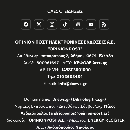
ΟΛΕΣ ΟΙ ΕΙΔΗΣΕΙΣ
ΟΠΙΝΙΟΝ ΠΟΣΤ ΗΛΕΚΤΡΟΝΙΚΕΣ ΕΚΔΟΣΕΙΣ Α.Ε.
"OPINIONPOST"
Διεύθυνση:
Ιπποκράτους 2, Αθήνα, 10679, Ελλάδα
ΑΦΜ:
800961697
- ΔΟΥ:
ΚΕΦΟΔΕ Αττικής
ΑΡ. ΓΕΜΗ:
145803601000
Τηλ:
210 3608484
E-mail:
info@dnews.gr
Domain name:
Dnews.gr (Dikaiologitika.gr)
Νόμιμος Εκπρόσωπος - Διευθύνων Σύμβουλος:
Νίκος
Ανδριόπουλος (andriopoulos@opinion-post.gr)
Ιδιοκτησία:
OPINIONPOST A.E.
- Μέτοχοι:
ENERGY REGISTER
Α.Ε. / Ανδριόπουλος Νικόλαος